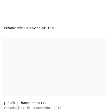
r.chatigré
le 18 janvier 2019
7 a
[Résolu] Changement CG
[Résolu] Changement CG
makake_boy
·
le 13 novembre 2018