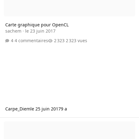
Carte graphique pour OpenCL
sachem
·
le 23 juin 2017
4 commentaires
2 323 vues
Carpe_Diem
le 25 juin 2017
9 a
[VTE] Composants anciens