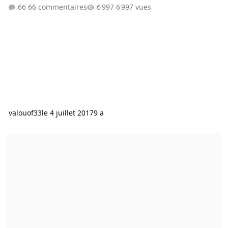
66 commentaires
6 997 vues
valouof33
le 4 juillet 2017
9 a
Carte graphique pour OpenCL