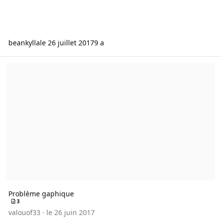
beankylla
le 26 juillet 2017
9 a
Problème gaphique
Problème gaphique
3
valouof33
·
le 26 juin 2017