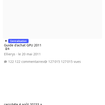
Centralisation
Guide d'achat GPU 2011
5
Ellierys
·
le 20 mai 2011
122 commentaires
127 015 vues
ceric64
le 4 août 2023
3 a