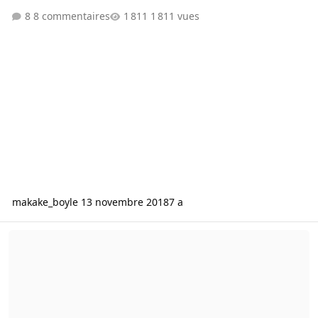
8 commentaires
1 811 vues
makake_boy
le 13 novembre 2018
7 a
RX560//1050//1050Ti