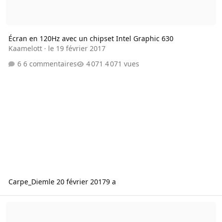
Écran en 120Hz avec un chipset Intel Graphic 630
Kaamelott
·
le 19 février 2017
6 commentaires
4 071 vues
Carpe_Diem
le 20 février 2017
9 a
Changement de config PC