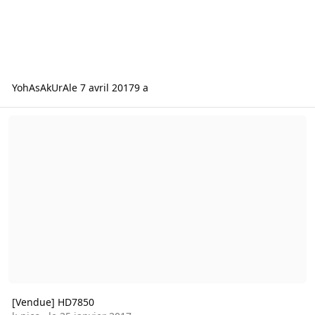
YohAsAkUrA
le 7 avril 2017
9 a
[Vendue] HD7850
[Vendue] HD7850