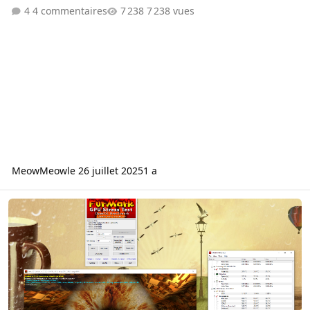
4 commentaires
7 238 vues
MeowMeow
le 26 juillet 2025
1 a
Température GPU / Hot Spot RX 6700XT