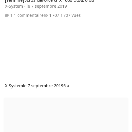
[Terminé] ASUS GeForce GTX 1060 DUAL 6 Go
X-System
·
le 7 septembre 2019
1 commentaire
1 707 vues
X-System
le 7 septembre 2019
6 a
Conseil pour CG Nvidia dans les 150 €