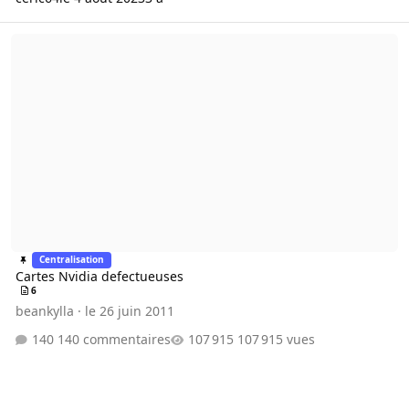
Cartes Nvidia defectueuses
Centralisation
Cartes Nvidia defectueuses
6
beankylla
·
le 26 juin 2011
140 commentaires
107 915 vues