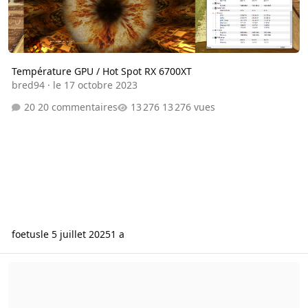
Température GPU / Hot Spot RX 6700XT
bred94
·
le 17 octobre 2023
20 commentaires
13 276 vues
foetus
le 5 juillet 2025
1 a
nVidia GT1030