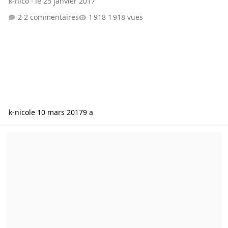
k-nico
·
le 25 janvier 2017
2 commentaires
1 918 vues
k-nico
le 10 mars 2017
9 a
Écran en 120Hz avec un chipset Intel Graphic 630