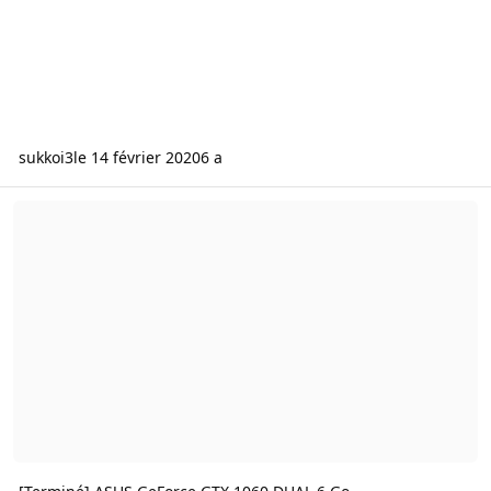
sukkoi3
le 14 février 2020
6 a
[Terminé] ASUS GeForce GTX 1060 DUAL 6 Go