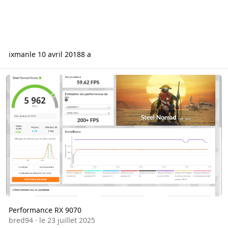
ixman
le 10 avril 2018
8 a
Performance RX 9070
Performance RX 9070
bred94
·
le 23 juillet 2025