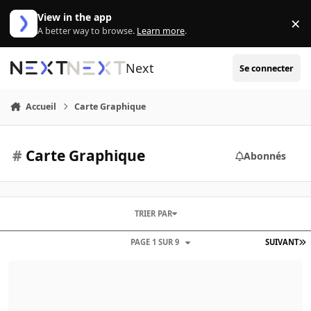
Aller au contenu
View in the app
×
Di
A better way to browse.
Learn more
.
Next
Se connecter
Accueil
Carte Graphique
#
Carte Graphique
Abonnés
TRIER PAR
PAGE 1 SUR 9
SUIVANT
Guide d'achat GPU 2011