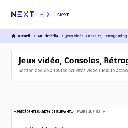
Aller au contenu
Next
Accueil
Multimédia
Jeux vidéo, Consoles, Rétrogaming 
Jeux vidéo, Consoles, Rétro
Section dédiée à toutes activités vidéo-ludique access
PRÉCÉDENT
1
2
3
4
5
6
7
8
9
10
11
SUIVANT
PAGE 6 SUR 182
Tekken 4 Rom Station