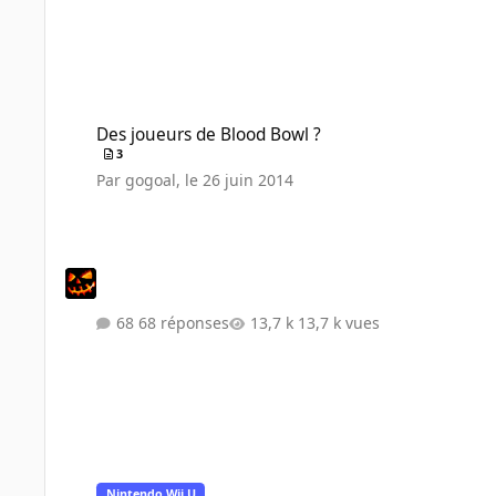
Des joueurs de Blood Bowl ?
Des joueurs de Blood Bowl ?
3
Par
gogoal
,
le 26 juin 2014
68 réponses
13,7 k vues
Mario Kart 8
Nintendo Wii U