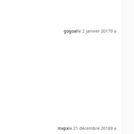
gogoal
le 2 janvier 2017
9 a
mxpx
le 21 décembre 2016
9 a