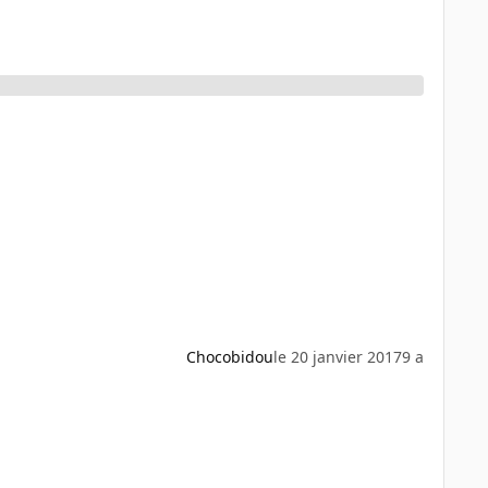
Chocobidou
le 20 janvier 2017
9 a