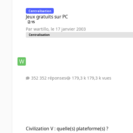
Jeux gratuits sur PC
Centralisation
Jeux gratuits sur PC
15
Par
wartillo
,
le 17 janvier 2003
Centralisation
352 réponses
179,3 k vues
Civilization V : quelle(s) plateforme(s) ?
Civilization V : quelle(s) plateforme(s) ?