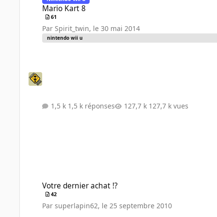
Mario Kart 8
61
Par
Spirit_twin
,
le 30 mai 2014
nintendo wii u
1,5 k réponses
127,7 k vues
Votre dernier achat !?
Votre dernier achat !?
42
Par
superlapin62
,
le 25 septembre 2010