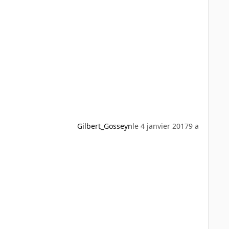
Gilbert_Gosseyn
le 4 janvier 2017
9 a