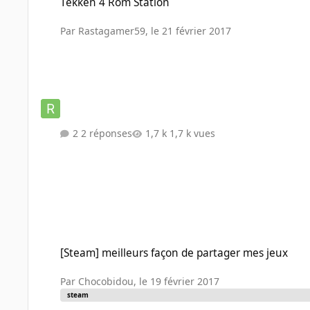
Tekken 4 Rom Station
Par
Rastagamer59
,
le 21 février 2017
2 réponses
1,7 k vues
[Steam] meilleurs façon de partager mes jeux
[Steam] meilleurs façon de partager mes jeux
Par
Chocobidou
,
le 19 février 2017
steam