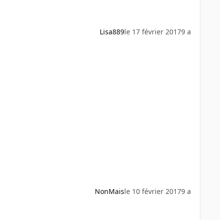
Lisa889
le 17 février 2017
9 a
NonMais
le 10 février 2017
9 a