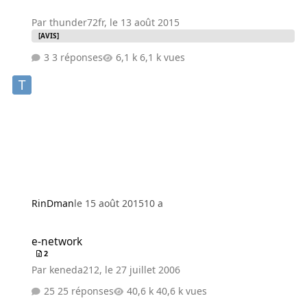
Par
thunder72fr
,
le 13 août 2015
[AVIS]
3 réponses
6,1 k vues
RinDman
le 15 août 2015
10 a
e-network
e-network
2
Par
keneda212
,
le 27 juillet 2006
25 réponses
40,6 k vues