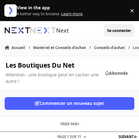
Aller au contenu
View in the app
×
Di
A better way to browse.
Learn more
.
Next
Se connecter
Accueil
Matériel et Conseils d'achat
Conseils d'achat
Les
Les Boutiques Du Net
Abonnés
Attention : une boutique peut en cacher une
autre !
Commencer un nouveau sujet
TRIER PAR
PAGE 1 SUR 11
SUIVANT