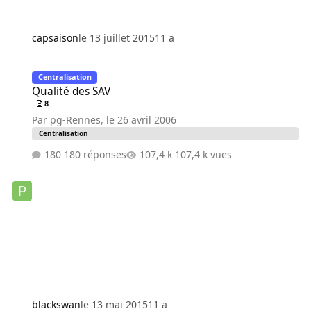
capsaison
le 13 juillet 2015
11 a
Qualité des SAV
Centralisation
Qualité des SAV
8
Par
pg-Rennes
,
le 26 avril 2006
Centralisation
180 réponses
107,4 k vues
blackswan
le 13 mai 2015
11 a