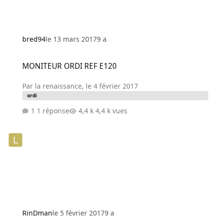
bred94
le 13 mars 2017
9 a
MONITEUR ORDI REF E120
MONITEUR ORDI REF E120
Par
la renaissance
,
le 4 février 2017
ordi
1 réponse
4,4 k vues
RinDman
le 5 février 2017
9 a