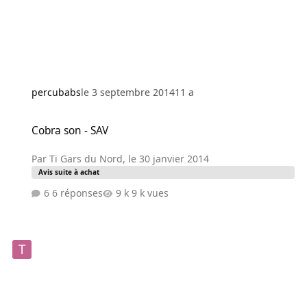
percubabs
le 3 septembre 2014
11 a
Cobra son - SAV
Cobra son - SAV
Par
Ti Gars du Nord
,
le 30 janvier 2014
Avis suite à achat
6 réponses
9 k vues