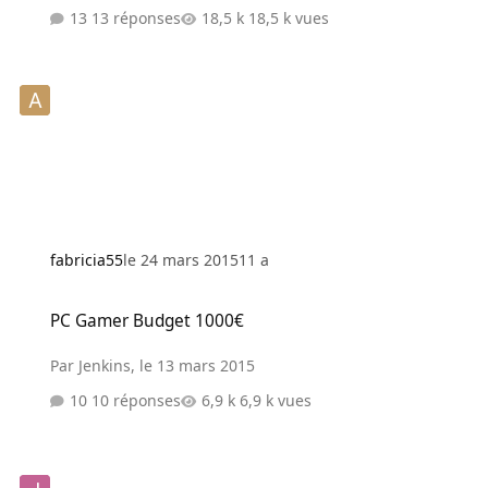
13 réponses
18,5 k vues
fabricia55
le 24 mars 2015
11 a
PC Gamer Budget 1000€
PC Gamer Budget 1000€
Par
Jenkins
,
le 13 mars 2015
10 réponses
6,9 k vues