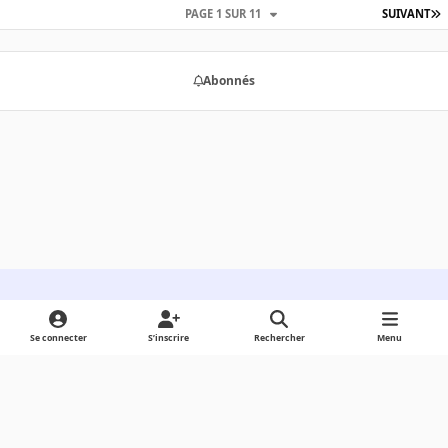
PAGE 1 SUR 11
SUIVANT
Abonnés
Light Mode
Dark Mode
System Preference
Se connecter
S’inscrire
Rechercher
Menu
Langue
Cookies
RSS
Powered by
Invision Community