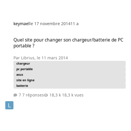
keymael
le 17 novembre 2014
11 a
Quel site pour changer son chargeur/batterie de PC portable ?
Quel site pour changer son chargeur/batterie de PC
portable ?
Par
Librius
,
le 11 mars 2014
chargeur
pc portable
asus
site en ligne
batterie
7 réponses
18,3 k vues