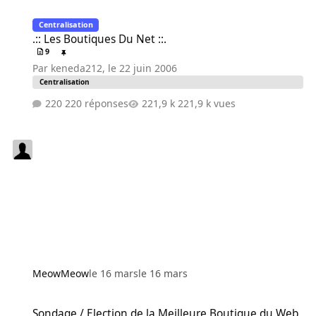
.:: Les Boutiques Du Net ::.
Centralisation
.:: Les Boutiques Du Net ::.
9
Par
keneda212
,
le 22 juin 2006
Centralisation
220 réponses
221,9 k vues
MeowMeow
le 16 mars
le 16 mars
Sondage / Election de la Meilleure Boutique du Web
Sondage / Election de la Meilleure Boutique du Web