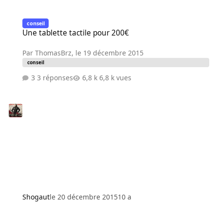
Une tablette tactile pour 200€
conseil
Une tablette tactile pour 200€
Par
ThomasBrz
,
le 19 décembre 2015
conseil
3 réponses
6,8 k vues
Shogaut
le 20 décembre 2015
10 a
Avis sur config bureautique 800€