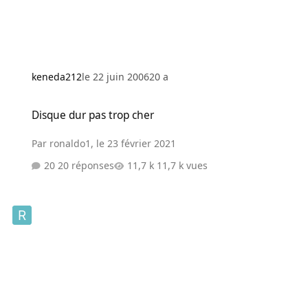
keneda212
le 22 juin 2006
20 a
Disque dur pas trop cher
Disque dur pas trop cher
Par
ronaldo1
,
le 23 février 2021
20 réponses
11,7 k vues