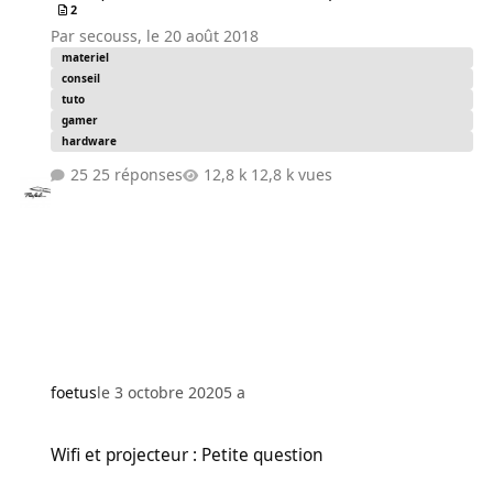
2
Par
secouss
,
le 20 août 2018
materiel
conseil
tuto
gamer
hardware
25 réponses
12,8 k vues
foetus
le 3 octobre 2020
5 a
Wifi et projecteur : Petite question
Wifi et projecteur : Petite question