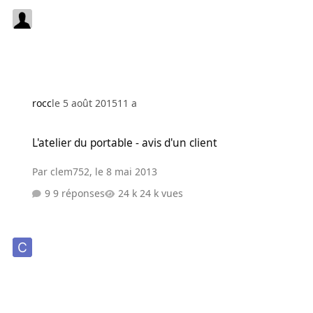
rocc
le 5 août 2015
11 a
L'atelier du portable - avis d'un client
L'atelier du portable - avis d'un client
Par
clem752
,
le 8 mai 2013
9 réponses
24 k vues