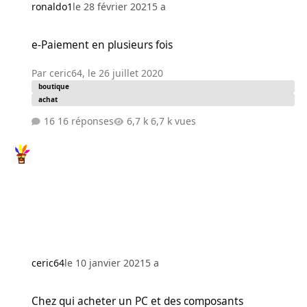
ronaldo1
le 28 février 2021
5 a
e-Paiement en plusieurs fois
e-Paiement en plusieurs fois
Par
ceric64
,
le 26 juillet 2020
boutique
achat
16 réponses
6,7 k vues
ceric64
le 10 janvier 2021
5 a
Chez qui acheter un PC et des composants
Chez qui acheter un PC et des composants