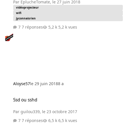
Par
EplucheTomate
,
le 27 juin 2018
vidéoprojecteur
wifi
jyconnaisrien
7 réponses
5,2 k vues
Aloyse57
le 29 juin 2018
8 a
Ssd ou sshd
Ssd ou sshd
Par
guilou339
,
le 23 octobre 2017
7 réponses
6,5 k vues