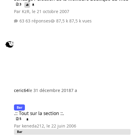
3
Par
KzR
,
le 21 octobre 2007
63 réponses
87,5 k vues
ceric64
le 31 décembre 2018
7 a
.:: Tout sur la section ::.
Bar
.:: Tout sur la section ::.
5
Par
keneda212
,
le 22 juin 2006
Bar