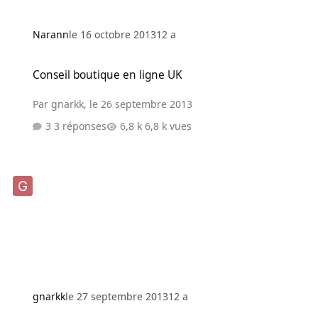
Narann
le 16 octobre 2013
12 a
Conseil boutique en ligne UK
Conseil boutique en ligne UK
Par
gnarkk
,
le 26 septembre 2013
3 réponses
6,8 k vues
gnarkk
le 27 septembre 2013
12 a