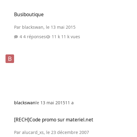
Busiboutique
Busiboutique
Par
blackswan
,
le 13 mai 2015
4 réponses
11 k vues
blackswan
le 13 mai 2015
11 a
[RECH]Code promo sur materiel.net
[RECH]Code promo sur materiel.net
Par
alucard_xs
,
le 23 décembre 2007