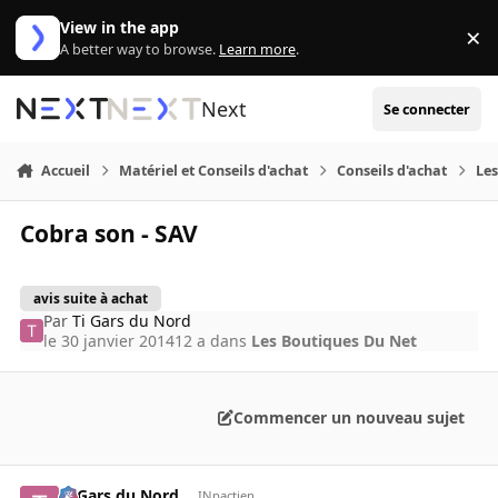
Aller au contenu
View in the app
×
Di
A better way to browse.
Learn more
.
Next
Se connecter
Accueil
Matériel et Conseils d'achat
Conseils d'achat
Les
Cobra son - SAV
avis suite à achat
Par
Ti Gars du Nord
le 30 janvier 2014
12 a
dans
Les Boutiques Du Net
Commencer un nouveau sujet
Ti Gars du Nord
INpactien