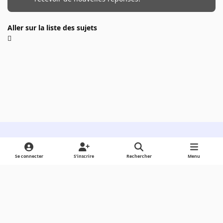
Aller sur la liste des sujets
Light Mode
Dark Mode
System Preference
Se connecter
S’inscrire
Rechercher
Menu
Langue
Cookies
Powered by
Invision Community