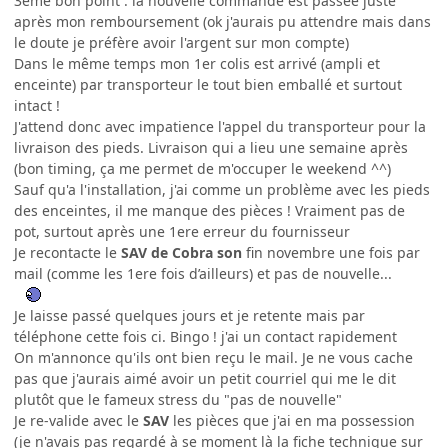
3eme bon point : la nouvelle commande est passée juste
après mon remboursement (ok j'aurais pu attendre mais dans
le doute je préfère avoir l'argent sur mon compte)
Dans le même temps mon 1er colis est arrivé (ampli et
enceinte) par transporteur le tout bien emballé et surtout
intact !
J'attend donc avec impatience l'appel du transporteur pour la
livraison des pieds. Livraison qui a lieu une semaine après
(bon timing, ça me permet de m'occuper le weekend ^^)
Sauf qu'a l'installation, j'ai comme un problème avec les pieds
des enceintes, il me manque des pièces ! Vraiment pas de
pot, surtout après une 1ere erreur du fournisseur
Je recontacte le
SAV de Cobra son
fin novembre une fois par
mail (comme les 1ere fois d’ailleurs) et pas de nouvelle...
Je laisse passé quelques jours et je retente mais par
téléphone cette fois ci. Bingo ! j'ai un contact rapidement
On m'annonce qu'ils ont bien reçu le mail. Je ne vous cache
pas que j'aurais aimé avoir un petit courriel qui me le dit
plutôt que le fameux stress du "pas de nouvelle"
Je re-valide avec le
SAV
les pièces que j'ai en ma possession
(je n'avais pas regardé à se moment là la fiche technique sur