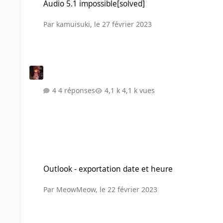
Audio 5.1 impossible[solved]
Par
kamuisuki
,
le 27 février 2023
4 réponses
4,1 k vues
Outlook - exportation date et heure
Outlook - exportation date et heure
Par
MeowMeow
,
le 22 février 2023