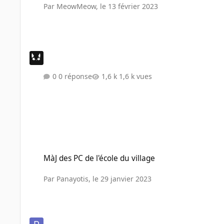
Par
MeowMeow
,
le 13 février 2023
0 réponse
1,6 k vues
MàJ des PC de l'école du village
MàJ des PC de l'école du village
Par
Panayotis
,
le 29 janvier 2023