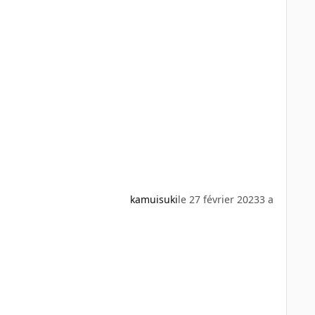
kamuisuki
le 27 février 2023
3 a