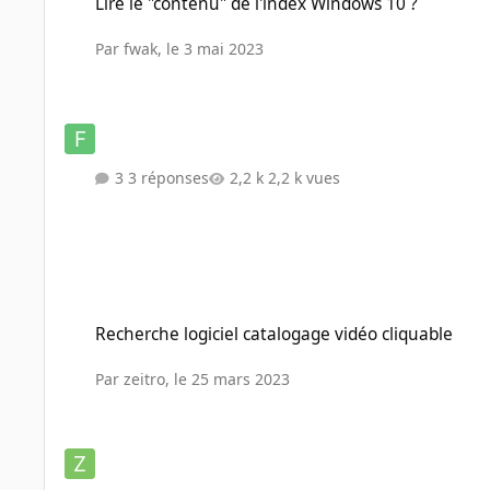
Lire le "contenu" de l'index Windows 10 ?
Par
fwak
,
le 3 mai 2023
3 réponses
2,2 k vues
Recherche logiciel catalogage vidéo cliquable
Recherche logiciel catalogage vidéo cliquable
Par
zeitro
,
le 25 mars 2023