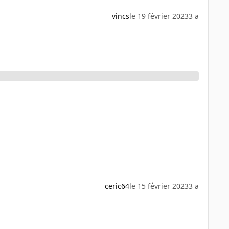
vincs
le 19 février 2023
3 a
ceric64
le 15 février 2023
3 a