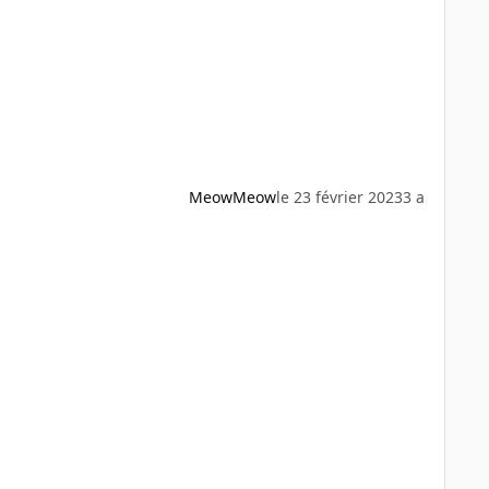
MeowMeow
le 23 février 2023
3 a