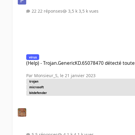
22 réponses
3,5 k vues
(Help) - Trojan.GenericKD.65078470 détecté toutes les 5 mins
virus
(Help) - Trojan.GenericKD.65078470 détecté toute
Par
Monsieur_S
,
le 21 janvier 2023
trojan
microsoft
bitdefender
5 réponses
4,1 k vues