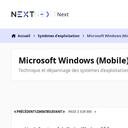
Aller au contenu
Next
Accueil
Systèmes d'exploitation
Microsoft Windows (Mo
Microsoft Windows (Mobile
Technique et dépannage des systèmes d'exploitation 
PRÉCÉDENT
1
2
3
4
5
6
7
8
SUIVANT
PAGE 3 SUR 805
Lire le "contenu" de l'index Windows 10 ?