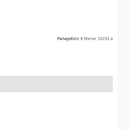
Panayotis
le 8 février 2023
3 a