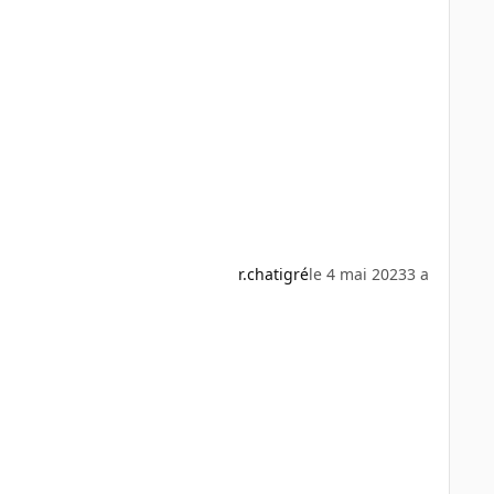
r.chatigré
le 4 mai 2023
3 a