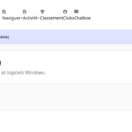
Naviguer
Activité
Classement
Clubs
Chatbox
bile)
)
et logiciels Windows.