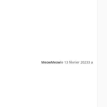
MeowMeow
le 13 février 2023
3 a