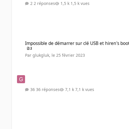
2 réponses
1,5 k vues
Impossible de démarrer sur clé USB et hiren's boot cd
Impossible de démarrer sur clé USB et hiren's boo
2
Par
glukgluk
,
le 25 février 2023
36 réponses
7,1 k vues
Audio 5.1 impossible[solved]