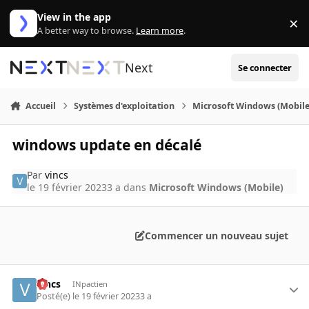
Aller au contenu
View in the app
×
Di
A better way to browse.
Learn more
.
Next
Se connecter
Accueil
Systèmes d'exploitation
Microsoft Windows (Mobile
windows update en décalé
Par
vincs
le 19 février 2023
3 a
dans
Microsoft Windows (Mobile)
Commencer un nouveau sujet
vincs
INpactien
Posté(e)
le 19 février 2023
3 a