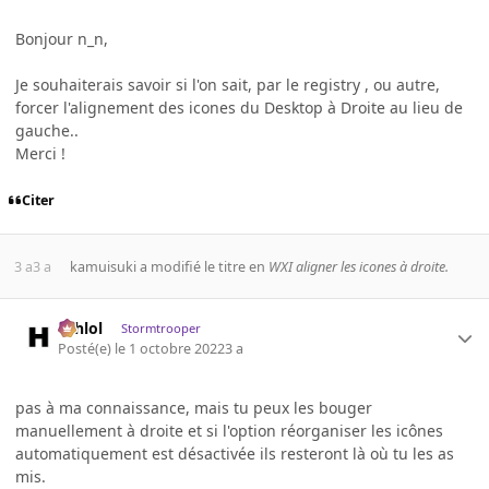
Bonjour n_n,
Je souhaiterais savoir si l'on sait, par le registry , ou autre,
forcer l'alignement des icones du Desktop à Droite au lieu de
gauche..
Merci !
Citer
3 a
3 a
kamuisuki
a modifié le titre en
WXI aligner les icones à droite.
ashlol
Stormtrooper
Posté(e)
le 1 octobre 2022
3 a
pas à ma connaissance, mais tu peux les bouger
manuellement à droite et si l'option réorganiser les icônes
automatiquement est désactivée ils resteront là où tu les as
mis.