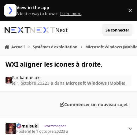
Aller au contenu
View in the app
×
Di
A better way to browse.
Learn more
.
Next
Se connecter
Accueil
Systèmes d'exploitation
Microsoft Windows (Mobile
WXI aligner les icones à droite.
Par
kamuisuki
le 1 octobre 2022
3 a
dans
Microsoft Windows (Mobile)
Commencer un nouveau sujet
kamuisuki
Stormtrooper
Posté(e)
le 1 octobre 2022
3 a