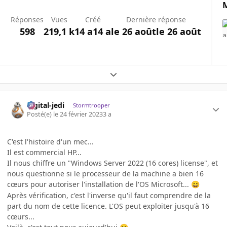
M
Réponses
Vues
Créé
Dernière réponse
598
219,1 k
14 a
14 a
le 26 août
le 26 août
Expand topic overview
digital-jedi
Stormtrooper
Posté(e)
le 24 février 2023
3 a
C'est l'histoire d'un mec...
Il est commercial HP...
Il nous chiffre un "Windows Server 2022 (16 cores) license", et
nous questionne si le processeur de la machine a bien 16
cœurs pour autoriser l'installation de l'OS Microsoft...
😄
Après vérification, c'est l'inverse qu'il faut comprendre de la
part du nom de cette licence. L'OS peut exploiter jusqu'à 16
cœurs...