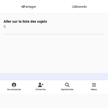
Partager
Abonnés
Aller sur la liste des sujets
Light Mode
Dark Mode
System Preference
Se connecter
S’inscrire
Rechercher
Menu
Langue
Cookies
Powered by
Invision Community