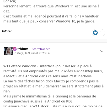
Bonsoir,
Personnellement, je trouve que Windows 11 est une usine à
gaz.
C'est fouillis et mal agencé pourtant il va falloir s'y habituer
mais tant que je peux conserver Windows 10, je le garde.
Citer
1
L33thium
Stormtrooper
Posté(e)
le 9 juillet 2023
3 a
W11 efface Windows (l'interface) pour laisser la place à
l'activité. Ils ont empruntés pas mal d'idées aux desktop linux,
à MacOS et à Android dans ce sens mais c'est inachevé.
La barre des tâches façon dock MacOS je comprends pas le
projet en l'état et le menu démarrer ne sers strictement plus à
rien
Mais j'aime le minimalisme (à la Gnome) et le panneau de
config (inachevé aussi) à la Android ou KDE.
En espace disque W11 stock juste mis à jour occupe moins de