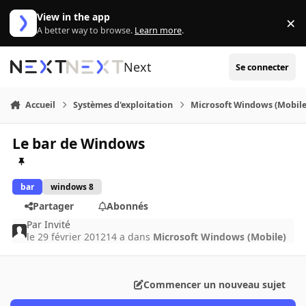
Aller au contenu
View in the app
×
Di
A better way to browse.
Learn more
.
Next
Se connecter
Accueil
Systèmes d'exploitation
Microsoft Windows (Mobile
Le bar de Windows
bar
windows 8
Partager
Abonnés
Par
Invité
le 29 février 2012
14 a
dans
Microsoft Windows (Mobile)
Commencer un nouveau sujet