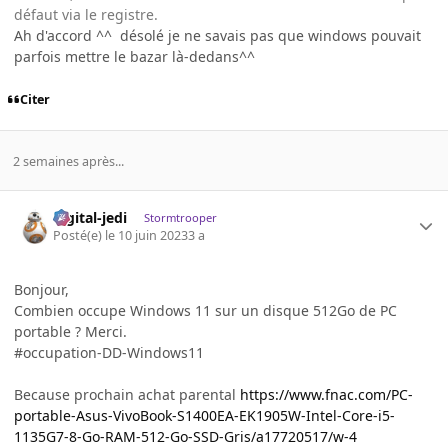
défaut via le registre.
Ah d'accord ^^ désolé je ne savais pas que windows pouvait
parfois mettre le bazar là-dedans^^
Citer
2 semaines après...
digital-jedi
Stormtrooper
Posté(e)
le 10 juin 2023
3 a
Bonjour,
Combien occupe Windows 11 sur un disque 512Go de PC
portable ? Merci.
#occupation-DD-Windows11
Because prochain achat parental
https://www.fnac.com/PC-
portable-Asus-VivoBook-S1400EA-EK1905W-Intel-Core-i5-
1135G7-8-Go-RAM-512-Go-SSD-Gris/a17720517/w-4