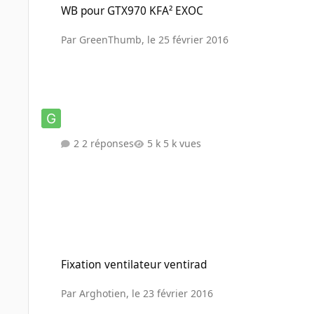
WB pour GTX970 KFA² EXOC
Par
GreenThumb
,
le 25 février 2016
2 réponses
5 k vues
Fixation ventilateur ventirad
Fixation ventilateur ventirad
Par
Arghotien
,
le 23 février 2016