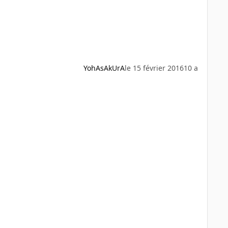
YohAsAkUrA
le 15 février 2016
10 a