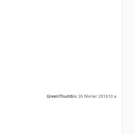
GreenThumb
le 26 février 2016
10 a