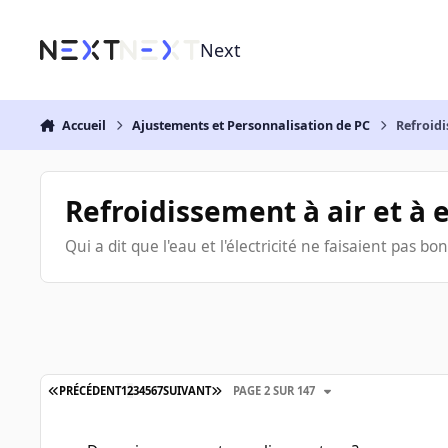
Aller au contenu
Next
Accueil
Ajustements et Personnalisation de PC
Refroidi
Refroidissement à air et à 
Qui a dit que l'eau et l'électricité ne faisaient pas b
PRÉCÉDENT
1
2
3
4
5
6
7
SUIVANT
PAGE 2 SUR 147
Des avis sur ce watercooling custom ?