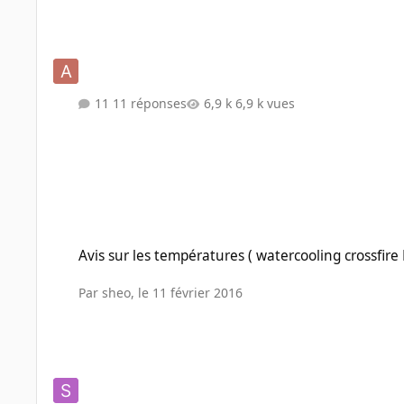
11 réponses
6,9 k vues
Avis sur les températures ( watercooling crossfire R9 290)
Avis sur les températures ( watercooling crossfire
Par
sheo
,
le 11 février 2016