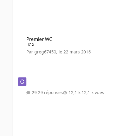
Premier WC !
Premier WC !
2
Par
greg67450
,
le 22 mars 2016
29 réponses
12,1 k vues
WB pour GTX970 KFA² EXOC