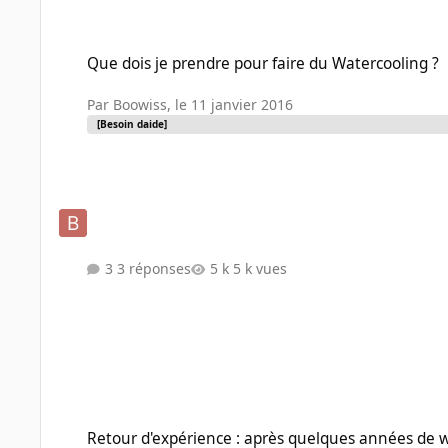
Que dois je prendre pour faire du Watercooling ?
Que dois je prendre pour faire du Watercooling ?
Par
Boowiss
,
le 11 janvier 2016
[Besoin daide]
3 réponses
5 k vues
Retour d'expérience : après quelques années de watercooli
Retour d'expérience : après quelques années de 