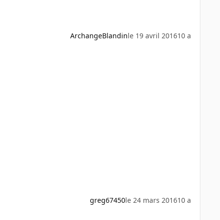
ArchangeBlandin
le 19 avril 2016
10 a
greg67450
le 24 mars 2016
10 a