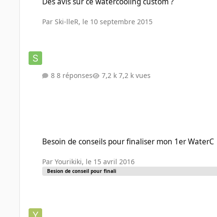
Des avis sur ce watercooling custom ?
Par
Ski-lleR
,
le 10 septembre 2015
8 réponses
7,2 k vues
Besoin de conseils pour finaliser mon 1er WaterC
Besoin de conseils pour finaliser mon 1er WaterC
Par
Yourikiki
,
le 15 avril 2016
Besion de conseil pour finali