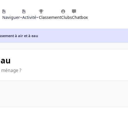
Naviguer
Activité
Classement
Clubs
Chatbox
ssement à air et à eau
eau
on ménage ?