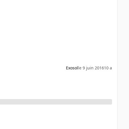
Exosol
le 9 juin 2016
10 a