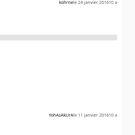
kohrne
le 24 janvier 2016
10 a
YohAsAkUrA
le 11 janvier 2016
10 a