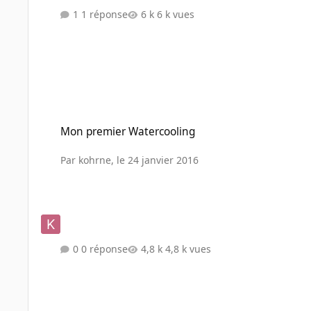
1 réponse
6 k vues
Mon premier Watercooling
Mon premier Watercooling
Par
kohrne
,
le 24 janvier 2016
0 réponse
4,8 k vues