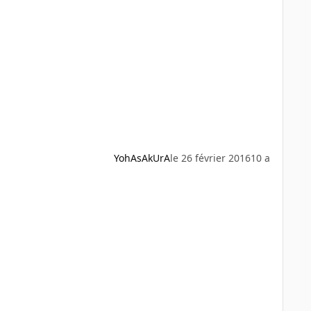
YohAsAkUrA
le 26 février 2016
10 a