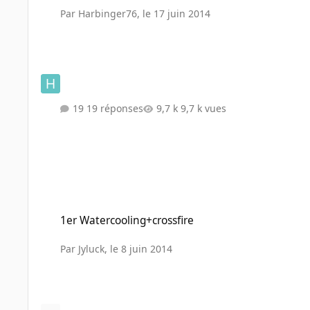
Par
Harbinger76
,
le 17 juin 2014
19 réponses
9,7 k vues
1er Watercooling+crossfire
1er Watercooling+crossfire
Par
Jyluck
,
le 8 juin 2014