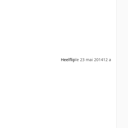
Heelflip
le 23 mai 2014
12 a