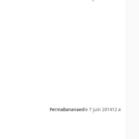
PermaBananaed
le 7 juin 2014
12 a