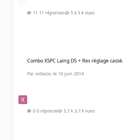
11 réponses
5 k vues
Combo XSPC Laing D5 + Res réglage cassé.
Combo XSPC Laing D5 + Res réglage cassé.
Par
xxSeize
,
le 10 juin 2014
0 réponse
3,7 k vues