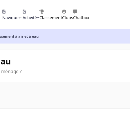
Naviguer
Activité
Classement
Clubs
Chatbox
ssement à air et à eau
eau
on ménage ?