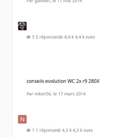
Par
gallean
,
le 17 mai 2014
5 réponses
4,4 k vues
conseils evolution WC 2x r9 280X
conseils evolution WC 2x r9 280X
Par
nikon56
,
le 17 mars 2014
1 réponse
4,3 k vues