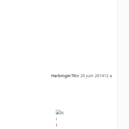
Harbinger76
le 20 juin 2014
12 a