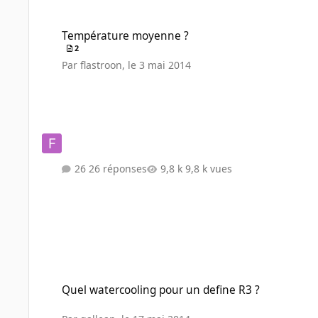
Température moyenne ?
Température moyenne ?
2
Par
flastroon
,
le 3 mai 2014
26 réponses
9,8 k vues
Quel watercooling pour un define R3 ?
Quel watercooling pour un define R3 ?