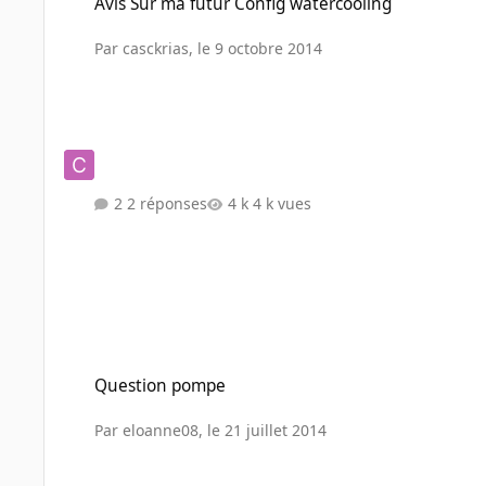
Avis Sur ma futur Config watercooling
Par
casckrias
,
le 9 octobre 2014
2 réponses
4 k vues
Question pompe
Question pompe
Par
eloanne08
,
le 21 juillet 2014