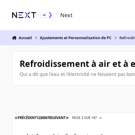
Aller au contenu
Next
Accueil
Ajustements et Personnalisation de PC
Refroidi
Refroidissement à air et à 
Qui a dit que l'eau et l'électricité ne faisaient pas b
PRÉCÉDENT
1
2
3
4
5
6
7
8
SUIVANT
PAGE 3 SUR 147
Avis Sur ma futur Config watercooling