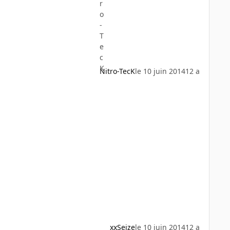
Nitro-TecK
le 10 juin 2014
12 a
xxSeize
le 10 juin 2014
12 a