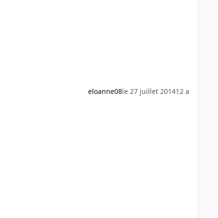
eloanne08
le 27 juillet 2014
12 a