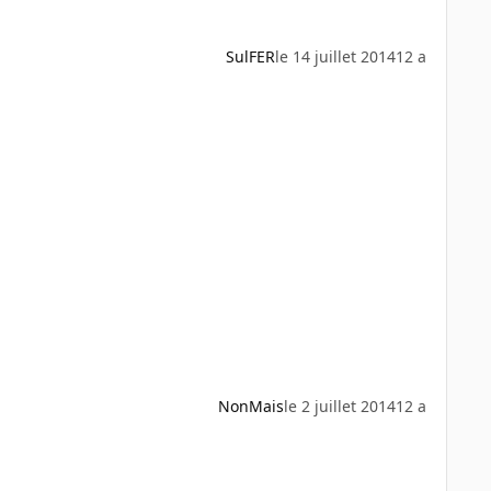
SulFER
le 14 juillet 2014
12 a
NonMais
le 2 juillet 2014
12 a