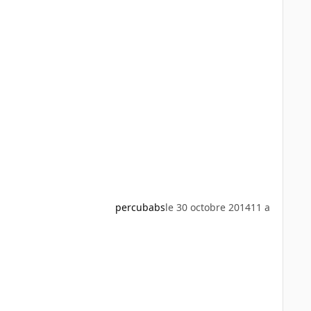
percubabs
le 30 octobre 2014
11 a