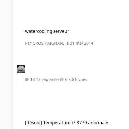
watercooling serveur
watercooling serveur
Par
GROS_FAIGNAN
,
le 31 mai 2014
13 réponses
6 k vues
[Résolu] Température i7 3770 anormale
[Résolu] Température i7 3770 anormale