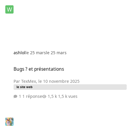
ashlol
le 25 mars
le 25 mars
Bugs ? et présentations
Bugs ? et présentations
Par
TexMex
,
le 10 novembre 2025
le site web
1 réponse
1,5 k vues