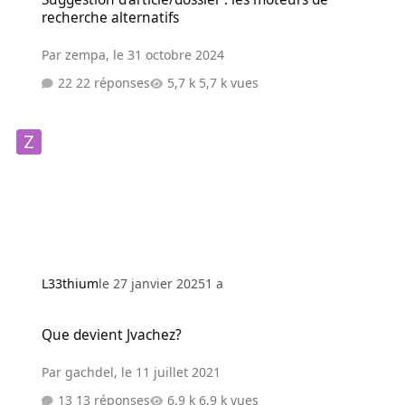
recherche alternatifs
Par
zempa
,
le 31 octobre 2024
22 réponses
5,7 k vues
L33thium
le 27 janvier 2025
1 a
Que devient Jvachez?
Que devient Jvachez?
Par
gachdel
,
le 11 juillet 2021
13 réponses
6,9 k vues