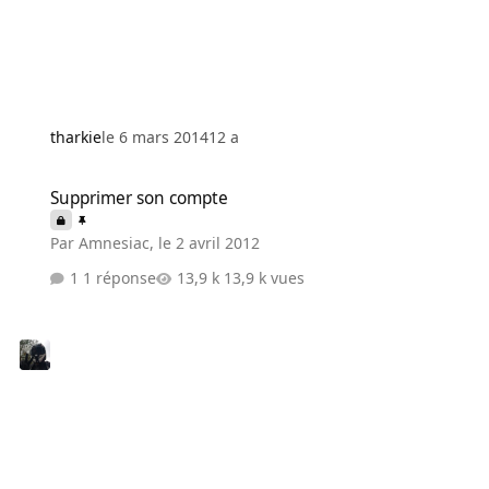
tharkie
le 6 mars 2014
12 a
Supprimer son compte
Supprimer son compte
Par
Amnesiac
,
le 2 avril 2012
1 réponse
13,9 k vues