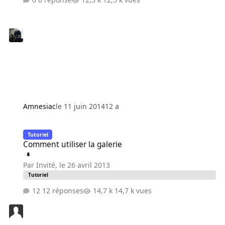
Amnesiac
le 11 juin 2014
12 a
Comment utiliser la galerie
Tutoriel
Comment utiliser la galerie
Par
Invité
,
le 26 avril 2013
Tutoriel
12 réponses
14,7 k vues