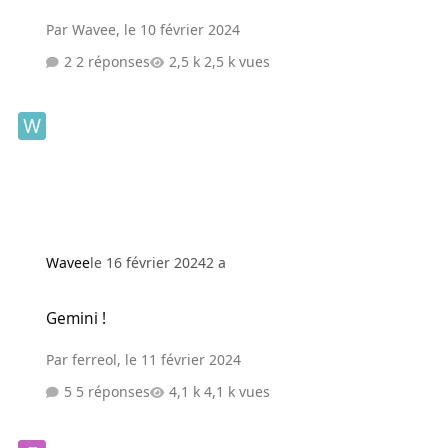
Par
Wavee
,
le 10 février 2024
2 réponses
2,5 k vues
Wavee
le 16 février 2024
2 a
Gemini !
Gemini !
Par
ferreol
,
le 11 février 2024
5 réponses
4,1 k vues