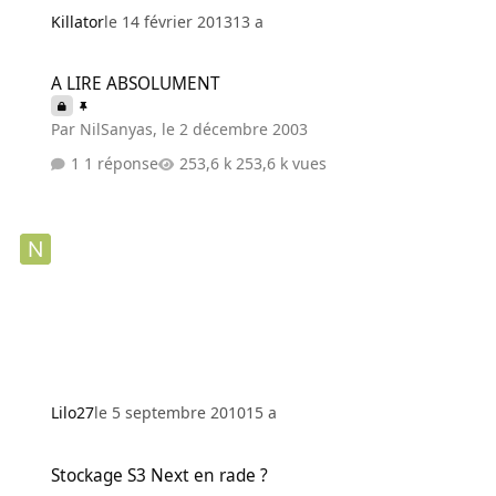
Killator
le 14 février 2013
13 a
A LIRE ABSOLUMENT
A LIRE ABSOLUMENT
Par
NilSanyas
,
le 2 décembre 2003
1 réponse
253,6 k vues
Lilo27
le 5 septembre 2010
15 a
Stockage S3 Next en rade ?
Stockage S3 Next en rade ?