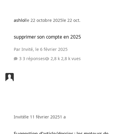
ashlol
le 22 octobre 2025
le 22 oct.
supprimer son compte en 2025
supprimer son compte en 2025
Par
Invité
,
le 6 février 2025
3 réponses
2,8 k vues
Invité
le 11 février 2025
1 a
Suggestion d'article/dossier : les moteurs de recherche alternatifs
Suggestion d'article/dossier : les moteurs de