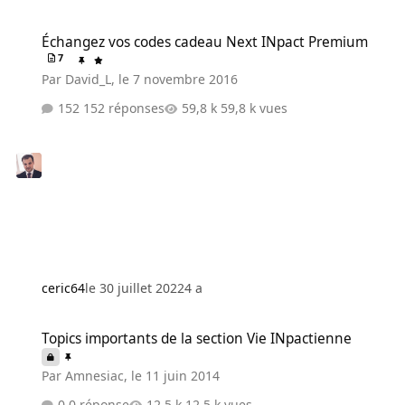
Échangez vos codes cadeau Next INpact Premium
Échangez vos codes cadeau Next INpact Premium
7
Par
David_L
,
le 7 novembre 2016
152 réponses
59,8 k vues
ceric64
le 30 juillet 2022
4 a
Topics importants de la section Vie INpactienne
Topics importants de la section Vie INpactienne
Par
Amnesiac
,
le 11 juin 2014
0 réponse
12,5 k vues