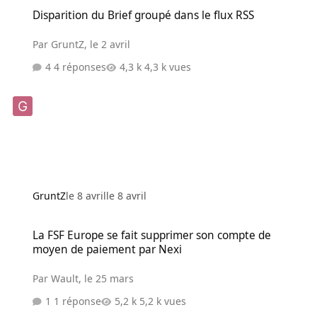
Disparition du Brief groupé dans le flux RSS
Disparition du Brief groupé dans le flux RSS
Par
GruntZ
,
le 2 avril
4 réponses
4,3 k vues
GruntZ
le 8 avril
le 8 avril
La FSF Europe se fait supprimer son compte de moyen de paiemen
La FSF Europe se fait supprimer son compte de
moyen de paiement par Nexi
Par
Wault
,
le 25 mars
1 réponse
5,2 k vues