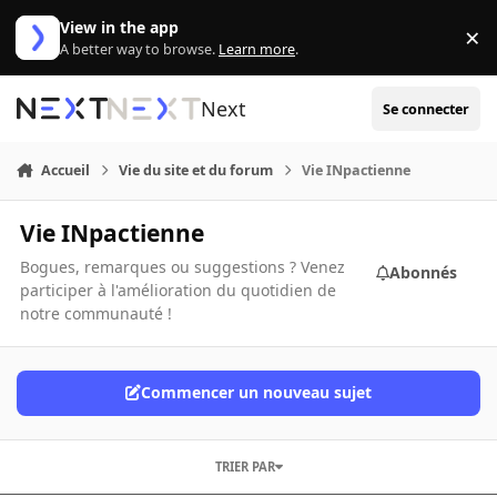
Aller au contenu
View in the app
×
Di
A better way to browse.
Learn more
.
Next
Se connecter
Accueil
Vie du site et du forum
Vie INpactienne
Vie INpactienne
Bogues, remarques ou suggestions ? Venez
Abonnés
participer à l'amélioration du quotidien de
notre communauté !
Commencer un nouveau sujet
TRIER PAR