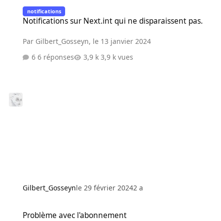
Notifications sur Next.int qui ne disparaissent pas.
notifications
Notifications sur Next.int qui ne disparaissent pas.
Par
Gilbert_Gosseyn
,
le 13 janvier 2024
6 réponses
3,9 k vues
Gilbert_Gosseyn
le 29 février 2024
2 a
Problème avec l'abonnement
Problème avec l'abonnement