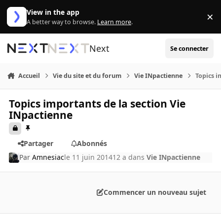
Aller au contenu
View in the app
×
Di
A better way to browse.
Learn more
.
Next
Se connecter
Accueil
Vie du site et du forum
Vie INpactienne
Topics i
Topics importants de la section Vie
INpactienne
Partager
Abonnés
Par
Amnesiac
le 11 juin 2014
12 a
dans
Vie INpactienne
Commencer un nouveau sujet