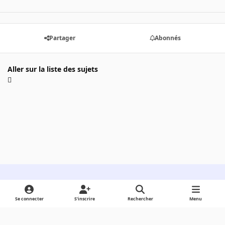
Partager
Abonnés
Aller sur la liste des sujets
Light Mode
Dark Mode
System Preference
Se connecter
S’inscrire
Rechercher
Menu
Langue
Cookies