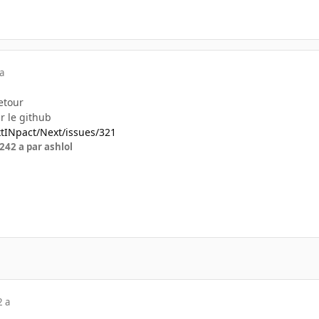
a
etour
r le github
tINpact/Next/issues/321
024
2 a
par ashlol
2 a