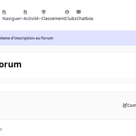
Naviguer
Activité
Classement
Clubs
Chatbox
leme d'inscription au forum
forum
Com
a