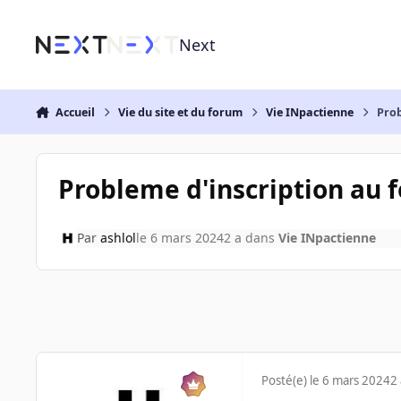
Aller au contenu
Next
Accueil
Vie du site et du forum
Vie INpactienne
Prob
Probleme d'inscription au 
Par
ashlol
le 6 mars 2024
2 a
dans
Vie INpactienne
Posté(e)
le 6 mars 2024
2 