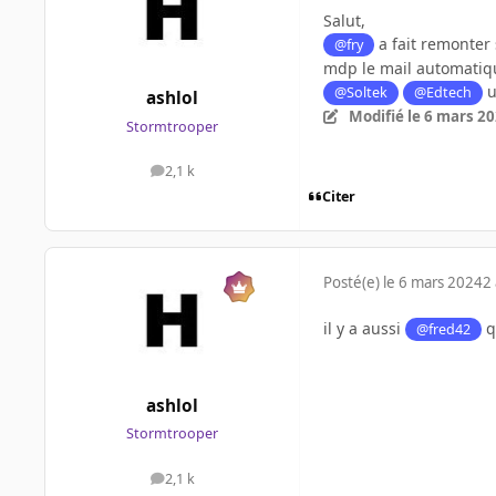
Salut,
a fait remonter 
@fry
mdp le mail automatiqu
u
@Soltek
@Edtech
ashlol
Modifié
le 6 mars 2
Stormtrooper
2,1 k
messages
Citer
Posté(e)
le 6 mars 2024
2 
il y a aussi
q
@fred42
ashlol
Stormtrooper
2,1 k
messages