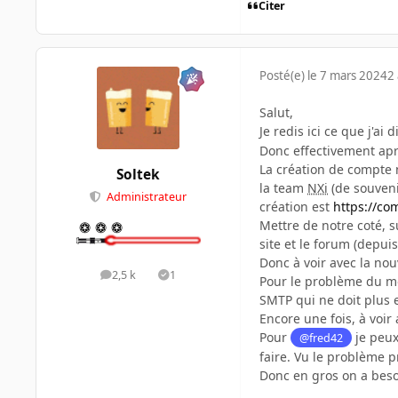
Citer
Posté(e)
le 7 mars 2024
2 
Salut,
Je redis ici ce que j'ai
Donc effectivement ap
La création de compte n
Soltek
la team
NXi
(de souveni
Administrateur
création est
https://co
Mettre de notre coté, s
site et le forum (depui
Donc à voir avec la nou
2,5 k
1
messages
Solutions
Pour le problème du mo
SMTP qui ne doit plus e
Encore une fois, à voir
Pour
je peux
@fred42
faire. Vu le problème pr
Donc en gros on a besoi