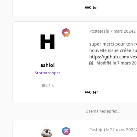
Citer
Posté(e)
le 7 mars 2024
2 
super merci pour ton r
nouvelle issue créée su
https://github.com/Nex
Modifié
le 7 mars 2
ashlol
Stormtrooper
2,1 k
messages
Citer
2 semaines après...
Posté(e)
le 22 mars 2024