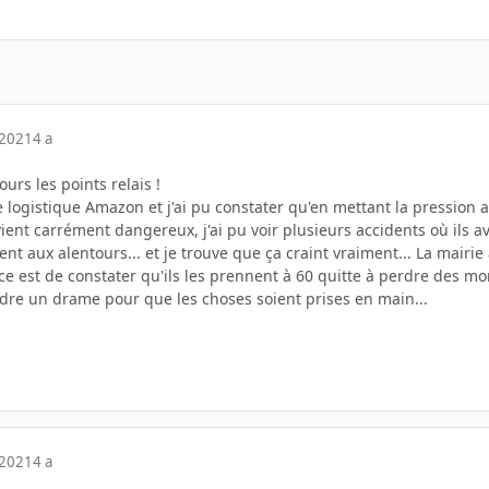
 2021
4 a
jours les points relais !
re logistique Amazon et j'ai pu constater qu'en mettant la pression 
ient carrément dangereux, j'ai pu voir plusieurs accidents où ils av
uent aux alentours... et je trouve que ça craint vraiment... La mair
ce est de constater qu'ils les prennent à 60 quitte à perdre des mo
endre un drame pour que les choses soient prises en main...
 2021
4 a