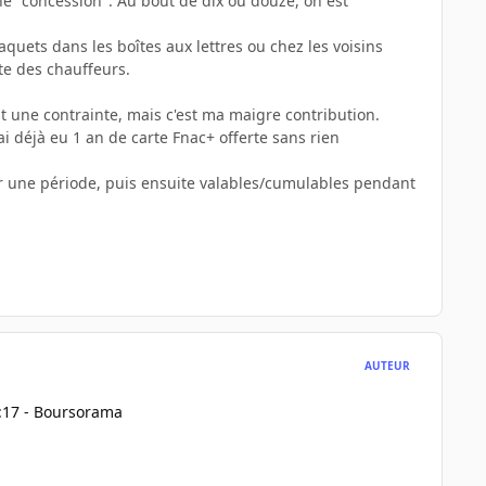
e "concession". Au bout de dix ou douze, on est
quets dans les boîtes aux lettres ou chez les voisins
ute des chauffeurs.
est une contrainte, mais c'est ma maigre contribution.
 déjà eu 1 an de carte Fnac+ offerte sans rien
 sur une période, puis ensuite valables/cumulables pendant
AUTEUR
3:17 - Boursorama