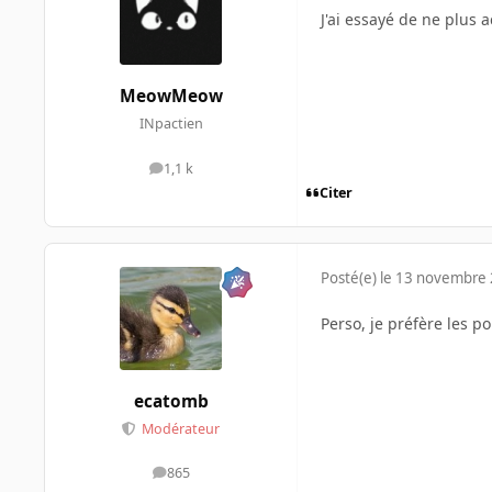
J'ai essayé de ne plus
MeowMeow
INpactien
1,1 k
messages
Citer
Posté(e)
le 13 novembre
Perso, je préfère les po
ecatomb
Modérateur
865
messages