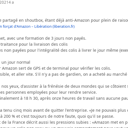
 2021
4 a
 partagé en shoutbox, étant déjà anti-Amazon pour plein de raison
n forçat d'Amazon – Libération (liberation.fr)
net, avec une formation de 3 jours non payés.
traitance pour la livraison des colis
non payées pour l'intégralité des colis à livrer le jour même (exe
un jour normal
 Amazon sert de GPS et de terminal pour vérifier les colis.
ossible, et aller vite. S'il n'y a pas de gardien, on a acheté au march
 nos yeux, d'assister à la frénésie de deux mondes qui se côtoient 
es personnes employées pour leur rendre service.
finalement à 18 h 30, après onze heures de travail sans aucune p
 a tenu cinq mois avant de quitter l'entreprise. «Je ne pouvais plus c
à 200 % et c'est toujours de notre faute, quoi qu'il se passe.
st de la France décrit aussi les pressions subies : «Amazon met en 