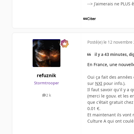
--> J'aimerais ne PLUS ê
Citer
Posté(e)
le 12 novembre
il y a 43 minutes, digi
En France, une nouvelle
refuznik
Oui ça fait des années 
sur
NXI
pour info.).
Stormtrooper
Il faut savoir qu'il y 
2 k
(merci le gouv. et les 
messages
que c'était gratuit chez
0.01 €.
Et maintenant ils vont 
Culture A qui ont coul