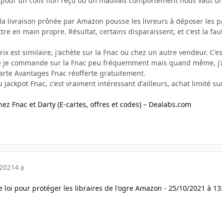
t pour un colis non reçu ou un mauvais comportement nous vaut un
la livraison prônée par Amazon pousse les livreurs à déposer les pa
tre en main propre. Résultat, certains disparaissent, et c'est la fa
prix est similaire, j'achète sur la Fnac ou chez un autre vendeur. C'
ue je commande sur la Fnac peu fréquemment mais quand même, j'ai
 carte Avantages Fnac réofferte gratuitement.
u Jackpot Fnac, c'est vraiment intéressant d'ailleurs, achat limité
ez Fnac et Darty (E-cartes, offres et codes) – Dealabs.com
 2021
4 a
 loi pour protéger les libraires de l'ogre Amazon - 25/10/2021 à 1