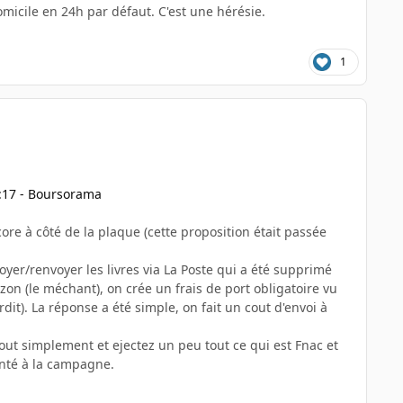
domicile en 24h par défaut. C'est une hérésie.
1
3:17 - Boursorama
re à côté de la plaque (cette proposition était passée
voyer/renvoyer les livres via La Poste qui a été supprimé
on (le méchant), on crée un frais de port obligatoire vu
rdit). La réponse a été simple, on fait un cout d'envoi à
 tout simplement et ejectez un peu tout ce qui est Fnac et
anté à la campagne.