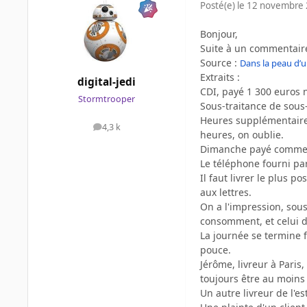
Posté(e)
le 12 novembre
Bonjour,
Suite à un commentaire
Source
:
Dans la peau d’u
Extraits
:
digital-jedi
CDI, payé 1 300 euros 
Stormtrooper
Sous-traitance de sous-
Heures supplémentaires 
4,3 k
messages
heures, on oublie.
Dimanche payé comme 
Le téléphone fourni par
Il faut livrer le plus p
aux lettres.
On a l'impression, sous
consomment, et celui d
La journée se termine 
pouce.
Jérôme, livreur à Paris,
toujours être au moins 
Un autre livreur de l'e