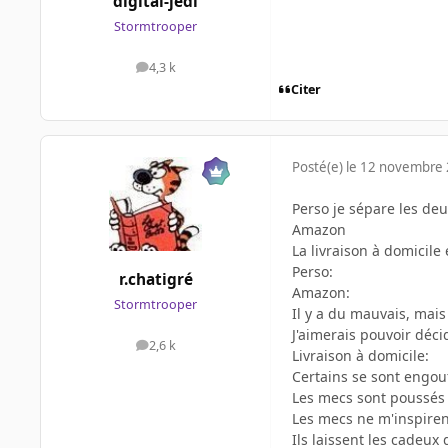
digital-jedi
Stormtrooper
4,3 k
messages
Citer
Posté(e)
le 12 novembre
Perso je sépare les deu
Amazon
La livraison à domicile
Perso:
r.chatigré
Amazon:
Stormtrooper
Il y a du mauvais, mais
J'aimerais pouvoir déci
2,6 k
messages
Livraison à domicile:
Certains se sont engouf
Les mecs sont poussés à
Les mecs ne m'inspirent
Ils laissent les cadeux 