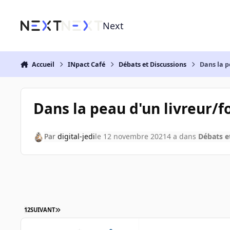
Aller au contenu
Next
Accueil
INpact Café
Débats et Discussions
Dans la p
Dans la peau d'un livreur/
Par
digital-jedi
le 12 novembre 2021
4 a
dans
Débats e
1
2
SUIVANT