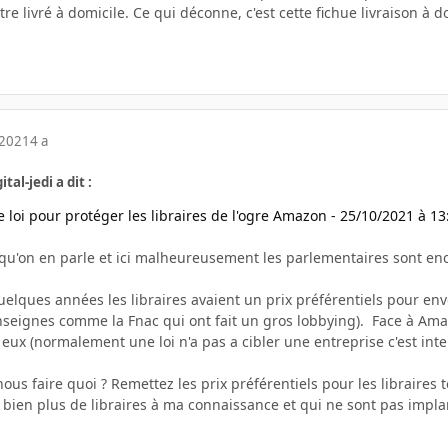
tre livré à domicile. Ce qui déconne, c'est cette fichue livraison à 
 2021
4 a
tal-jedi a dit :
 loi pour protéger les libraires de l'ogre Amazon - 25/10/2021 à 1
qu'on en parle et ici malheureusement les parlementaires sont enco
a quelques années les libraires avaient un prix préférentiels pour en
enseignes comme la Fnac qui ont fait un gros lobbying). Face à Amaz
 eux (normalement une loi n'a pas a cibler une entreprise c'est inte
nous faire quoi ? Remettez les prix préférentiels pour les libraires
é bien plus de libraires à ma connaissance et qui ne sont pas impl