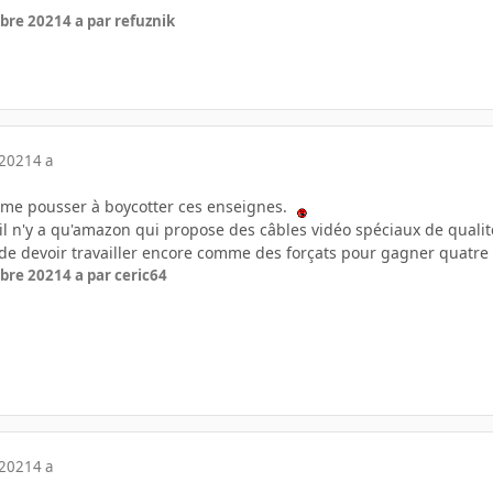
bre 2021
4 a
par refuznik
 2021
4 a
a me pousser à boycotter ces enseignes.
l n'y a qu'amazon qui propose des câbles vidéo spéciaux de qualité 
 de devoir travailler encore comme des forçats pour gagner quatre
bre 2021
4 a
par ceric64
 2021
4 a