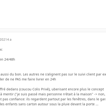
 2021
4 a
x:
 en 24/48h
 aussi du bon. Les autres ne s'alignent pas sur le suivi client par 
der de ne PAS me faire livrer en 24h
fré dedans (coucou Colis Privé), uberisant encore plus le concept
 mentir ("je suis passé mais personne n'était à la maison" -> non, i
 pas confiance: ils regardent partout par les fenêtres, dans le gara
des enfants sans carton autour sous la pluie devant la porte ...