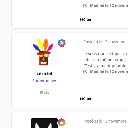
Modifié
le 12 novem
Citer
Posté(e)
le 12 novembre
Je sens que ce topic v
edit : en même temps, i
C'est vraiment pénible
Modifié
le 12 novem
ceric64
Stormtrooper
930
messages
Citer
Posté(e)
le 13 novembre