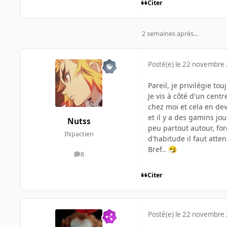
Citer
2 semaines après...
Posté(e)
le 22 novembre
Pareil, je privilégie tou
Je vis à côté d'un cent
chez moi et cela en dev
et il y a des gamins jo
Nutss
peu partout autour, for
INpactien
d'habitude il faut att
Bref..
🤧
8
messages
Citer
Posté(e)
le 22 novembre