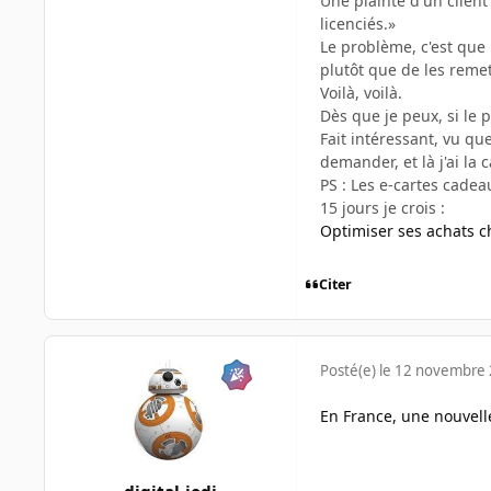
Une plainte d'un clien
licenciés.»
Le problème, c'est que 
plutôt que de les remet
Voilà, voilà.
Dès que je peux, si le 
Fait intéressant, vu q
demander, et là j'ai la
PS : Les e-cartes cadea
15 jours je crois :
Optimiser ses achats ch
Citer
Posté(e)
le 12 novembre
En France, une nouvelle