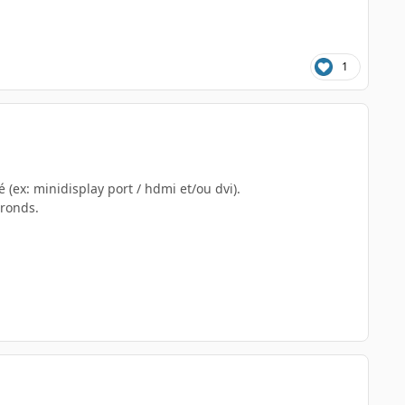
1
(ex: minidisplay port / hdmi et/ou dvi).
 ronds.