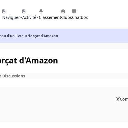
Naviguer
Activité
Classement
Clubs
Chatbox
eau d'un livreur/forçat d'Amazon
forçat d'Amazon
t Discussions
Com