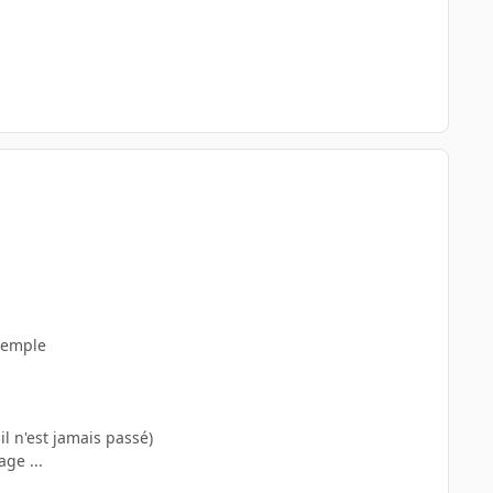
exemple
l n'est jamais passé)
ge ...