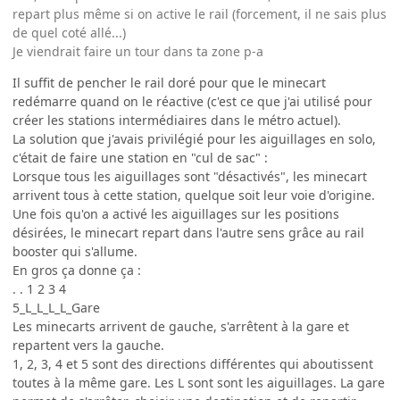
repart plus même si on active le rail (forcement, il ne sais plus
de quel coté allé...)
Je viendrait faire un tour dans ta zone p-a
Il suffit de pencher le rail doré pour que le minecart
redémarre quand on le réactive (c'est ce que j'ai utilisé pour
créer les stations intermédiaires dans le métro actuel).
La solution que j'avais privilégié pour les aiguillages en solo,
c'était de faire une station en "cul de sac" :
Lorsque tous les aiguillages sont "désactivés", les minecart
arrivent tous à cette station, quelque soit leur voie d'origine.
Une fois qu'on a activé les aiguillages sur les positions
désirées, le minecart repart dans l'autre sens grâce au rail
booster qui s'allume.
En gros ça donne ça :
. . 1 2 3 4
5_L_L_L_L_Gare
Les minecarts arrivent de gauche, s'arrêtent à la gare et
repartent vers la gauche.
1, 2, 3, 4 et 5 sont des directions différentes qui aboutissent
toutes à la même gare. Les L sont sont les aiguillages. La gare