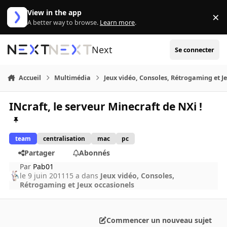
Aller au contenu
View in the app
×
Di
A better way to browse.
Learn more
.
Next
Se connecter
Accueil
Multimédia
Jeux vidéo, Consoles, Rétrogaming et J
INcraft, le serveur Minecraft de NXi !
team
centralisation
mac
pc
Partager
Abonnés
Par
Pab01
le 9 juin 2011
15 a
dans
Jeux vidéo, Consoles,
Rétrogaming et Jeux occasionels
Commencer un nouveau sujet