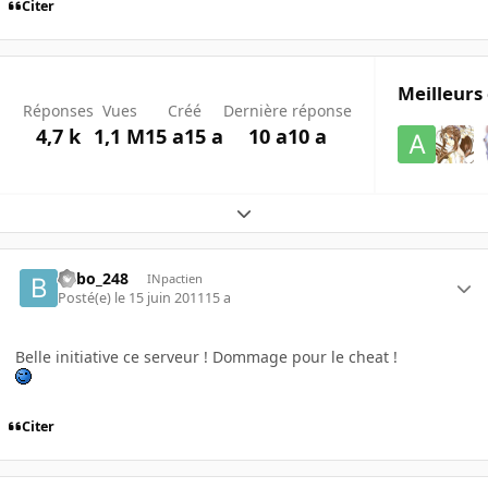
Citer
Meilleurs
Réponses
Vues
Créé
Dernière réponse
4,7 k
1,1 M
15 a
15 a
10 a
10 a
Expand topic overview
bilbo_248
INpactien
Posté(e)
le 15 juin 2011
15 a
Belle initiative ce serveur ! Dommage pour le cheat !
Citer