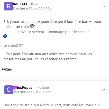
RoCKeTs
Banni
Posté(e)
le 15 juin 2011
15 a
Erf, j'pourrais jamais y jouer à ce jeu il faut être bac +4 pour
utiliser un train
Belle initiative ce serveur ! Dommage pour le cheat !
Le cheat????
Il fait peut-être alusion aux aides des admins pour les
ressources au lieu de les récolter sois-même.
Citer
CaiusPupus
INpactien
Posté(e)
le 15 juin 2011
15 a
Une zone de frein qui arrête le kart, d'un coté un levier qui