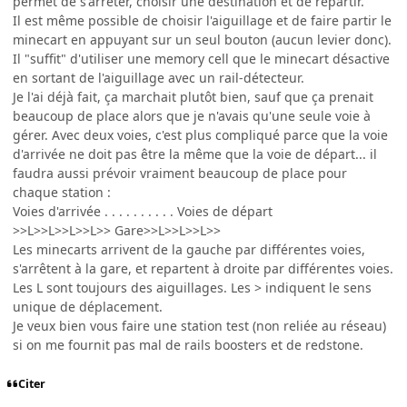
permet de s'arrêter, choisir une destination et de repartir.
Il est même possible de choisir l'aiguillage et de faire partir le
minecart en appuyant sur un seul bouton (aucun levier donc).
Il "suffit" d'utiliser une memory cell que le minecart désactive
en sortant de l'aiguillage avec un rail-détecteur.
Je l'ai déjà fait, ça marchait plutôt bien, sauf que ça prenait
beaucoup de place alors que je n'avais qu'une seule voie à
gérer. Avec deux voies, c'est plus compliqué parce que la voie
d'arrivée ne doit pas être la même que la voie de départ... il
faudra aussi prévoir vraiment beaucoup de place pour
chaque station :
Voies d'arrivée . . . . . . . . . . Voies de départ
>>L>>L>>L>>L>> Gare>>L>>L>>L>>
Les minecarts arrivent de la gauche par différentes voies,
s'arrêtent à la gare, et repartent à droite par différentes voies.
Les L sont toujours des aiguillages. Les > indiquent le sens
unique de déplacement.
Je veux bien vous faire une station test (non reliée au réseau)
si on me fournit pas mal de rails boosters et de redstone.
Citer