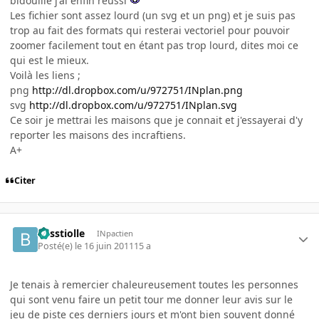
bidouille j'ai enfin réussi
Les fichier sont assez lourd (un svg et un png) et je suis pas
trop au fait des formats qui resterai vectoriel pour pouvoir
zoomer facilement tout en étant pas trop lourd, dites moi ce
qui est le mieux.
Voilà les liens ;
png
http://dl.dropbox.com/u/972751/INplan.png
svg
http://dl.dropbox.com/u/972751/INplan.svg
Ce soir je mettrai les maisons que je connait et j'essayerai d'y
reporter les maisons des incraftiens.
A+
Citer
besstiolle
INpactien
Posté(e)
le 16 juin 2011
15 a
Je tenais à remercier chaleureusement toutes les personnes
qui sont venu faire un petit tour me donner leur avis sur le
jeu de piste ces derniers jours et m'ont bien souvent donné