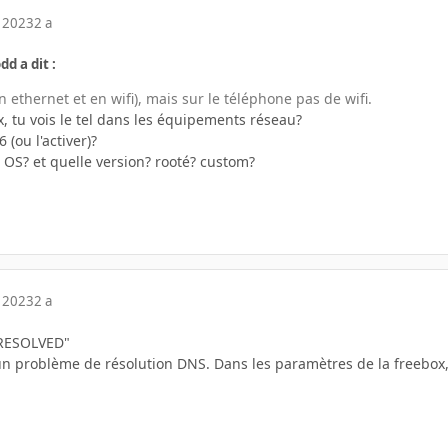
 2023
2 a
dd a dit :
(en ethernet et en wifi), mais sur le téléphone pas de wifi.
x, tu vois le tel dans les équipements réseau?
 (ou l'activer)?
 OS? et quelle version? rooté? custom?
 2023
2 a
RESOLVED"
e un problème de résolution DNS. Dans les paramètres de la freebox,