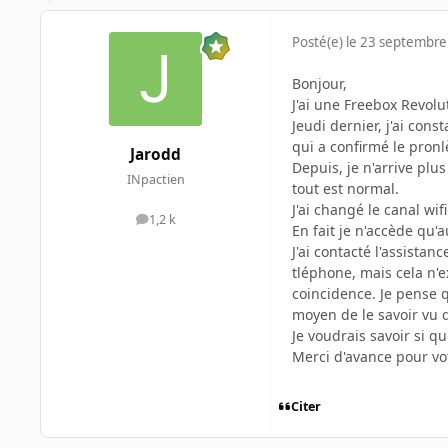
Posté(e)
le 23 septembre
Bonjour,
J'ai une Freebox Revolu
Jeudi dernier, j'ai con
qui a confirmé le pronl
Jarodd
Depuis, je n'arrive plu
INpactien
tout est normal.
J'ai changé le canal wi
1,2 k
messages
En fait je n'accède qu'a
J'ai contacté l'assista
tléphone, mais cela n'e
coincidence. Je pense 
moyen de le savoir vu q
Je voudrais savoir si q
Merci d'avance pour vo
Citer