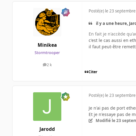
Posté(e)
le 23 septembre
il y a une heure, Jaro
En fait je n'accède qu'a
c'est le cas aussi en et
Minikea
il faut peut-être remet
Stormtrooper
2 k
messages
Citer
Posté(e)
le 23 septembre
Je n'ai pas de port eth
Et je n'essaye pas de m
Modifié
le 23 septe
Jarodd