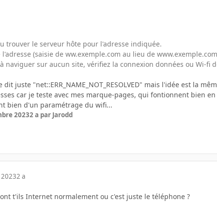
u trouver le serveur hôte pour l'adresse indiquée.
 de l'adresse (saisie de ww.exemple.com au lieu de www.exemple.com
s à naviguer sur aucun site, vérifiez la connexion données ou Wi-fi d
e dit juste "net::ERR_NAME_NOT_RESOLVED" mais l'idée est la mêm
resses car je teste avec mes marque-pages, qui fontionnent bien en
nt bien d'un paramétrage du wifi...
mbre 2023
2 a
par Jarodd
 2023
2 a
ont t'ils Internet normalement ou c'est juste le téléphone ?