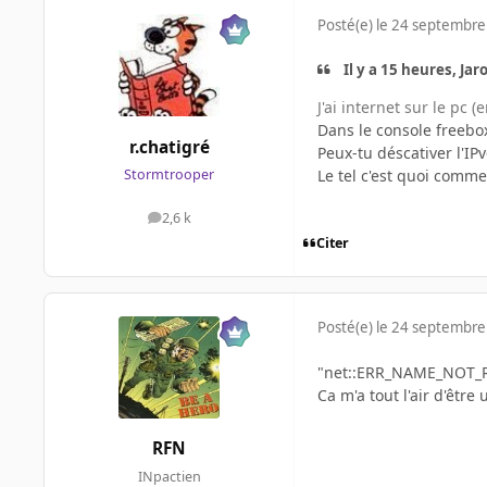
Posté(e)
le 24 septembre
Il y a 15 heures, Jaro
J'ai internet sur le pc 
Dans le console freebo
r.chatigré
Peux-tu déscativer l'IPv6
Le tel c'est quoi comme
Stormtrooper
2,6 k
messages
Citer
Posté(e)
le 24 septembre
"net::ERR_NAME_NOT_
Ca m'a tout l'air d'êtr
RFN
INpactien