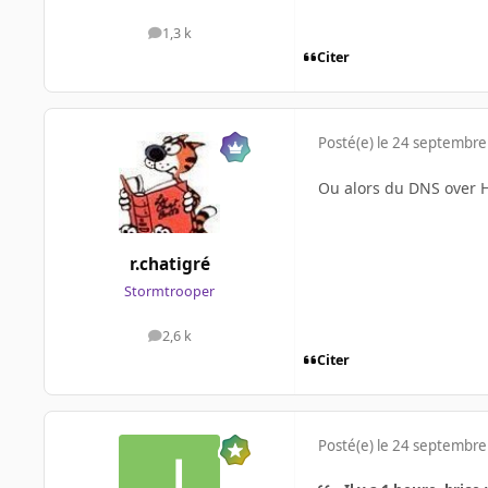
1,3 k
messages
Citer
Posté(e)
le 24 septembre
Ou alors du DNS over H
r.chatigré
Stormtrooper
2,6 k
messages
Citer
Posté(e)
le 24 septembre