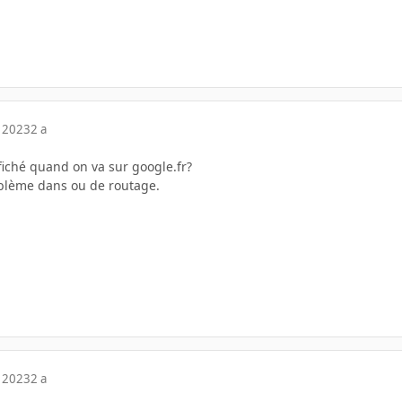
 2023
2 a
fiché quand on va sur google.fr?
blème dans ou de routage.
 2023
2 a