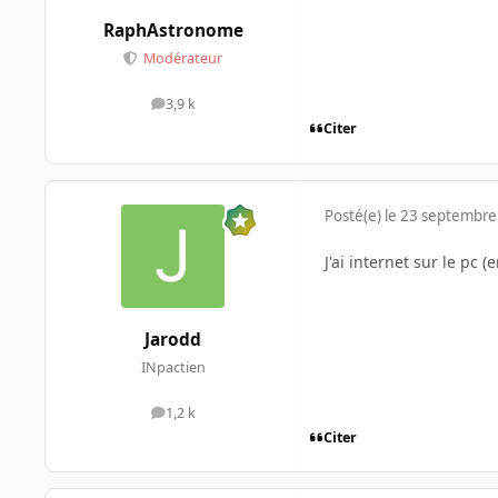
RaphAstronome
Modérateur
3,9 k
messages
Citer
Posté(e)
le 23 septembre
J'ai internet sur le pc 
Jarodd
INpactien
1,2 k
messages
Citer