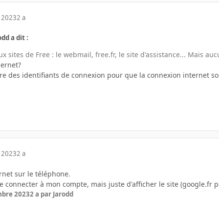
 2023
2 a
dd a dit :
ux sites de Free : le webmail, free.fr, le site d'assistance... Mais auc
hernet?
tre des identifiants de connexion pour que la connexion internet soi
 2023
2 a
ernet sur le téléphone.
e connecter à mon compte, mais juste d'afficher le site (google.fr 
mbre 2023
2 a
par Jarodd