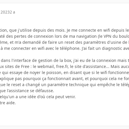
 2023
2 a
tion, que j'utilise depuis des mois. Je me connecte en wifi depuis
staté des pertes de connexion lors de ma navigation (le VPN du boul
ème, et m'a demandé de faire un reset des paramètres d'usine de la 
s à me connecter en wifi avec le téléphone. J'ai fait un diagnostic 
fi dans l'interface de gestion de la box, j'ai eu de la connexion ma
ux sites de Free : le webmail, free.fr, le site d'assistance... Mais auc
nce qui essaye de noyer le poisson, en disant que si le wifi fonctio
xplique pas pourquoi ça fonctionnait avant, et pourquoi cela ne fon
que le reset a changé un paramètre technique qui empêche le tél
ue l'assistance se défausse.
uelqu'un a une idée d'où cela peut venir.
tre aide.