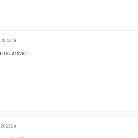
 2023
2 a
TTPS activé?
 2023
2 a