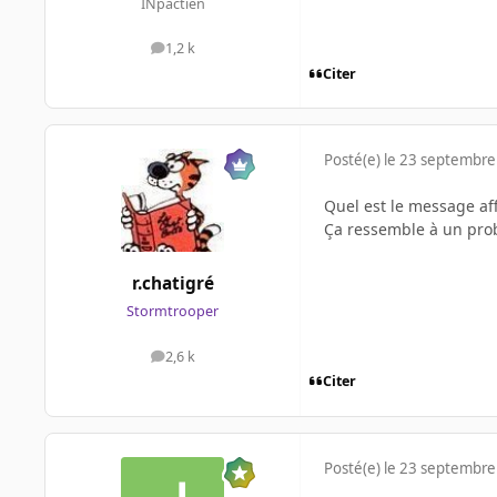
INpactien
1,2 k
messages
Citer
Posté(e)
le 23 septembre
Quel est le message af
Ça ressemble à un pro
r.chatigré
Stormtrooper
2,6 k
messages
Citer
Posté(e)
le 23 septembre