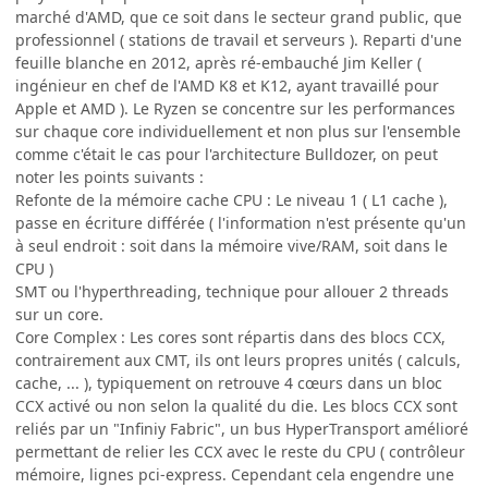
marché d'AMD, que ce soit dans le secteur grand public, que
professionnel ( stations de travail et serveurs ). Reparti d'une
feuille blanche en 2012, après ré-embauché Jim Keller (
ingénieur en chef de l'AMD K8 et K12, ayant travaillé pour
Apple et AMD ). Le Ryzen se concentre sur les performances
sur chaque core individuellement et non plus sur l'ensemble
comme c'était le cas pour l'architecture Bulldozer, on peut
noter les points suivants :
Refonte de la mémoire cache CPU : Le niveau 1 ( L1 cache ),
passe en écriture différée ( l'information n'est présente qu'un
à seul endroit : soit dans la mémoire vive/RAM, soit dans le
CPU )
SMT ou l'hyperthreading, technique pour allouer 2 threads
sur un core.
Core Complex : Les cores sont répartis dans des blocs CCX,
contrairement aux CMT, ils ont leurs propres unités ( calculs,
cache, ... ), typiquement on retrouve 4 cœurs dans un bloc
CCX activé ou non selon la qualité du die. Les blocs CCX sont
reliés par un "Infiniy Fabric", un bus HyperTransport amélioré
permettant de relier les CCX avec le reste du CPU ( contrôleur
mémoire, lignes pci-express. Cependant cela engendre une