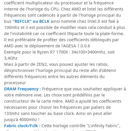
coefficient multiplicateur du processeur et la fréquence
interne de l'horloge du CPU. Chez AMD et Intel les différents
fréquences sont cadencés à partir de l'horloge principal du
bus
"REFCLK" ou BCLK
ainsi nommé chez Intel.Il est fixé à
100mhz et il est possible de modifier mais cela conduit à plus
de l'instabilité car ce coefficient INpacte toute la plate-forme.
Il est préférable de profiter des coefficients débloqués par
AMD avec le déploiement de l'AGESA 1.0.0.6
Exemple pour le Ryzen R7 1700X : 34x100=3400mhz, soit
3,4Ghz
Mais à partir de ZEN2, vous pouvez ajuster les ratios,
désynchroniser l'horloge principal du reste afin d'obtenir
différents fréquences entre les autres éléments du
processeur
DRAM Frequency :
Fréquence que vous souhaitez appliquer à
votre mémoire vive. Les choix sont prédéfinis par le
constructeur de la carte mère. AMD a ajouté les coefficients
nécessaires pour choisir les fréquences par paliers de
133mhz sans toucher au base clock. Ainsi on peut aller
jusqu'à 4000mhz !
Fabric clock/Fclk
:
Cette horloge contrôle "L'infinity Fabric",