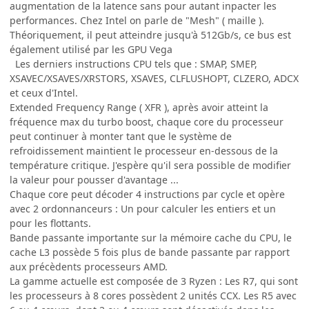
augmentation de la latence sans pour autant inpacter les
performances. Chez Intel on parle de "Mesh" ( maille ).
Théoriquement, il peut atteindre jusqu'à 512Gb/s, ce bus est
également utilisé par les GPU Vega
Les derniers instructions CPU tels que : SMAP, SMEP,
XSAVEC/XSAVES/XRSTORS, XSAVES, CLFLUSHOPT, CLZERO, ADCX
et ceux d'Intel.
Extended Frequency Range ( XFR ), après avoir atteint la
fréquence max du turbo boost, chaque core du processeur
peut continuer à monter tant que le système de
refroidissement maintient le processeur en-dessous de la
température critique. J'espère qu'il sera possible de modifier
la valeur pour pousser d'avantage ...
Chaque core peut décoder 4 instructions par cycle et opère
avec 2 ordonnanceurs : Un pour calculer les entiers et un
pour les flottants.
Bande passante importante sur la mémoire cache du CPU, le
cache L3 possède 5 fois plus de bande passante par rapport
aux précèdents processeurs AMD.
La gamme actuelle est composée de 3 Ryzen : Les R7, qui sont
les processeurs à 8 cores possèdent 2 unités CCX. Les R5 avec