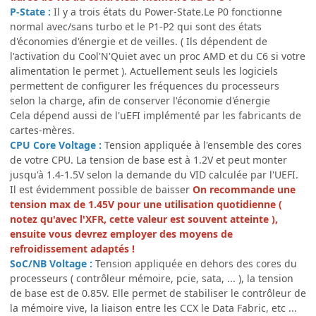
P-State :
Il y a trois états du Power-State.Le P0 fonctionne
normal avec/sans turbo et le P1-P2 qui sont des états
d'économies d'énergie et de veilles. ( Ils dépendent de
l'activation du Cool'N'Quiet avec un proc AMD et du C6 si votre
alimentation le permet ). Actuellement seuls les logiciels
permettent de configurer les fréquences du processeurs
selon la charge, afin de conserver l'économie d'énergie
Cela dépend aussi de l'uEFI implémenté par les fabricants de
cartes-mères.
CPU Core Voltage :
Tension appliquée à l'ensemble des cores
de votre CPU. La tension de base est à 1.2V et peut monter
jusqu'à 1.4-1.5V selon la demande du VID calculée par l'UEFI.
Il est évidemment possible de baisser
On recommande une
tension max de 1.45V pour une utilisation quotidienne (
notez qu'avec l'XFR, cette valeur est souvent atteinte ),
ensuite vous devrez employer des moyens de
refroidissement adaptés !
SoC/NB Voltage :
Tension appliquée en dehors des cores du
processeurs ( contrôleur mémoire, pcie, sata, ... ), la tension
de base est de 0.85V. Elle permet de stabiliser le contrôleur de
la mémoire vive, la liaison entre les CCX le Data Fabric, etc ...