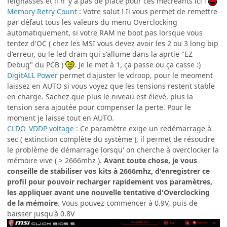
feignasses et il n' y a pas de place pour ces mécréants ici !
Memory Retry Count
: Votre salut ! Il vous permet de remettre
par défaut tous les valeurs du menu Overclocking
automatiquement, si votre RAM ne boot pas lorsque vous
tentez d'OC ( chez les MSI vous devez avoir les 2 ou 3 long bip
d'erreur, ou le led dram qui s'allume dans la aprtie "EZ
Debug" du PCB )
. Je le met à 1, ça passe ou ça casse :)
DigitALL Power
permet d'ajuster le vdroop, pour le meoment
laissez en AUTO si vous voyez que les tensions restent stable
en charge. Sachez que plus le niveau est élevé, plus la
tension sera ajoutée pour compenser la perte. Pour le
moment je laisse tout en AUTO.
CLDO_VDDP voltage :
Ce paramètre exige un redémarrage à
sec ( extinction complète du système ), il permet de résoudre
le problème de démarrage lorsqu' on cherche à overclocker la
mémoire vive ( > 2666mhz ).
Avant toute chose, je vous
conseille de stabiliser vos kits à 2666mhz, d'enregistrer ce
profil pour pouvoir recharger rapidement vos paramètres,
les appliquer avant une nouvelle tentative d'Overclocking
de la mémoire.
Vous pouvez commencer à 0.9V, puis de
baisser jusqu'à 0.8V