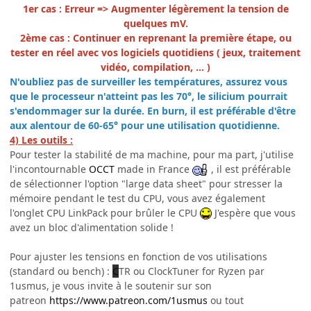
1er cas : Erreur => Augmenter légèrement la tension de
quelques mV.
2ème cas : Continuer en reprenant la première étape, ou
tester en réel avec vos logiciels quotidiens ( jeux, traitement
vidéo, compilation, ... )
N'oubliez pas de surveiller les températures, assurez vous
que le processeur n'atteint pas les 70°, le silicium pourrait
s'endommager sur la durée. En burn, il est préférable d'être
aux alentour de 60-65° pour une utilisation quotidienne.
4) Les outils :
Pour tester la stabilité de ma machine, pour ma part, j'utilise
l'incontournable
OCCT
made in France
, il est préférable
de sélectionner l'option "large data sheet" pour stresser la
mémoire pendant le test du CPU, vous avez également
l'onglet CPU LinkPack pour brûler le CPU
J'espère que vous
avez un bloc d'alimentation solide !
Pour ajuster les tensions en fonction de vos utilisations
(standard ou bench)
:
C
TR ou ClockTuner for Ryzen par
1usmus, je vous invite à le soutenir sur son
patreon
https://www.patreon.com/1usmus
ou tout