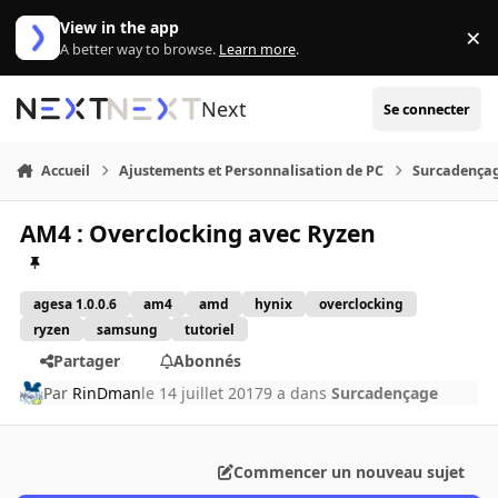
Aller au contenu
View in the app
×
Di
A better way to browse.
Learn more
.
Next
Se connecter
Accueil
Ajustements et Personnalisation de PC
Surcadença
AM4 : Overclocking avec Ryzen
agesa 1.0.0.6
am4
amd
hynix
overclocking
ryzen
samsung
tutoriel
Partager
Abonnés
Par
RinDman
le 14 juillet 2017
9 a
dans
Surcadençage
Commencer un nouveau sujet