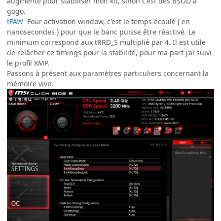
augmenté pour stabiliser mon kit, sinon c'est des BSOD à
gogo.
tFAW
Four activation window, c'est le temps écoulé ( en
nanosecondes ) pour que le banc puisse être réactivé. Le
minimum correspond aux tRRD_S multiplié par 4. Il est utile
de relâcher ce timings pour la stabilité, pour ma part j'ai suivi
le profil XMP.
Passons à présent aux paramètres particuliers concernant la
mémoire vive.