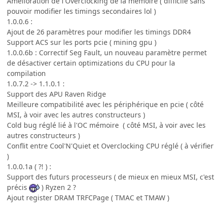
Amélioration de l'Overclocking de la mémoire ( difficile sans
pouvoir modifier les timings secondaires lol )
1.0.0.6 :
Ajout de 26 paramètres pour modifier les timings DDR4
Support ACS sur les ports pcie ( mining gpu )
1.0.0.6b : Correctif Seg Fault, un nouveau paramètre permet
de désactiver certain optimizations du CPU pour la
compilation
1.0.7.2 -> 1.1.0.1 :
Support des APU Raven Ridge
Meilleure compatibilité avec les périphérique en pcie ( côté
MSI, à voir avec les autres constructeurs )
Cold bug réglé lié à l'OC mémoire ( côté MSI, à voir avec les
autres constructeurs )
Conflit entre Cool'N'Quiet et Overclocking CPU réglé ( à vérifier
)
1.0.0.1a ( ?! ) :
Support des futurs processeurs ( de mieux en mieux MSI, c'est
précis
) Ryzen 2 ?
Ajout register DRAM TRFCPage ( TMAC et TMAW )