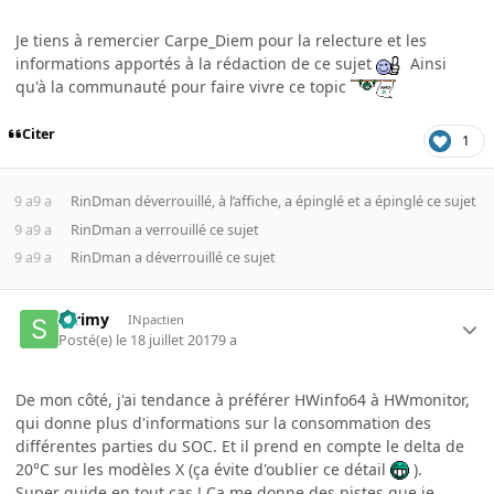
Je tiens à remercier Carpe_Diem pour la relecture et les
informations apportés à la rédaction de ce sujet
Ainsi
qu'à la communauté pour faire vivre ce topic
Citer
1
9 a
9 a
RinDman
déverrouillé, à l’affiche, a épinglé et a épinglé ce sujet
9 a
9 a
RinDman
a verrouillé ce sujet
9 a
9 a
RinDman
a déverrouillé ce sujet
Strimy
INpactien
Posté(e)
le 18 juillet 2017
9 a
De mon côté, j'ai tendance à préférer HWinfo64 à HWmonitor,
qui donne plus d'informations sur la consommation des
différentes parties du SOC. Et il prend en compte le delta de
20°C sur les modèles X (ça évite d'oublier ce détail
).
Super guide en tout cas ! Ca me donne des pistes que je