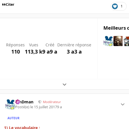
Citer
1
Meilleurs 
Réponses
Vues
Créé
Dernière réponse
110
113,3 k
9 a
9 a
3 a
3 a
Expand topic overview
RinDman
Modérateur
Posté(e)
le 15 juillet 2017
9 a
AUTEUR
1) Le vocabulaire :