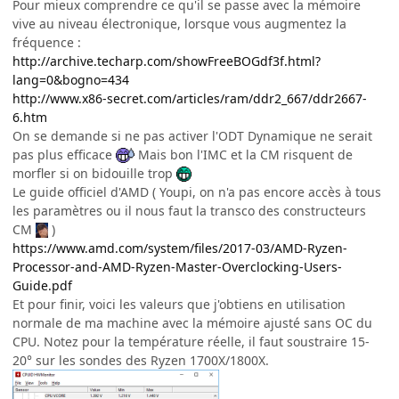
Pour mieux comprendre ce qu'il se passe avec la mémoire
vive au niveau électronique, lorsque vous augmentez la
fréquence :
http://archive.techarp.com/showFreeBOGdf3f.html?
lang=0&bogno=434
http://www.x86-secret.com/articles/ram/ddr2_667/ddr2667-
6.htm
On se demande si ne pas activer l'ODT Dynamique ne serait
pas plus efficace
Mais bon l'IMC et la CM risquent de
morfler si on bidouille trop
Le guide officiel d'AMD ( Youpi, on n'a pas encore accès à tous
les paramètres ou il nous faut la transco des constructeurs
CM
)
https://www.amd.com/system/files/2017-03/AMD-Ryzen-
Processor-and-AMD-Ryzen-Master-Overclocking-Users-
Guide.pdf
Et pour finir, voici les valeurs que j'obtiens en utilisation
normale de ma machine avec la mémoire ajusté sans OC du
CPU. Notez pour la température réelle, il faut soustraire 15-
20° sur les sondes des Ryzen 1700X/1800X.