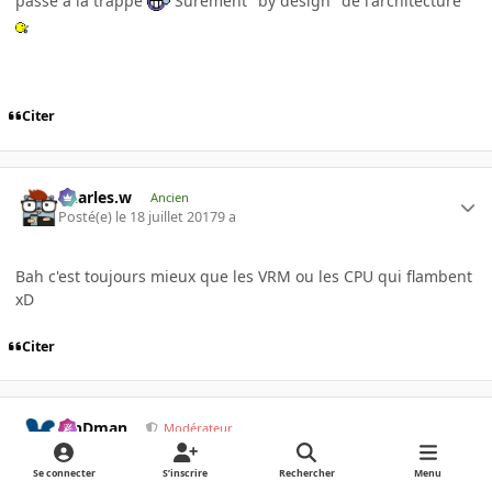
passé à la trappe
Surement "by design" de l'architecture
Citer
Charles.w
Ancien
Posté(e)
le 18 juillet 2017
9 a
Bah c'est toujours mieux que les VRM ou les CPU qui flambent
xD
Citer
RinDman
Modérateur
Posté(e)
le 18 juillet 2017
9 a
Se connecter
S’inscrire
Rechercher
Menu
AUTEUR