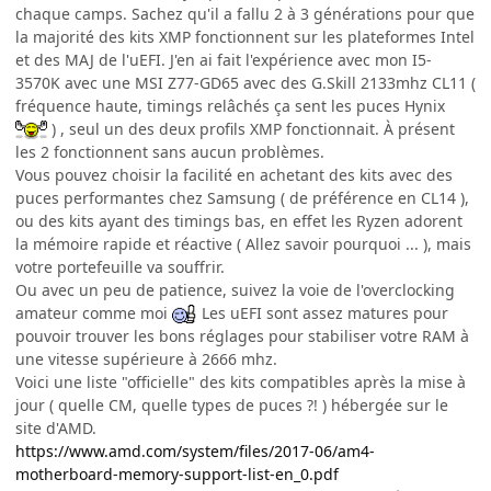
chaque camps. Sachez qu'il a fallu 2 à 3 générations pour que
la majorité des kits XMP fonctionnent sur les plateformes Intel
et des MAJ de l'uEFI. J'en ai fait l'expérience avec mon I5-
3570K avec une MSI Z77-GD65 avec des G.Skill 2133mhz CL11 (
fréquence haute, timings relâchés ça sent les puces Hynix
) , seul un des deux profils XMP fonctionnait. À présent
les 2 fonctionnent sans aucun problèmes.
Vous pouvez choisir la facilité en achetant des kits avec des
puces performantes chez Samsung ( de préférence en CL14 ),
ou des kits ayant des timings bas, en effet les Ryzen adorent
la mémoire rapide et réactive ( Allez savoir pourquoi ... ), mais
votre portefeuille va souffrir.
Ou avec un peu de patience, suivez la voie de l'overclocking
amateur comme moi
Les uEFI sont assez matures pour
pouvoir trouver les bons réglages pour stabiliser votre RAM à
une vitesse supérieure à 2666 mhz.
Voici une liste "officielle" des kits compatibles après la mise à
jour ( quelle CM, quelle types de puces ?! ) hébergée sur le
site d'AMD.
https://www.amd.com/system/files/2017-06/am4-
motherboard-memory-support-list-en_0.pdf