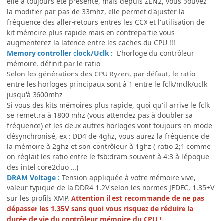
elle a toujours été présente, mais depuis ZEN2, vous pouvez
la modifier par pas de 33mhz, elle permet d'ajuster la
fréquence des aller-retours entres les CCX et l'utilisation de
kit mémoire plus rapide mais en contrepartie vous
augmenterez la latence entre les caches du CPU !!!
Memory controller clock/Uclk
:
L'horloge du contrôleur
mémoire, définit par le ratio
Selon les générations des CPU Ryzen, par défaut, le ratio
entre les horloges principaux sont à 1 entre le fclk/mclk/uclk
jusqu'à 3600mhz
Si vous des kits mémoires plus rapide, quoi qu'il arrive le fclk
se remettra à 1800 mhz (vous attendez pas à doubler sa
fréquence) et les deux autres horloges vont toujours en mode
désynchronisé, ex : DD4 de 4ghz, vous aurez la fréquence de
la mémoire à 2ghz et son contrôleur à 1ghz ( ratio 2;1 comme
on réglait les ratio entre le fsb:dram souvent à 4:3 à l'époque
des intel core2duo ...)
DRAM Voltage :
Tension appliquée à votre mémoire vive,
valeur typique de la DDR4 1.2V selon les normes JEDEC, 1.35+V
sur les profils XMP.
Attention il est recommande de ne pas
dépasser les 1.35V sans quoi vous risquez de réduire la
durée de vie du contrôleur mémoire du CPU !