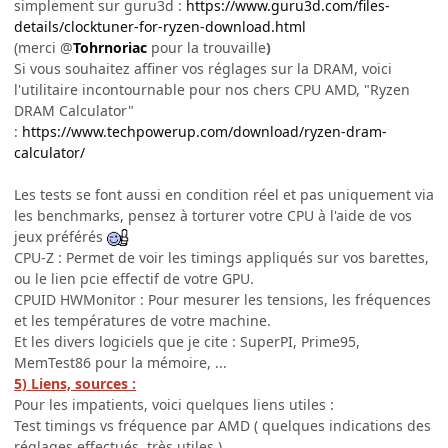
simplement sur guru3d :
https://www.guru3d.com/files-
details/clocktuner-for-ryzen-download.html
(merci
@
Tohrnoriac
pour la trouvaille
)
Si vous souhaitez affiner vos réglages sur la DRAM, voici
l'utilitaire incontournable pour nos chers CPU AMD, "Ryzen
DRAM Calculator"
:
https://www.techpowerup.com/download/ryzen-dram-
calculator/
Les tests se font aussi en condition réel et pas uniquement via
les benchmarks, pensez à torturer votre CPU à l'aide de vos
jeux préférés
CPU-Z : Permet de voir les timings appliqués sur vos barettes,
ou le lien pcie effectif de votre GPU.
CPUID HWMonitor : Pour mesurer les tensions, les fréquences
et les températures de votre machine.
Et les divers logiciels que je cite : SuperPI, Prime95,
MemTest86 pour la mémoire, ...
5) Liens, sources :
Pour les impatients, voici quelques liens utiles :
Test timings vs fréquence par AMD ( quelques indications des
réglages effectués, très utiles )