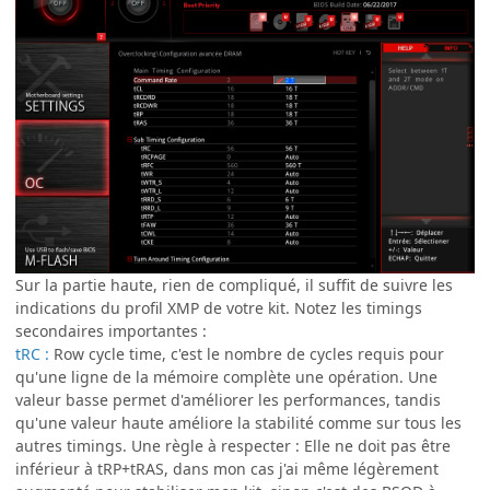
Sur la partie haute, rien de compliqué, il suffit de suivre les
indications du profil XMP de votre kit. Notez les timings
secondaires importantes :
tRC :
Row cycle time, c'est le nombre de cycles requis pour
qu'une ligne de la mémoire complète une opération. Une
valeur basse permet d'améliorer les performances, tandis
qu'une valeur haute améliore la stabilité comme sur tous les
autres timings. Une règle à respecter : Elle ne doit pas être
inférieur à tRP+tRAS, dans mon cas j'ai même légèrement