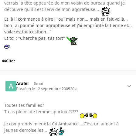
verrais la tête appeurée de mon voisin de bureau quand je
découvre qu'il s'est servi de mon aggrafeuse...
Et là il commence à dire : "oui mais non... mais en fait voilà...
bon j'ai paumé mon agrapheuse et j'ai emprûnté la tienne et...
voilacesttoutcestbon..."
Et toi : "Cherche pas, t'as tort"
Citer
Arafel
Banni
Posté(e)
le 12 septembre 2005
20 a
Toutes tes familles?
Tu as pleins de femmes partout?????
Je comprends mieux la C4 Ambiance... C'est un aimant à
jeunes demoiselles...