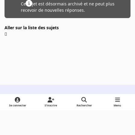
Ce sujet est désormais archivé et ne peut plus
recevoir de nouvelles réponses.
Aller sur la liste des sujets
Light Mode
Dark Mode
System Preference
Se connecter
S’inscrire
Rechercher
Menu
Langue
Cookies
Powered by
Invision Community