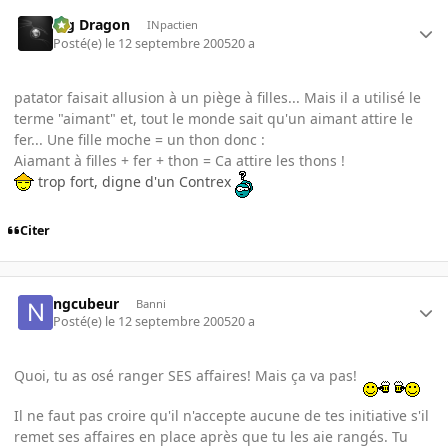
Big Dragon
INpactien
Posté(e)
le 12 septembre 2005
20 a
patator faisait allusion à un piège à filles... Mais il a utilisé le
terme "aimant" et, tout le monde sait qu'un aimant attire le
fer... Une fille moche = un thon donc :
Aiamant à filles + fer + thon = Ca attire les thons !
trop fort, digne d'un Contrex
Citer
ngcubeur
Banni
Posté(e)
le 12 septembre 2005
20 a
Quoi, tu as osé ranger SES affaires! Mais ça va pas!
Il ne faut pas croire qu'il n'accepte aucune de tes initiative s'il
remet ses affaires en place après que tu les aie rangés. Tu