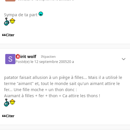
Sympa de ta part
Citer
Spirit wolf
INpactien
Posté(e)
le 12 septembre 2005
20 a
patator faisait allusion à un piège à filles... Mais il a utilisé le
terme "aimant" et, tout le monde sait qu'un aimant attire le
fer... Une fille moche = un thon donc :
Aiamant à filles + fer + thon = Ca attire les thons !
Citer