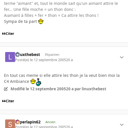
terme "aimant" et, tout le monde sait qu'un aimant attire le
fer... Une fille moche = un thon donc :
Aiamant à filles + fer + thon = Ca attire les thons !
Sympa de ta part
Citer
linuxthebest
INpactien
Posté(e)
le 12 septembre 2005
20 a
En tout cas meme si elle attire les thon je la veut bien moi la
C4 Ambiance
Modifié
le 12 septembre 2005
20 a
par linuxthebest
Citer
superlapin62
Ancien
Posté(e)
le 12 septembre 2005
20 a