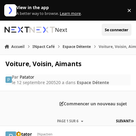
Aller au contenu
View in the app
×
Di
A better way to browse.
Learn more
.
Next
Se connecter
Accueil
INpact Café
Espace Détente
Voiture, Voisin, Ai
Voiture, Voisin, Aimants
Par
Patator
le 12 septembre 2005
20 a
dans
Espace Détente
Commencer un nouveau sujet
PAGE 1 SUR 6
SUIVANT
Patator
INpactien