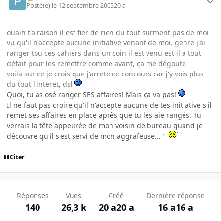
Posté(e)
le 12 septembre 2005
20 a
ouaih t'a raison il est fier de rien du tout surment pas de moi
vu qu'il n'accepte aucune initiative venant de moi. genre j'ai
ranger tou ces cahiers dans un coin il est venu est il a tout
défait pour les remettre comme avant, ça me dégoute
voila sur ce je crois que j'arrete ce concours car j'y vois plus
du tout l'interet, dsl
Quoi, tu as osé ranger SES affaires! Mais ça va pas!
Il ne faut pas croire qu'il n'accepte aucune de tes initiative s'il
remet ses affaires en place après que tu les aie rangés. Tu
verrais la tête appeurée de mon voisin de bureau quand je
découvre qu'il s'est servi de mon aggrafeuse...
Citer
Réponses
Vues
Créé
Dernière réponse
140
26,3 k
20 a
20 a
16 a
16 a