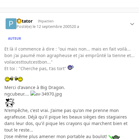
Patator
INpactien
Posté(e)
le 12 septembre 2005
20 a
AUTEUR
Et là il commence à dire : "oui mais non... mais en fait voilà...
bon j'ai paumé mon agrapheuse et j'ai emprûnté la tienne et...
voilacesttoutcestbon..."
Et toi : "Cherche pas, t'as tort"
Merci d'avance à Big Dragon.
ngcubeur....
N'empêche, c'est vrai. J'aime pas qu'on me prenne mon
agrafeuse. Déjà qu'il pique les beaux sièges des stagiaires
dans leur dos, qu'il pique les crayons qui marchent bien et
tout le reste...
J'ose même plus amener mon portable au boulot!