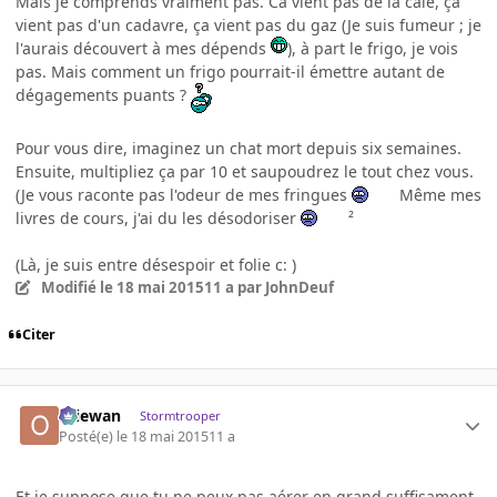
Mais je comprends vraiment pas. Ca vient pas de la cale, ça
vient pas d'un cadavre, ça vient pas du gaz (Je suis fumeur ; je
l'aurais découvert à mes dépends
), à part le frigo, je vois
pas. Mais comment un frigo pourrait-il émettre autant de
dégagements puants ?
Pour vous dire, imaginez un chat mort depuis six semaines.
Ensuite, multipliez ça par 10 et saupoudrez le tout chez vous.
(Je vous raconte pas l'odeur de mes fringues
Même mes
livres de cours, j'ai du les désodoriser
²
(Là, je suis entre désespoir et folie c: )
Modifié
le 18 mai 2015
11 a
par JohnDeuf
Citer
Oliewan
Stormtrooper
Posté(e)
le 18 mai 2015
11 a
Et je suppose que tu ne peux pas aérer en grand suffisament