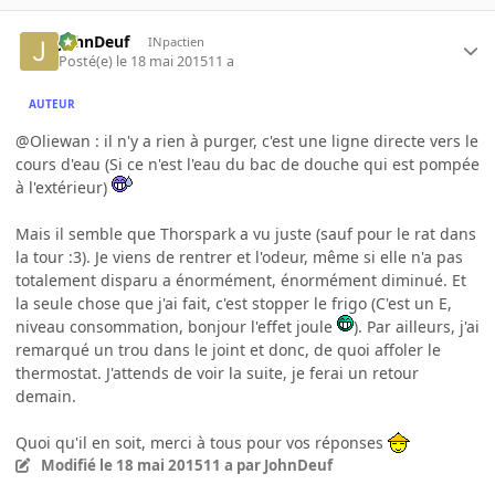
JohnDeuf
INpactien
Posté(e)
le 18 mai 2015
11 a
AUTEUR
@Oliewan : il n'y a rien à purger, c'est une ligne directe vers le
cours d'eau (Si ce n'est l'eau du bac de douche qui est pompée
à l'extérieur)
Mais il semble que Thorspark a vu juste (sauf pour le rat dans
la tour :3). Je viens de rentrer et l'odeur, même si elle n'a pas
totalement disparu a énormément, énormément diminué. Et
la seule chose que j'ai fait, c'est stopper le frigo (C'est un E,
niveau consommation, bonjour l'effet joule
). Par ailleurs, j'ai
remarqué un trou dans le joint et donc, de quoi affoler le
thermostat. J'attends de voir la suite, je ferai un retour
demain.
Quoi qu'il en soit, merci à tous pour vos réponses
Modifié
le 18 mai 2015
11 a
par JohnDeuf