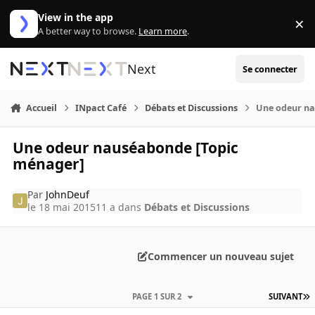
Aller au contenu
View in the app
×
Di
A better way to browse.
Learn more
.
Next
Se connecter
Accueil
INpact Café
Débats et Discussions
Une odeur na
Une odeur nauséabonde [Topic
ménager]
Par
JohnDeuf
le 18 mai 2015
11 a
dans
Débats et Discussions
Commencer un nouveau sujet
PAGE 1 SUR 2
SUIVANT