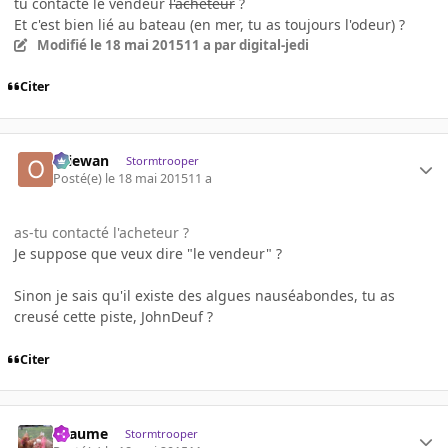
tu contacté le vendeur
l'acheteur
?
Et c'est bien lié au bateau (en mer, tu as toujours l'odeur) ?
Modifié
le 18 mai 2015
11 a
par digital-jedi
Citer
Oliewan
Stormtrooper
Posté(e)
le 18 mai 2015
11 a
as-tu contacté l'acheteur ?
Je suppose que veux dire "le vendeur" ?
Sinon je sais qu'il existe des algues nauséabondes, tu as
creusé cette piste, JohnDeuf ?
Citer
Lyaume
Stormtrooper