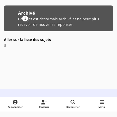
Archivé
Ce sujet est désormais archivé et ne peut plus
recevoir de nouvelles réponses.
Aller sur la liste des sujets
Light Mode
Dark Mode
System Preference
Se connecter
S’inscrire
Rechercher
Menu
Langue
Cookies