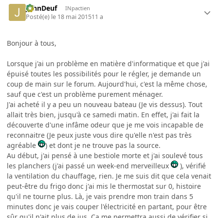
JohnDeuf
INpactien
Posté(e)
le 18 mai 2015
11 a
Bonjour à tous,
Lorsque j'ai un problème en matière d'informatique et que j'ai
épuisé toutes les possibilités pour le régler, je demande un
coup de main sur le forum. Aujourd'hui, c'est la même chose,
sauf que c'est un problème purement ménager.
J'ai acheté il y a peu un nouveau bateau (Je vis dessus). Tout
allait très bien, jusqu'à ce samedi matin. En effet, j'ai fait la
découverte d'une infâme odeur que je me vois incapable de
reconnaitre (Je peux juste vous dire qu'elle n'est pas très
agréable
) et dont je ne trouve pas la source.
Au début, j'ai pensé à une bestiole morte et j'ai soulevé tous
les planchers (j'ai passé un week-end merveilleux
), vérifié
la ventilation du chauffage, rien. Je me suis dit que cela venait
peut-être du frigo donc j'ai mis le thermostat sur 0, histoire
qu'il ne tourne plus. Là, je vais prendre mon train dans 5
minutes donc je vais couper l'électricité en partant, pour être
sûr qu'il n'ait plus de jus. Ca me permettra aussi de vérifier si