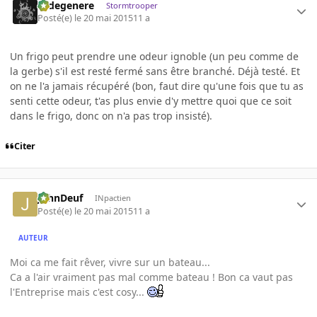
cadegenere
Stormtrooper
Posté(e)
le 20 mai 2015
11 a
Un frigo peut prendre une odeur ignoble (un peu comme de
la gerbe) s'il est resté fermé sans être branché. Déjà testé. Et
on ne l'a jamais récupéré (bon, faut dire qu'une fois que tu as
senti cette odeur, t'as plus envie d'y mettre quoi que ce soit
dans le frigo, donc on n'a pas trop insisté).
Citer
JohnDeuf
INpactien
Posté(e)
le 20 mai 2015
11 a
AUTEUR
Moi ca me fait rêver, vivre sur un bateau...
Ca a l'air vraiment pas mal comme bateau ! Bon ca vaut pas
l'Entreprise mais c'est cosy...