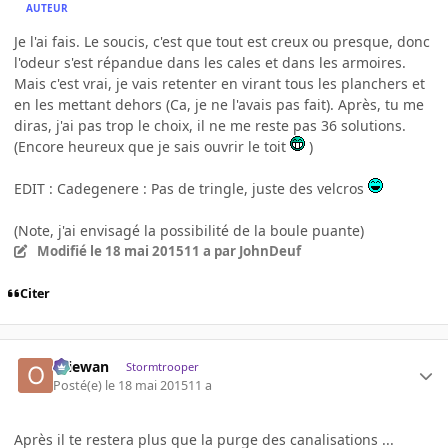
AUTEUR
Je l'ai fais. Le soucis, c'est que tout est creux ou presque, donc
l'odeur s'est répandue dans les cales et dans les armoires.
Mais c'est vrai, je vais retenter en virant tous les planchers et
en les mettant dehors (Ca, je ne l'avais pas fait). Après, tu me
diras, j'ai pas trop le choix, il ne me reste pas 36 solutions.
(Encore heureux que je sais ouvrir le toit
)
EDIT : Cadegenere : Pas de tringle, juste des velcros
(Note, j'ai envisagé la possibilité de la boule puante)
Modifié
le 18 mai 2015
11 a
par JohnDeuf
Citer
Oliewan
Stormtrooper
Posté(e)
le 18 mai 2015
11 a
Après il te restera plus que la purge des canalisations ...