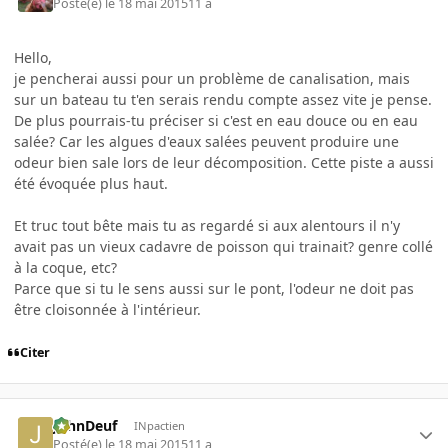
Posté(e)
le 18 mai 2015
11 a
Hello,
je pencherai aussi pour un problème de canalisation, mais
sur un bateau tu t'en serais rendu compte assez vite je pense.
De plus pourrais-tu préciser si c'est en eau douce ou en eau
salée? Car les algues d'eaux salées peuvent produire une
odeur bien sale lors de leur décomposition. Cette piste a aussi
été évoquée plus haut.
Et truc tout bête mais tu as regardé si aux alentours il n'y
avait pas un vieux cadavre de poisson qui trainait? genre collé
à la coque, etc?
Parce que si tu le sens aussi sur le pont, l'odeur ne doit pas
être cloisonnée à l'intérieur.
Citer
JohnDeuf
INpactien
Posté(e)
le 18 mai 2015
11 a