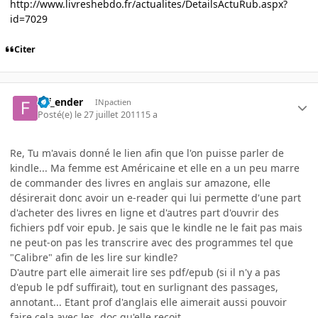
http://www.livreshebdo.fr/actualites/DetailsActuRub.aspx?
id=7029
Citer
f4f_ender
INpactien
Posté(e)
le 27 juillet 2011
15 a
Re, Tu m'avais donné le lien afin que l'on puisse parler de
kindle... Ma femme est Américaine et elle en a un peu marre
de commander des livres en anglais sur amazone, elle
désirerait donc avoir un e-reader qui lui permette d'une part
d'acheter des livres en ligne et d'autres part d'ouvrir des
fichiers pdf voir epub. Je sais que le kindle ne le fait pas mais
ne peut-on pas les transcrire avec des programmes tel que
"Calibre" afin de les lire sur kindle?
D'autre part elle aimerait lire ses pdf/epub (si il n'y a pas
d'epub le pdf suffirait), tout en surlignant des passages,
annotant... Etant prof d'anglais elle aimerait aussi pouvoir
faire cela avec les .doc qu'elle reçoit.