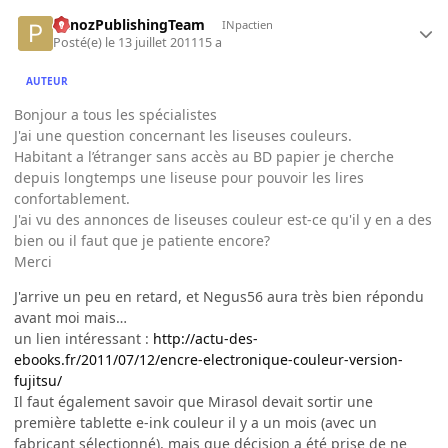
PanozPublishingTeam
INpactien
Posté(e)
le 13 juillet 2011
15 a
AUTEUR
Bonjour a tous les spécialistes
J'ai une question concernant les liseuses couleurs.
Habitant a l’étranger sans accès au BD papier je cherche
depuis longtemps une liseuse pour pouvoir les lires
confortablement.
J'ai vu des annonces de liseuses couleur est-ce qu'il y en a des
bien ou il faut que je patiente encore?
Merci
J'arrive un peu en retard, et Negus56 aura très bien répondu
avant moi mais…
un lien intéressant :
http://actu-des-
ebooks.fr/2011/07/12/encre-electronique-couleur-version-
fujitsu/
Il faut également savoir que Mirasol devait sortir une
première tablette e-ink couleur il y a un mois (avec un
fabricant sélectionné), mais que décision a été prise de ne