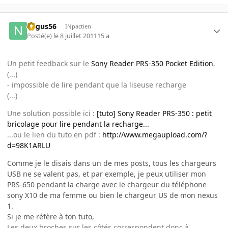
negus56
INpactien
Posté(e)
le 8 juillet 2011
15 a
Un petit feedback sur le
Sony Reader PRS-350 Pocket Edition
,
(...)
- impossible de lire pendant que la liseuse recharge
(...)
Une solution possible ici :
[tuto] Sony Reader PRS-350 : petit
bricolage pour lire pendant la recharge...
...ou le lien du tuto en pdf :
http://www.megaupload.com/?
d=98K1ARLU
Comme je le disais dans un de mes posts, tous les chargeurs
USB ne se valent pas, et par exemple, je peux utiliser mon
PRS-650 pendant la charge avec le chargeur du téléphone
sony X10 de ma femme ou bien le chargeur US de mon nexus
1.
Si je me réfère à ton tuto,
Les deux broches sur les côtés correspondent donc à