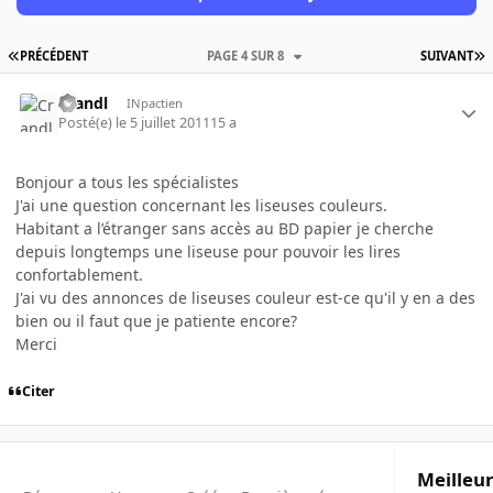
PRÉCÉDENT
PAGE 4 SUR 8
SUIVANT
Crandl
INpactien
Posté(e)
le 5 juillet 2011
15 a
Bonjour a tous les spécialistes
J'ai une question concernant les liseuses couleurs.
Habitant a l’étranger sans accès au BD papier je cherche
depuis longtemps une liseuse pour pouvoir les lires
confortablement.
J'ai vu des annonces de liseuses couleur est-ce qu'il y en a des
bien ou il faut que je patiente encore?
Merci
Citer
Meilleur