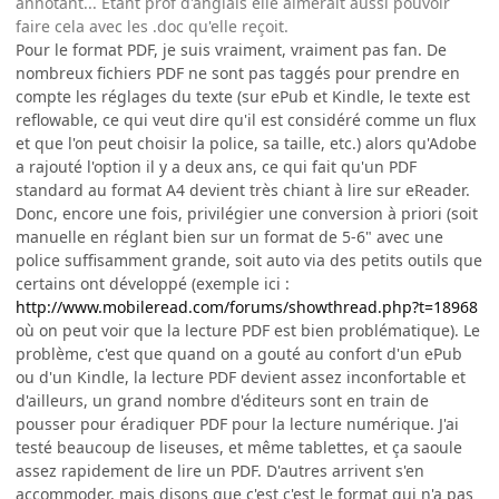
annotant... Etant prof d'anglais elle aimerait aussi pouvoir
faire cela avec les .doc qu'elle reçoit.
Pour le format PDF, je suis vraiment, vraiment pas fan. De
nombreux fichiers PDF ne sont pas taggés pour prendre en
compte les réglages du texte (sur ePub et Kindle, le texte est
reflowable, ce qui veut dire qu'il est considéré comme un flux
et que l'on peut choisir la police, sa taille, etc.) alors qu'Adobe
a rajouté l'option il y a deux ans, ce qui fait qu'un PDF
standard au format A4 devient très chiant à lire sur eReader.
Donc, encore une fois, privilégier une conversion à priori (soit
manuelle en réglant bien sur un format de 5-6" avec une
police suffisamment grande, soit auto via des petits outils que
certains ont développé (exemple ici :
http://www.mobileread.com/forums/showthread.php?t=18968
où on peut voir que la lecture PDF est bien problématique). Le
problème, c'est que quand on a gouté au confort d'un ePub
ou d'un Kindle, la lecture PDF devient assez inconfortable et
d'ailleurs, un grand nombre d'éditeurs sont en train de
pousser pour éradiquer PDF pour la lecture numérique. J'ai
testé beaucoup de liseuses, et même tablettes, et ça saoule
assez rapidement de lire un PDF. D'autres arrivent s'en
accommoder, mais disons que c'est c'est le format qui n'a pas