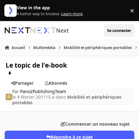
Aller au contenu
View in the app
×
Di
A better way to browse.
Learn more
.
Next
Se connecter
Accueil
Multimédia
Mobilité et périphériques portables
Le topic de l'e-book
Partager
Abonnés
Par
PanozPublishingTeam
le 4 février 2011
15 a
dans
Mobilité et périphériques
portables
Commencer un nouveau sujet
Répondre à ce sujet