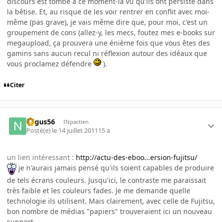
discours est tombé à ce moment-là vu qu'ils ont persisté dans
la bêtise. Et, au risque de les voir rentrer en conflit avec moi-
même (pas grave), je vais même dire que, pour moi, c'est un
groupement de cons (allez-y, les mecs, foutez mes e-books sur
megaupload, ça prouvera une énième fois que vous êtes des
gamins sans aucun recul ni réflexion autour des idéaux que
vous proclamez défendre
).
Citer
negus56
INpactien
Posté(e)
le 14 juillet 2011
15 a
un lien intéressant :
http://actu-des-eboo...ersion-fujitsu/
je n'aurais jamais pensé qu'ils soient capables de produire
de tels écrans couleurs. Jusqu'ici, le contraste me paraissait
très faible et les couleurs fades. Je me demande quelle
technologie ils utilisent. Mais clairement, avec celle de Fujitsu,
bon nombre de médias "papiers" trouveraient ici un nouveau
support.