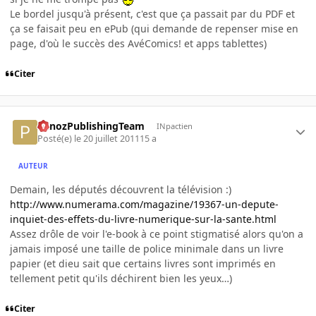
Le bordel jusqu'à présent, c'est que ça passait par du PDF et
ça se faisait peu en ePub (qui demande de repenser mise en
page, d'où le succès des AvéComics! et apps tablettes)
Citer
PanozPublishingTeam
INpactien
Posté(e)
le 20 juillet 2011
15 a
AUTEUR
Demain, les députés découvrent la télévision :)
http://www.numerama.com/magazine/19367-un-depute-
inquiet-des-effets-du-livre-numerique-sur-la-sante.html
Assez drôle de voir l'e-book à ce point stigmatisé alors qu'on a
jamais imposé une taille de police minimale dans un livre
papier (et dieu sait que certains livres sont imprimés en
tellement petit qu'ils déchirent bien les yeux…)
Citer