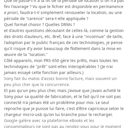
Que se passe-t-il à la fin de la période de location si on n'a pas
fini l'ouvrage ? Vu que le fichier est disponible en permanence
a priori
, faudra-t-il simplement renouveler la location, ou une
période de "carence" sera-t-elle appliquée ?
Quel format choisir ? Quelles DRMs ?
et d'autres questions découlant de celles-là, comme la gestion
des droits d'auteurs, etc. Bref, face à une "inconnue" de taille,
l'adoption par le public français de ces technologies, je pense
qu'il risque d'y avoir beaucoup de flottement dans la mise en
œuvre de la "location."
Côté appareils, mon PRS-650 gère les prêts, mais toutes les
technologies de "prêt" sont-elles interopérables ? (Je n'ai
jamais essayé cette fonction par ailleurs.)
Sony fait du matos d'assez bonne facture, mais souvent un
peu plus cher que la concurrence.
Et pas qu'un peu plus cher, mais j'avoue que j'avais acheté le
Sony pour sa qualité de fabrication, et le fait qu'il ne soit pas
connecté n'a jamais été un problème pour moi. Le seul
reproche que je puisse lui faire, c'est d'être capricieux selon le
chargeur micro-usb qu'on lui branche pour le recharger.
Google galère avec sa plateforme eBooks et les
consommateurs ne sont pas au rendez-vous pour le moment