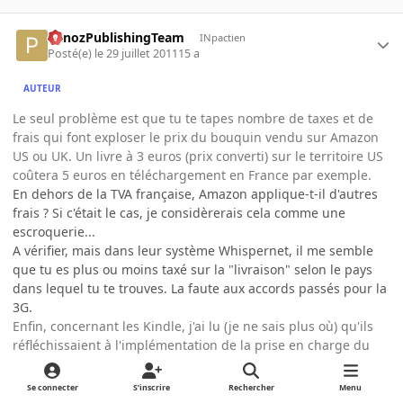
PanozPublishingTeam
INpactien
Posté(e)
le 29 juillet 2011
15 a
AUTEUR
Le seul problème est que tu te tapes nombre de taxes et de
frais qui font exploser le prix du bouquin vendu sur Amazon
US ou UK. Un livre à 3 euros (prix converti) sur le territoire US
coûtera 5 euros en téléchargement en France par exemple.
En dehors de la TVA française, Amazon applique-t-il d'autres
frais ? Si c'était le cas, je considèrerais cela comme une
escroquerie...
A vérifier, mais dans leur système Whispernet, il me semble
que tu es plus ou moins taxé sur la "livraison" selon le pays
dans lequel tu te trouves. La faute aux accords passés pour la
3G.
Enfin, concernant les Kindle, j'ai lu (je ne sais plus où) qu'ils
réfléchissaient à l'implémentation de la prise en charge du
format ePub. À suivre !
Il est vrai. En fait, il n'y a aucune source réellement crédible et
Se connecter
S’inscrire
Rechercher
Menu
la rumeur a fait son apparition en même temps que les