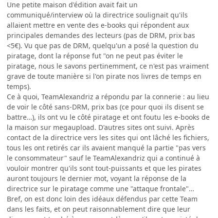
Une petite maison d'édition avait fait un
communiqué/interview où la directrice soulignait qu'ils
allaient mettre en vente des e-books qui répondent aux
principales demandes des lecteurs (pas de DRM, prix bas
<5€). Vu que pas de DRM, quelqu'un a posé la question du
piratage, dont la réponse fut "on ne peut pas éviter le
piratage, nous le savons pertinemment, ce n'est pas vraiment
grave de toute manière si l'on pirate nos livres de temps en
temps).
Ce à quoi, TeamAlexandriz a répondu par la connerie : au lieu
de voir le côté sans-DRM, prix bas (ce pour quoi ils disent se
battre…), ils ont vu le côté piratage et ont foutu les e-books de
la maison sur megaupload. D'autres sites ont suivi. Après
contact de la directrice vers les sites qui ont lâché les fichiers,
tous les ont retirés car ils avaient manqué la partie "pas vers
le consommateur" sauf le TeamAlexandriz qui a continué à
vouloir montrer qu'ils sont tout-puissants et que les pirates
auront toujours le dernier mot, voyant la réponse de la
directrice sur le piratage comme une "attaque frontale"…
Bref, on est donc loin des idéaux défendus par cette Team
dans les faits, et on peut raisonnablement dire que leur