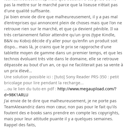
pas la mettre sur le marché parce que la liseuse n'était pas
d'une qualité suffisante.
J'ai bien envie de dire que malheureusement, il y a pas mal
d'entreprises qui annoncent plein de choses mais que l'on ne
retrouve rien sur le marché, et que ça devient pénible. Il va
très certainement falloir attendre qu'un gros (type Kindle,
B&N ou Kobo) décide d'y aller pour qu'enfin un produit soit
dispo… mais là, je crains que le prix se rapproche d'une
tablette moyen de gamme dans un premier temps, et que les
technos évoluant très vite dans le domaine, elle se retrouve
dépassée au bout d'un an, ce qui ne faciliterait pas sa vente à
un prix élevé…
Une solution possible ici : [tuto] Sony Reader PRS-350 : petit
bricolage pour lire pendant la recharge...
...ou le lien du tuto en pdf :
http://www.megaupload.com/?
d=98K1ARLU
J'ai envie de te dire que malheureusement, je ne porte pas
TeamAlexandriz dans mon cœur, non pas pour le fait qu'ils
foutent des e-books sans prendre en compte les copyrights,
mais pour leur attitude puante il y a quelques semaines.
Rappel des faits,