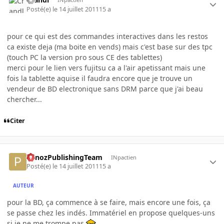
Posté(e)
le 14 juillet 2011
15 a
pour ce qui est des commandes interactives dans les restos
ca existe deja (ma boite en vends) mais c'est base sur des tpc
(touch PC la version pro sous CE des tablettes)
merci pour le lien vers fujitsu ca a l'air apetissant mais une
fois la tablette aquise il faudra encore que je trouve un
vendeur de BD electronique sans DRM parce que j'ai beau
chercher...
Citer
PanozPublishingTeam
INpactien
Posté(e)
le 14 juillet 2011
15 a
AUTEUR
pour la BD, ça commence à se faire, mais encore une fois, ça
se passe chez les indés. Immatériel en propose quelques-uns
si je ne me trompe pas