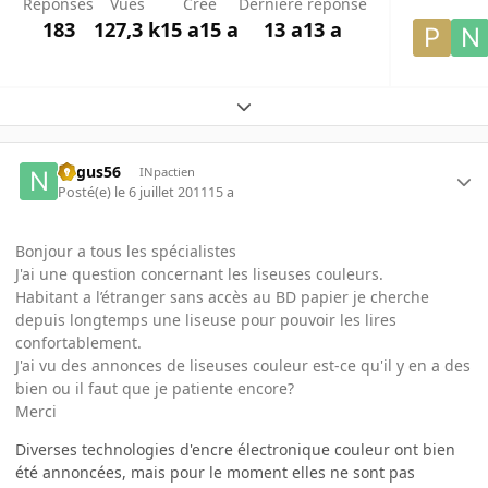
Réponses
Vues
Créé
Dernière réponse
183
127,3 k
15 a
15 a
13 a
13 a
Expand topic overview
negus56
INpactien
Posté(e)
le 6 juillet 2011
15 a
Bonjour a tous les spécialistes
J'ai une question concernant les liseuses couleurs.
Habitant a l’étranger sans accès au BD papier je cherche
depuis longtemps une liseuse pour pouvoir les lires
confortablement.
J'ai vu des annonces de liseuses couleur est-ce qu'il y en a des
bien ou il faut que je patiente encore?
Merci
Diverses technologies d'encre électronique couleur ont bien
été annoncées, mais pour le moment elles ne sont pas