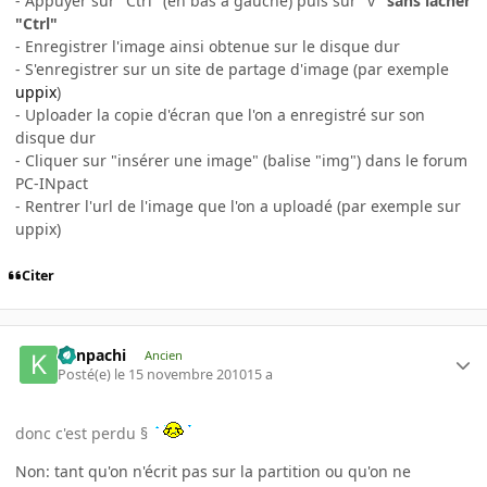
- Appuyer sur "Ctrl" (en bas à gauche) puis sur "v"
sans lâcher
"Ctrl"
- Enregistrer l'image ainsi obtenue sur le disque dur
- S'enregistrer sur un site de partage d'image (par exemple
uppix
)
- Uploader la copie d'écran que l'on a enregistré sur son
disque dur
- Cliquer sur "insérer une image" (balise "img") dans le forum
PC-INpact
- Rentrer l'url de l'image que l'on a uploadé (par exemple sur
uppix)
Citer
Kenpachi
Ancien
Posté(e)
le 15 novembre 2010
15 a
donc c'est perdu §
Non: tant qu'on n'écrit pas sur la partition ou qu'on ne