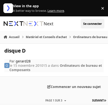
Aller au contenu
View in the app
×
Di
A better way to browse.
Learn more
.
Next
Se connecter
Accueil
Matériel et Conseils d'achat
Ordinateurs de bureau
disque D
Par
gerard28
le 15 novembre 2010
15 a
dans
Ordinateurs de bureau et
Composants
Commencer un nouveau sujet
PAGE 1 SUR 3
SUIVANT