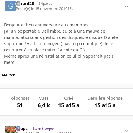
gerard28
INpactien
Posté(e)
le 15 novembre 2010
15 a
Bonjour et bon anniversaire aux membres
J'ai un pc portable Dell mb65,suite à une mauvaise
manipulation,dans gestion des disques,le disque D a ete
supprimé ! y a t'il un moyen ( pas trop complqué) de le
restaurer à sa place initial ( a cote du C )
Même aprés une réinstallation celui-ci n'apparait pas !
merci
Citer
Réponses
Vues
Créé
Dernière réponse
51
6,4 k
15 a
15 a
15 a
15 a
chaps
Stormtrooper