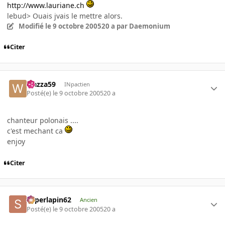
http://www.lauriane.ch
lebud> Ouais jvais le mettre alors.
Modifié
le 9 octobre 2005
20 a
par Daemonium
Citer
wazza59
INpactien
Posté(e)
le 9 octobre 2005
20 a
chanteur polonais ....
c'est mechant ca
enjoy
Citer
superlapin62
Ancien
Posté(e)
le 9 octobre 2005
20 a