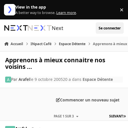
Aller au contenu
View in the app
×
Di
A better way to browse.
Learn more
.
Next
Se connecter
Accueil
INpact Café
Espace Détente
Apprenons à mieux c
Apprenons à mieux connaitre nos
voisins ...
Par
Arafel
le 9 octobre 2005
20 a
dans
Espace Détente
Commencer un nouveau sujet
PAGE 1 SUR 3
SUIVANT