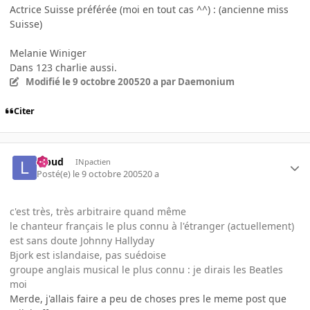
Actrice Suisse préférée (moi en tout cas ^^) : (ancienne miss
Suisse)
Melanie Winiger
Dans 123 charlie aussi.
Modifié
le 9 octobre 2005
20 a
par Daemonium
Citer
lebud
INpactien
Posté(e)
le 9 octobre 2005
20 a
c'est très, très arbitraire quand même
le chanteur français le plus connu à l'étranger (actuellement)
est sans doute Johnny Hallyday
Bjork est islandaise, pas suédoise
groupe anglais musical le plus connu : je dirais les Beatles
moi
Merde, j'allais faire a peu de choses pres le meme post que