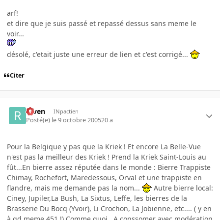
arf!
et dire que je suis passé et repassé dessus sans meme le
voir...
désolé, c'etait juste une erreur de lien et c'est corrigé...
Citer
raven
INpactien
Posté(e)
le 9 octobre 2005
20 a
Pour la Belgique y pas que la Kriek ! Et encore La Belle-Vue
n'est pas la meilleur des Kriek ! Prend la Kriek Saint-Louis au
fût...En bierre assez réputée dans le monde : Bierre Trappiste
Chimay, Rochefort, Maredessous, Orval et une trappiste en
flandre, mais me demande pas la nom...
Autre bierre local:
Ciney, Jupiler,La Bush, La Sixtus, Leffe, les bierres de la
Brasserie Du Bocq (Yvoir), Li Crochon, La Jobienne, etc.... ( y en
à qd meme 451 !) Comme quoi...A conssomer avec modération