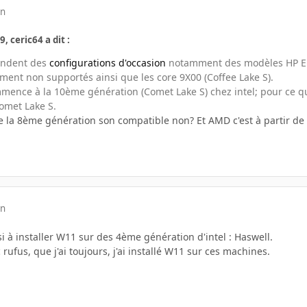
in
, ceric64 a dit :
endent des
configurations d'occasion
notamment des modèles HP Elit
ment non supportés ainsi que les core 9X00 (Coffee Lake S).
ence à la 10ème génération (Comet Lake S) chez intel; pour ce qui 
omet Lake S.
de la 8ème génération son compatible non? Et AMD c'est à partir de
in
 à installer W11 sur des 4ème génération d'intel : Haswell.
 rufus, que j'ai toujours, j'ai installé W11 sur ces machines.