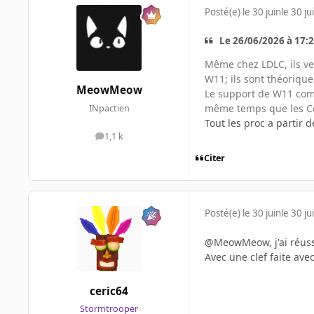
Posté(e)
le 30 juin
le 30 ju
Le 26/06/2026 à 17:29
Même chez LDLC, ils v
W11; ils sont théorique
MeowMeow
Le support de W11 comm
même temps que les C
INpactien
Tout les proc a partir 
1,1 k
messages
Citer
Posté(e)
le 30 juin
le 30 ju
@MeowMeow, j'ai réussi
Avec une clef faite avec
ceric64
Stormtrooper