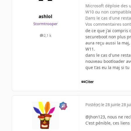
Microsoft déploie des u
W10 ou non compatible
ashlol
Dans le cas d'une resta
Vos commentaires sont
Stormtrooper
de ce que j'ai compris 
2,1 k
secureboot non plus pro
messages
aura reçu aussi la maj,
W11.
dans le cas d'une resta
nouveau bootloader ave
que t'as eu la maj si t
Citer
Posté(e)
le 28 juin
le 28 ju
@Jhon123, nous ne reche
C'est pénible, ces liens