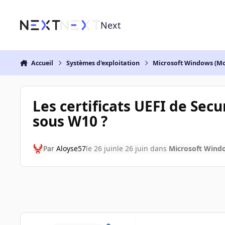
Aller au contenu
Next
Accueil
Systèmes d'exploitation
Microsoft Windows (Mo
Les certificats UEFI de Sec
sous W10 ?
Par
Aloyse57
le 26 juin
le 26 juin
dans
Microsoft Wind