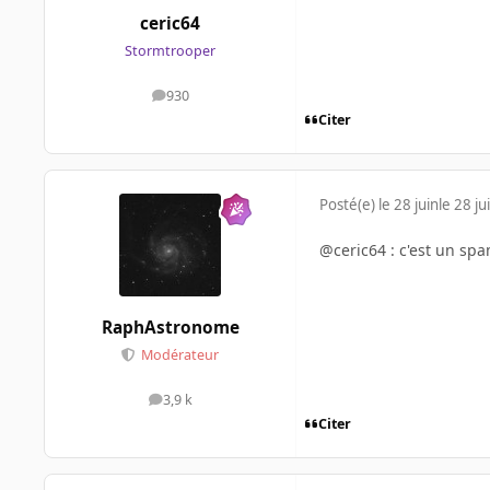
ceric64
Stormtrooper
930
messages
Citer
Posté(e)
le 28 juin
le 28 ju
@ceric64 : c'est un spam
RaphAstronome
Modérateur
3,9 k
messages
Citer