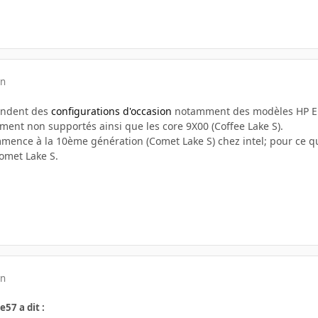
in
endent des
configurations d'occasion
notamment des modèles HP Elit
ment non supportés ainsi que les core 9X00 (Coffee Lake S).
ence à la 10ème génération (Comet Lake S) chez intel; pour ce qui 
omet Lake S.
in
e57 a dit :