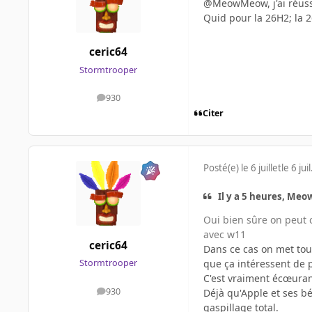
@MeowMeow, j'ai réussi
Quid pour la 26H2; la 
ceric64
Stormtrooper
930
messages
Citer
Posté(e)
le 6 juillet
le 6 juil
Il y a 5 heures, Meo
Oui bien sûre on peut c
avec w11
ceric64
Dans ce cas on met tou
que ça intéressent de p
Stormtrooper
C'est vraiment écœuran
930
Déjà qu'Apple et ses bé
messages
gaspillage total.