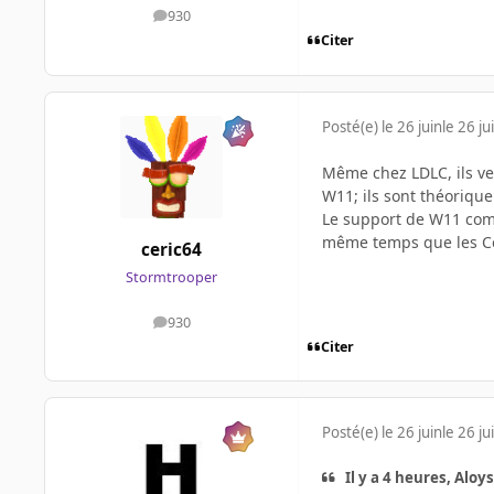
930
messages
Citer
Posté(e)
le 26 juin
le 26 ju
Même chez LDLC, ils v
W11; ils sont théorique
Le support de W11 comm
même temps que les C
ceric64
Stormtrooper
930
messages
Citer
Posté(e)
le 26 juin
le 26 ju
Il y a 4 heures, Aloys