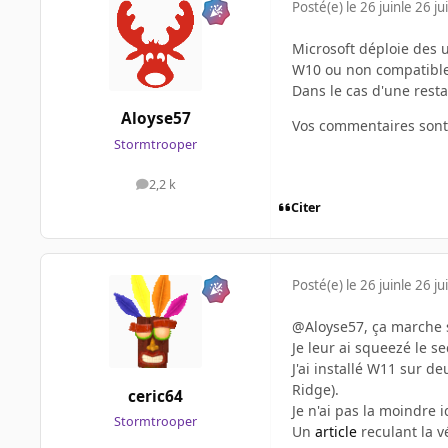
Posté(e)
le 26 juin
le 26 ju
Microsoft déploie des u
W10 ou non compatible
Dans le cas d'une resta
Aloyse57
Vos commentaires sont
Stormtrooper
2,2 k
messages
Citer
Posté(e)
le 26 juin
le 26 ju
@Aloyse57, ça marche s
Je leur ai squeezé le se
J'ai installé W11 sur d
Ridge).
ceric64
Je n'ai pas la moindre 
Stormtrooper
Un
article
reculant la v