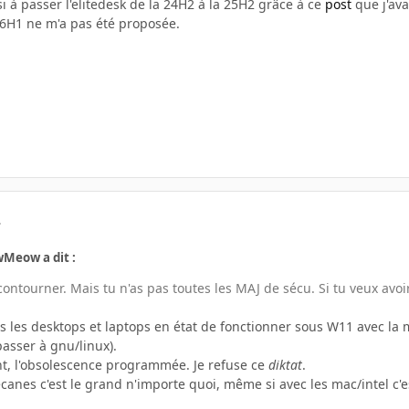
 à passer l'elitedesk de la 24H2 à la 25H2 grâce à ce
post
que j'avai
26H1 ne m'a pas été proposée.
.
wMeow a dit :
ontourner. Mais tu n'as pas toutes les MAJ de sécu. Si tu veux avoi
s les desktops et laptops en état de fonctionner sous W11 avec la 
asser à gnu/linux).
t, l'obsolescence programmée. Je refuse ce
diktat
.
canes c'est le grand n'importe quoi, même si avec les mac/intel c'es