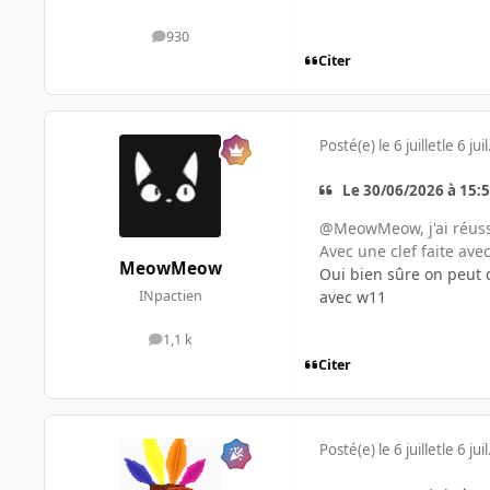
930
messages
Citer
Posté(e)
le 6 juillet
le 6 juil
Le 30/06/2026 à 15:51
@MeowMeow, j'ai réussi
Avec une clef faite avec
MeowMeow
Oui bien sûre on peut c
avec w11
INpactien
1,1 k
messages
Citer
Posté(e)
le 6 juillet
le 6 juil