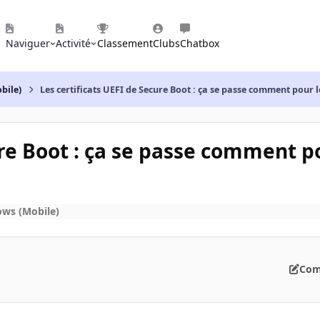
Naviguer
Activité
Classement
Clubs
Chatbox
bile)
Les certificats UEFI de Secure Boot : ça se passe comment pour l
ure Boot : ça se passe comment po
ows (Mobile)
Com