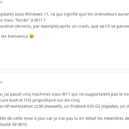
in
pdates sous Windows 11, ce qui signifie que les ordinateurs auront
s mais "forcés" à W11 ?
uration (Acronis, par exemple) après un crash, que va-t'il se passer 
 les bienvenus
😉
in
i j'ai passé cinq machines sous W11 qui ne supportaient pas le 
cure boot et l'OS propriétaire sur les cinq.
eux HP workstation z230 (Haswell), un ProBook 650 G2 (skylake), un 
idée de cette mise à jour car je n'ai pas lu en détail les méandres d
étusté de W10.