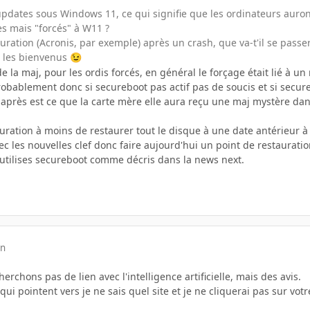
pdates sous Windows 11, ce qui signifie que les ordinateurs auront
s mais "forcés" à W11 ?
uration (Acronis, par exemple) après un crash, que va-t'il se passer 
 les bienvenus
😉
de la maj, pour les ordis forcés, en général le forçage était lié à
bablement donc si secureboot pas actif pas de soucis et si secureb
 après est ce que la carte mère elle aura reçu une maj mystère dan
uration à moins de restaurer tout le disque à une date antérieur à
c les nouvelles clef donc faire aujourd'hui un point de restauratio
u utilises secureboot comme décris dans la news next.
in
rchons pas de lien avec l'intelligence artificielle, mais des avis.
 qui pointent vers je ne sais quel site et je ne cliquerai pas sur votr