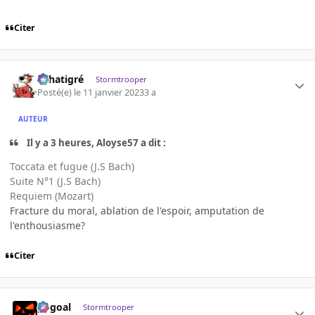
Citer
r.chatigré
Stormtrooper
Posté(e)
le 11 janvier 2023
3 a
AUTEUR
Il y a 3 heures, Aloyse57 a dit :
Toccata et fugue (J.S Bach)
Suite N°1 (J.S Bach)
Requiem (Mozart)
Fracture du moral, ablation de l'espoir, amputation de
l'enthousiasme?
Citer
gogoal
Stormtrooper