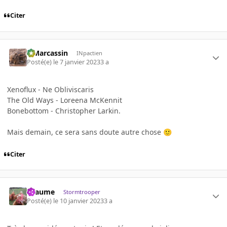
Citer
ElMarcassin
INpactien
Posté(e)
le 7 janvier 2023
3 a
Xenoflux - Ne Obliviscaris
The Old Ways - Loreena McKennit
Bonebottom - Christopher Larkin.
Mais demain, ce sera sans doute autre chose
🙂
Citer
Lyaume
Stormtrooper
Posté(e)
le 10 janvier 2023
3 a