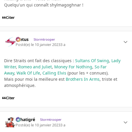
Quelqu'un qui connaît shylmagoghnar !
Citer
foetus
Stormtrooper
Posté(e)
le 10 janvier 2023
3 a
Dire Straits ont fait des classiques :
Sultans Of Swing
,
Lady
Writer
,
Romeo and Juliet
,
Money For Nothing
,
So Far
Away
,
Walk Of Life
,
Calling Elvis
(pour les + connues).
Mais pour moi la meilleure est
Brothers In Arms
, triste et
atmosphérique.
Citer
r.chatigré
Stormtrooper
Posté(e)
le 10 janvier 2023
3 a