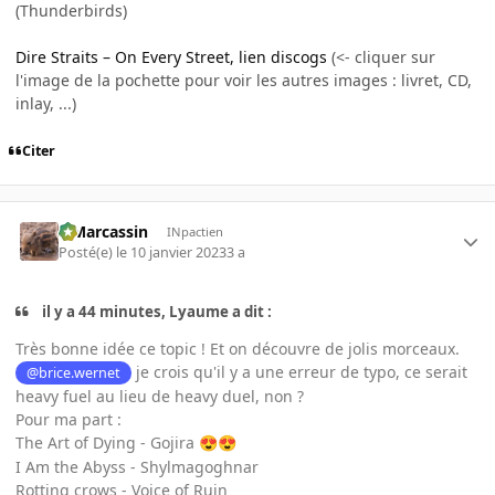
(Thunderbirds)
Dire Straits – On Every Street, lien discogs
(<- cliquer sur
l'image de la pochette pour voir les autres images : livret, CD,
inlay, ...)
Citer
ElMarcassin
INpactien
Posté(e)
le 10 janvier 2023
3 a
il y a 44 minutes, Lyaume a dit :
Très bonne idée ce topic ! Et on découvre de jolis morceaux.
je crois qu'il y a une erreur de typo, ce serait
@brice.wernet
heavy fuel au lieu de heavy duel, non ?
Pour ma part
:
The Art of Dying - Gojira
😍
😍
I Am the Abyss - Shylmagoghnar
Rotting crows - Voice of Ruin