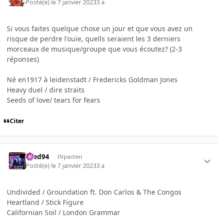
Posté(e)
le 7 janvier 2023
3 a
Si vous faites quelque chose un jour et que vous avez un
risque de perdre l'ouïe, quells seraient les 3 derniers
morceaux de musique/groupe que vous écoutez? (2-3
réponses)
Né en1917 à leidenstadt / Fredericks Goldman Jones
Heavy duel / dire straits
Seeds of love/ tears for fears
Citer
bred94
INpactien
Posté(e)
le 7 janvier 2023
3 a
Undivided / Groundation ft. Don Carlos & The Congos
Heartland / Stick Figure
Californian Soil / London Grammar