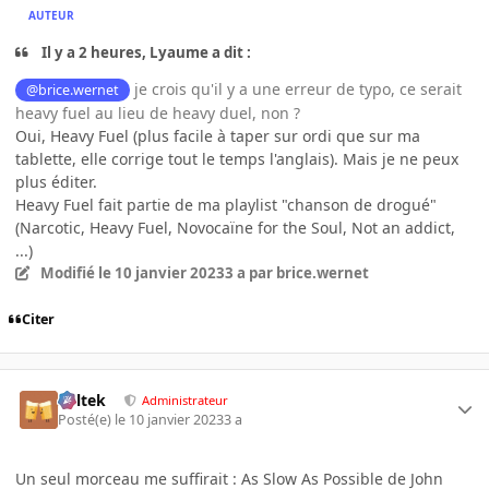
AUTEUR
Il y a 2 heures, Lyaume a dit :
je crois qu'il y a une erreur de typo, ce serait
@brice.wernet
heavy fuel au lieu de heavy duel, non ?
Oui, Heavy Fuel (plus facile à taper sur ordi que sur ma
tablette, elle corrige tout le temps l'anglais). Mais je ne peux
plus éditer.
Heavy Fuel fait partie de ma playlist "chanson de drogué"
(Narcotic, Heavy Fuel, Novocaïne for the Soul, Not an addict,
...)
Modifié
le 10 janvier 2023
3 a
par brice.wernet
Citer
Soltek
Administrateur
Posté(e)
le 10 janvier 2023
3 a
Un seul morceau me suffirait
:
As Slow As Possible de John