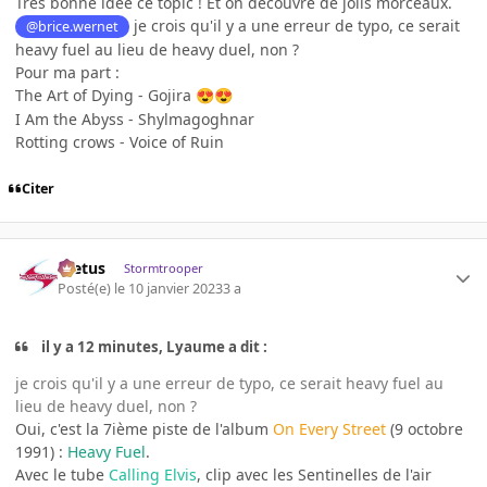
Très bonne idée ce topic ! Et on découvre de jolis morceaux.
je crois qu'il y a une erreur de typo, ce serait
@brice.wernet
heavy fuel au lieu de heavy duel, non ?
Pour ma part
:
The Art of Dying - Gojira
😍
😍
I Am the Abyss - Shylmagoghnar
Rotting crows - Voice of Ruin
Citer
foetus
Stormtrooper
Posté(e)
le 10 janvier 2023
3 a
il y a 12 minutes, Lyaume a dit :
je crois qu'il y a une erreur de typo, ce serait heavy fuel au
lieu de heavy duel, non ?
Oui, c'est la 7ième piste de l'album
On Every Street
(9 octobre
1991)
:
Heavy Fuel
.
Avec le tube
Calling Elvis
, clip avec les Sentinelles de l'air