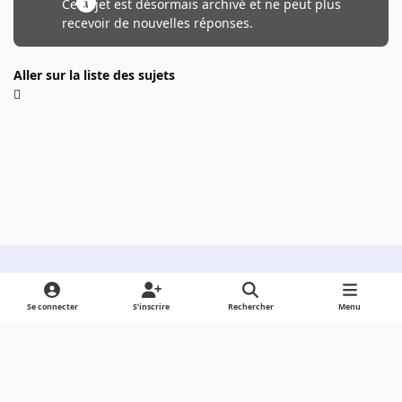
Ce sujet est désormais archivé et ne peut plus
recevoir de nouvelles réponses.
Aller sur la liste des sujets
Light Mode
Dark Mode
System Preference
Se connecter
S’inscrire
Rechercher
Menu
Langue
Cookies
Powered by
Invision Community