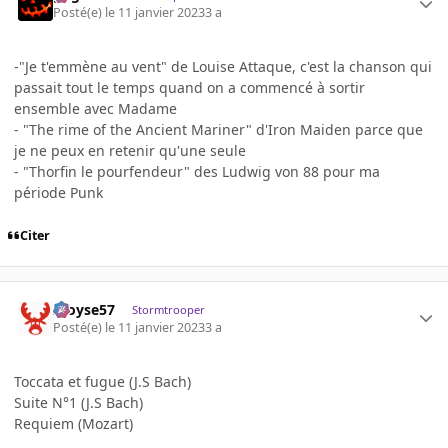
Posté(e)
le 11 janvier 2023
3 a
-"Je t'emmène au vent" de Louise Attaque, c'est la chanson qui
passait tout le temps quand on a commencé à sortir
ensemble avec Madame
- "The rime of the Ancient Mariner" d'Iron Maiden parce que
je ne peux en retenir qu'une seule
- "Thorfin le pourfendeur" des Ludwig von 88 pour ma
période Punk
Citer
Aloyse57
Stormtrooper
Posté(e)
le 11 janvier 2023
3 a
Toccata et fugue (J.S Bach)
Suite N°1 (J.S Bach)
Requiem (Mozart)