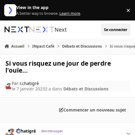
Aller au contenu
View in the app
×
Di
A better way to browse.
Learn more
.
Next
Se connecter
Accueil
INpact Café
Débats et Discussions
Si vous risque
Si vous risquez une jour de perdre
l'ouïe...
Par
r.chatigré
le 7 janvier 2023
3 a
dans
Débats et Discussions
Commencer un nouveau sujet
r.chatigré
Stormtrooper