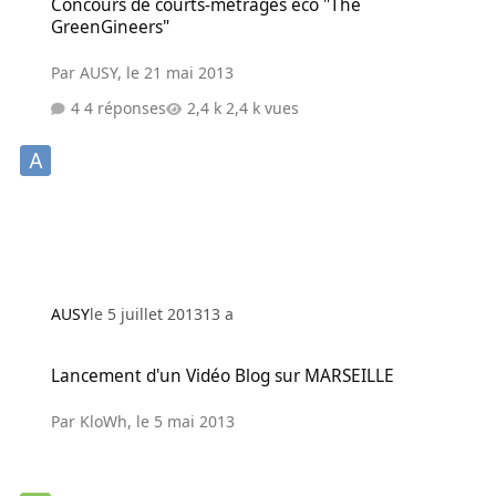
Concours de courts-métrages éco "The
GreenGineers"
Par
AUSY
,
le 21 mai 2013
4 réponses
2,4 k vues
AUSY
le 5 juillet 2013
13 a
Lancement d'un Vidéo Blog sur MARSEILLE
Lancement d'un Vidéo Blog sur MARSEILLE
Par
KloWh
,
le 5 mai 2013