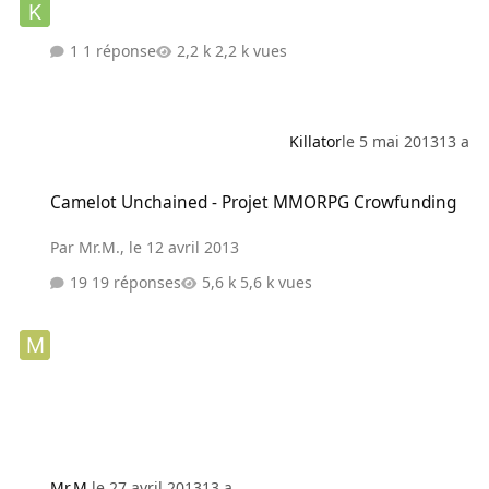
1 réponse
2,2 k vues
Killator
le 5 mai 2013
13 a
Camelot Unchained - Projet MMORPG Crowfunding
Camelot Unchained - Projet MMORPG Crowfunding
Par
Mr.M.
,
le 12 avril 2013
19 réponses
5,6 k vues
Mr.M.
le 27 avril 2013
13 a