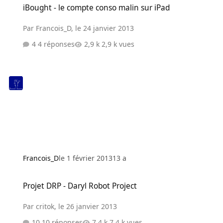
iBought - le compte conso malin sur iPad
Par
Francois_D
,
le 24 janvier 2013
4 réponses
2,9 k vues
Francois_D
le 1 février 2013
13 a
Projet DRP - Daryl Robot Project
Projet DRP - Daryl Robot Project
Par
critok
,
le 26 janvier 2013
10 réponses
7,4 k vues