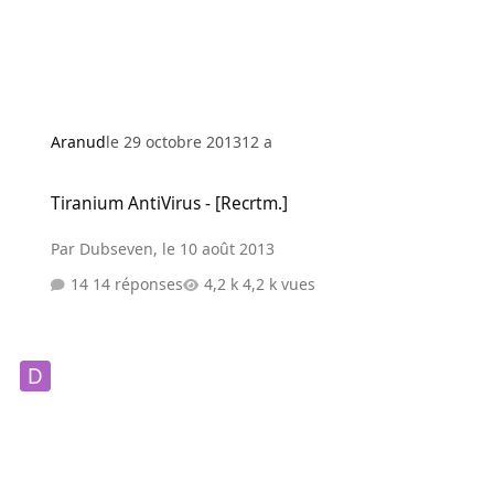
Aranud
le 29 octobre 2013
12 a
Tiranium AntiVirus - [Recrtm.]
Tiranium AntiVirus - [Recrtm.]
Par
Dubseven
,
le 10 août 2013
14 réponses
4,2 k vues