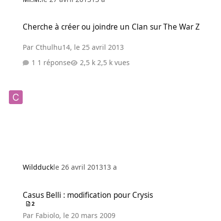
Cherche à créer ou joindre un Clan sur The War Z
Cherche à créer ou joindre un Clan sur The War Z
Par
Cthulhu14
,
le 25 avril 2013
1 réponse
2,5 k vues
Wildduck
le 26 avril 2013
13 a
Casus Belli : modification pour Crysis
Casus Belli : modification pour Crysis
2
Par
Fabiolo
,
le 20 mars 2009