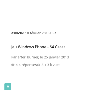
ashlol
le 18 février 2013
13 a
Jeu Windows Phone - 64 Cases
Jeu Windows Phone - 64 Cases
Par
after_burner
,
le 25 janvier 2013
4 réponses
3 k vues