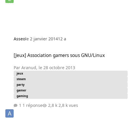
Asseo
le 2 janvier 2014
12 a
[Jeux] Association gamers sous GNU/Linux
[Jeux] Association gamers sous GNU/Linux
Par
Aranud
,
le 28 octobre 2013
jeux
steam
party
gamer
gaming
1 réponse
2,8 k vues