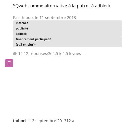
SQweb comme alternative à la pub et à adblock
SQweb comme alternative à la pub et à adblock
Par
thiboo
,
le 11 septembre 2013
internet
publicité
adblock
financement participatif
(et 3 en plus)
12 réponses
4,5 k vues
thiboo
le 12 septembre 2013
12 a