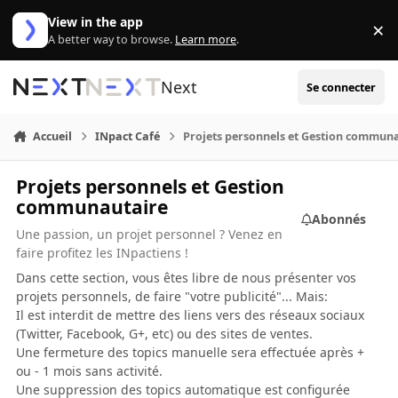
Aller au contenu
View in the app
×
Di
A better way to browse.
Learn more
.
Next
Se connecter
Accueil
INpact Café
Projets personnels et Gestion commun
Projets personnels et Gestion
communautaire
Abonnés
Une passion, un projet personnel ? Venez en
faire profitez les INpactiens !
Dans cette section, vous êtes libre de nous présenter vos
projets personnels, de faire "votre publicité"... Mais:
Il est interdit de mettre des liens vers des réseaux sociaux
(Twitter, Facebook, G+, etc) ou des sites de ventes.
Une fermeture des topics manuelle sera effectuée après +
ou - 1 mois sans activité.
Une suppression des topics automatique est configurée