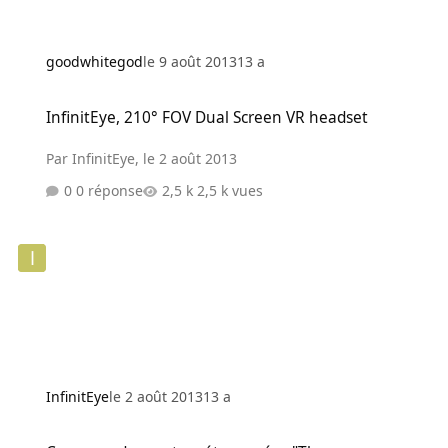
goodwhitegod
le 9 août 2013
13 a
InfinitEye, 210° FOV Dual Screen VR headset
InfinitEye, 210° FOV Dual Screen VR headset
Par
InfinitEye
,
le 2 août 2013
0 réponse
2,5 k vues
InfinitEye
le 2 août 2013
13 a
Concours de courts-métrages éco "The GreenGineers"