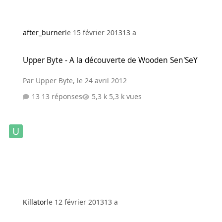
after_burner
le 15 février 2013
13 a
Upper Byte - A la découverte de Wooden Sen'SeY
Upper Byte - A la découverte de Wooden Sen'SeY
Par
Upper Byte
,
le 24 avril 2012
13 réponses
5,3 k vues
Killator
le 12 février 2013
13 a
iBought - le compte conso malin sur iPad