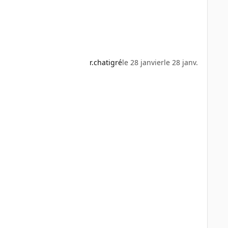
r.chatigré
le 28 janvier
le 28 janv.