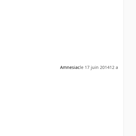
Amnesiac
le 17 juin 2014
12 a