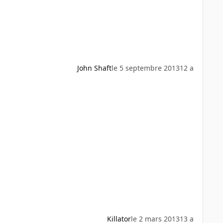
John Shaft
le 5 septembre 2013
12 a
Killator
le 2 mars 2013
13 a