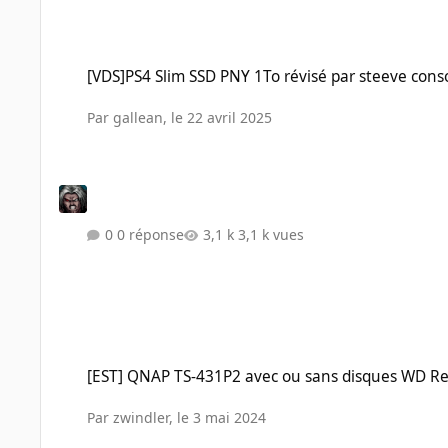
[VDS]PS4 Slim SSD PNY 1To révisé par steeve console
[VDS]PS4 Slim SSD PNY 1To révisé par steeve cons
Par
gallean
,
le 22 avril 2025
0 réponse
3,1 k vues
[EST] QNAP TS-431P2 avec ou sans disques WD Red 3 To
[EST] QNAP TS-431P2 avec ou sans disques WD Re
Par
zwindler
,
le 3 mai 2024