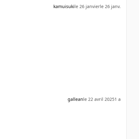
kamuisuki
le 26 janvier
le 26 janv.
gallean
le 22 avril 2025
1 a