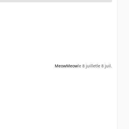
MeowMeow
le 8 juillet
le 8 juil.