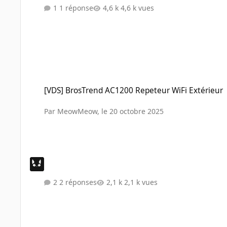
1 réponse
4,6 k vues
[VDS] BrosTrend AC1200 Repeteur WiFi Extérieur
[VDS] BrosTrend AC1200 Repeteur WiFi Extérieur
Par
MeowMeow
,
le 20 octobre 2025
2 réponses
2,1 k vues