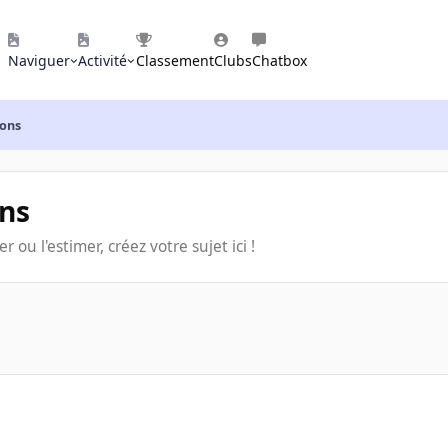
Naviguer
Activité
Classement
Clubs
Chatbox
ions
ons
 ou l'estimer, créez votre sujet ici !