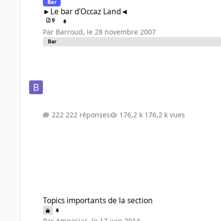
Bar
►Le bar d'Occaz Land◄
9
Par
Barroud
,
le 28 novembre 2007
Bar
222 réponses
176,2 k vues
Topics importants de la section
Topics importants de la section
Par
Amnesiac
,
le 17 juin 2014