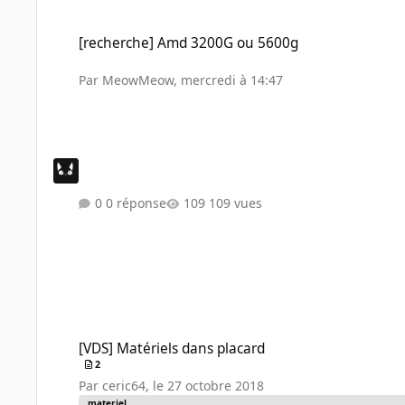
[recherche] Amd 3200G ou 5600g
[recherche] Amd 3200G ou 5600g
Par
MeowMeow
,
mercredi à 14:47
0 réponse
109 vues
[VDS] Matériels dans placard
[VDS] Matériels dans placard
2
Par
ceric64
,
le 27 octobre 2018
materiel