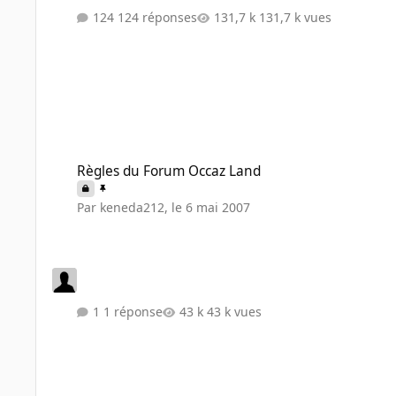
124 réponses
131,7 k vues
Règles du Forum Occaz Land
Règles du Forum Occaz Land
Par
keneda212
,
le 6 mai 2007
1 réponse
43 k vues