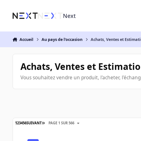
Aller au contenu
Next
Accueil
Au pays de l'occasion
Achats, Ventes et Estimat
Achats, Ventes et Estimati
Vous souhaitez vendre un produit, l'acheter, l'échanger
1
2
3
4
5
6
SUIVANT
PAGE 1 SUR 566
►Le bar d'Occaz Land◄