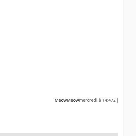
MeowMeow
mercredi à 14:47
2 j