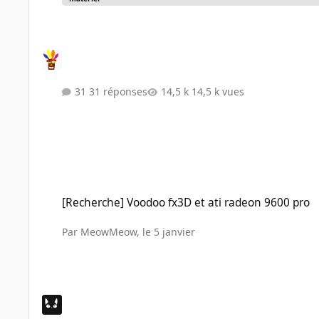
31 réponses
14,5 k vues
[Recherche] Voodoo fx3D et ati radeon 9600 pro
[Recherche] Voodoo fx3D et ati radeon 9600 pro
Par
MeowMeow
,
le 5 janvier