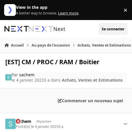
Aller au contenu
View in the app
×
Di
A better way to browse.
Learn more
.
Next
Se connecter
Accueil
Au pays de l'occasion
Achats, Ventes et Estimations
[EST] CM / PROC / RAM / Boitier
Par
sachem
le 4 janvier 2023
3 a
dans
Achats, Ventes et Estimations
Commencer un nouveau sujet
sachem
INpactien
Posté(e)
le 4 janvier 2023
3 a