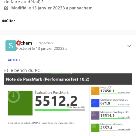
de faire au détail) ?
Modifié
le 13 janvier 2023
3 a
par sachem
Citer
sachem
INpactien
Posté(e)
le 13 janvier 2023
3 a
AUTEUR
Et le bench du PC
: