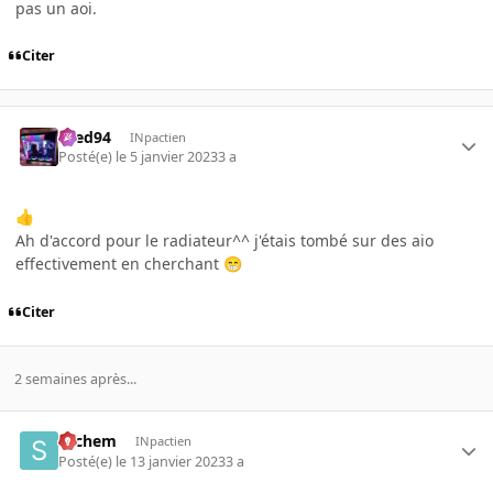
pas un aoi.
Citer
bred94
INpactien
Posté(e)
le 5 janvier 2023
3 a
👍
Ah d'accord pour le radiateur^^ j'étais tombé sur des aio
effectivement en cherchant
😁
Citer
2 semaines après...
sachem
INpactien
Posté(e)
le 13 janvier 2023
3 a