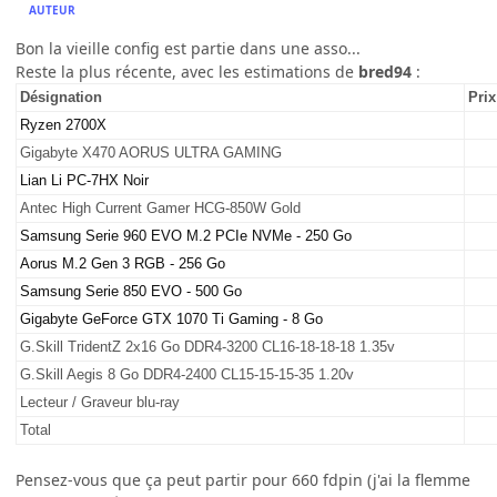
AUTEUR
Bon la vieille config est partie dans une asso...
Reste la plus récente, avec les estimations de
bred94
:
Désignation
Prix
Ryzen 2700X
Gigabyte X470 AORUS ULTRA GAMING
Lian Li PC-7HX Noir
Antec High Current Gamer HCG-850W Gold
Samsung Serie 960 EVO M.2 PCIe NVMe - 250 Go
Aorus M.2 Gen 3 RGB - 256 Go
Samsung Serie 850 EVO - 500 Go
Gigabyte GeForce GTX 1070 Ti Gaming - 8 Go
G.Skill TridentZ 2x16 Go DDR4-3200 CL16-18-18-18 1.35v
G.Skill Aegis 8 Go DDR4-2400 CL15-15-15-35 1.20v
Lecteur / Graveur blu-ray
Total
Pensez-vous que ça peut partir pour 660 fdpin (j'ai la flemme