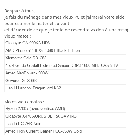
Bonjour à tous,
Je fais du ménage dans mes vieux PC et j'aimerai votre aide
pour estimer le matériel suivant :
(et décider de ce que je tente de revendre vs don à une asso)
Vieux matos
:
Gigabyte GA-990XA-UD3
AMD Phenom™ II X6 1090T Black Edition
Xigmatek Gaia SD1283
4 x 4 Go de G.Skill Extreme3 Sniper DDR3 1600 MHz CAS 9 LV
Antec NeoPower - 500W
GeForce GTX 660
Lian Li Lancool DragonLord K62
Moins vieux matos :
Ryzen 2700x (avec ventirad AMD)
Gigabyte X470 AORUS ULTRA GAMING
Lian Li PC-7HX Noir
Antec High Current Gamer HCG-850W Gold