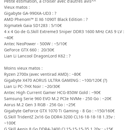
Petite estimation, à croiser avec d'autres avis^^
Vieux matos
:
Gigabyte GA-990XA-UD3 : ?
AMD Phenom™ II X6 1090T Black Edition : ?
Xigmatek Gaia SD1283 : 5/10€
4 x 4 Go de G.Skill Extreme3 Sniper DDR3 1600 MHz CAS 9 LV :
~40€
Antec NeoPower - 500W : ~5/10€
GeForce GTX 660 : 20/30€
Lian Li Lancool DragonLord K62 : ?
Moins vieux matos :
Ryzen 2700x (avec ventirad AMD) : ~80€
Gigabyte X470 AORUS ULTRA GAMING : ~100/120€ (?)
Lian Li PC-7HX Noir : ~20/30€
Antec High Current Gamer HCG-850W Gold : ~90€
Samsung Serie 960 EVO M.2 PCIe NVMe - 250 Go : ~20€
Aorus M.2 Gen 3 RGB - 256 Go : ~25€
Gigabyte GeForce GTX 1070 Ti Gaming - 8 Go : ~150/160€
G.Skill TridentZ 2x16 Go DDR4-3200 CL16-18-18-18 1.35v :
~100€
G.Skill Aegis 8 Go DDR4-2400 CL15-15-15-35 1.20v : ~15€