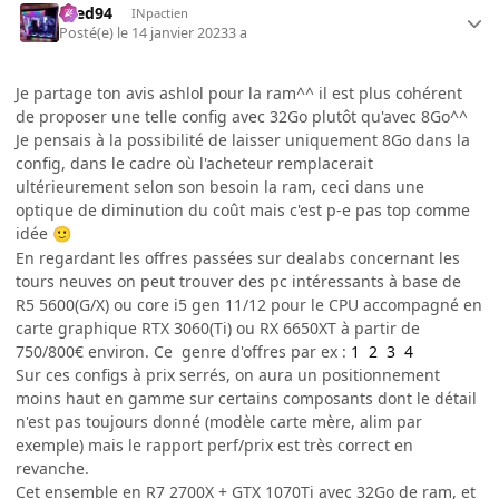
bred94
INpactien
Posté(e)
le 14 janvier 2023
3 a
Je partage ton avis ashlol pour la ram^^ il est plus cohérent
de proposer une telle config avec 32Go plutôt qu'avec 8Go^^
Je pensais à la possibilité de laisser uniquement 8Go dans la
config, dans le cadre où l'acheteur remplacerait
ultérieurement selon son besoin la ram, ceci dans une
optique de diminution du coût mais c'est p-e pas top comme
idée
🙂
En regardant les offres passées sur dealabs concernant les
tours neuves on peut trouver des pc intéressants à base de
R5 5600(G/X) ou core i5 gen 11/12 pour le CPU accompagné en
carte graphique RTX 3060(Ti) ou RX 6650XT à partir de
750/800€ environ. Ce genre d'offres par ex
:
1
2
3
4
Sur ces configs à prix serrés, on aura un positionnement
moins haut en gamme sur certains composants dont le détail
n'est pas toujours donné (modèle carte mère, alim par
exemple) mais le rapport perf/prix est très correct en
revanche.
Cet ensemble en R7 2700X + GTX 1070Ti avec 32Go de ram, et