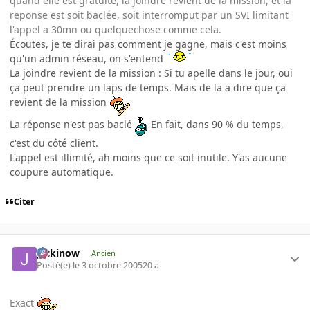
quand elle est gratuite, la joindre revient de la mission, et la
reponse est soit baclée, soit interromput par un SVI limitant
l'appel a 30mn ou quelquechose comme cela.
Écoutes, je te dirai pas comment je gagne, mais c'est moins
qu'un admin réseau, on s'entend
La joindre revient de la mission : Si tu apelle dans le jour, oui
ça peut prendre un laps de temps. Mais de la a dire que ça
revient de la mission
La réponse n'est pas baclé
En fait, dans 90 % du temps,
c'est du côté client.
L'appel est illimité, ah moins que ce soit inutile. Y'as aucune
coupure automatique.
Citer
jackinow
Ancien
Posté(e)
le 3 octobre 2005
20 a
Exact