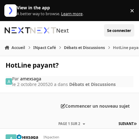
Aller au contenu
View in the app
×
Di
A better way to browse.
Learn more
.
Next
Se connecter
Accueil
INpact Café
Débats et Discussions
HotLine paya
HotLine payant?
Par
amexsaga
le 2 octobre 2005
20 a
dans
Débats et Discussions
Commencer un nouveau sujet
PAGE 1 SUR 2
SUIVANT
amexsaga
INpactien