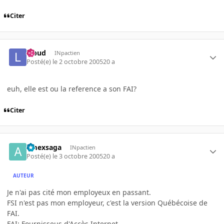
Citer
lebud
INpactien
Posté(e)
le 2 octobre 2005
20 a
euh, elle est ou la reference a son FAI?
Citer
amexsaga
INpactien
Posté(e)
le 3 octobre 2005
20 a
AUTEUR
Je n'ai pas cité mon employeux en passant.
FSI n'est pas mon employeur, c'est la version Québécoise de
FAI.
FAI: Fournisseus d'Accès Internet