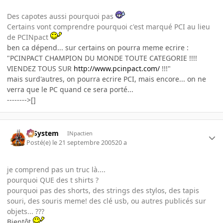
Des capotes aussi pourquoi pas
Certains vont comprendre pourquoi c'est marqué PCI au lieu
de PCINpact
ben ca dépend... sur certains on pourra meme ecrire :
"PCINPACT CHAMPION DU MONDE TOUTE CATEGORIE !!!!
VIENDEZ TOUS SUR
http://www.pcinpact.com/
!!!"
mais surd'autres, on pourra ecrire PCI, mais encore... on ne
verra que le PC quand ce sera porté...
-------->[]
X-System
INpactien
Posté(e)
le 21 septembre 2005
20 a
je comprend pas un truc là....
pourquoi QUE des t shirts ?
pourquoi pas des shorts, des strings des stylos, des tapis
souri, des souris meme! des clé usb, ou autres publicés sur
objets... ???
Bientôt