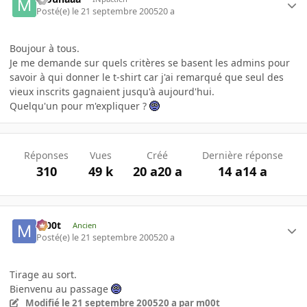
Posté(e)
le 21 septembre 2005
20 a
Boujour à tous.
Je me demande sur quels critères se basent les admins pour
savoir à qui donner le t-shirt car j'ai remarqué que seul des
vieux inscrits gagnaient jusqu'à aujourd'hui.
Quelqu'un pour m'expliquer ?
Réponses
Vues
Créé
Dernière réponse
310
49 k
20 a
20 a
14 a
14 a
m00t
Ancien
Posté(e)
le 21 septembre 2005
20 a
Tirage au sort.
Bienvenu au passage
Modifié
le 21 septembre 2005
20 a
par m00t