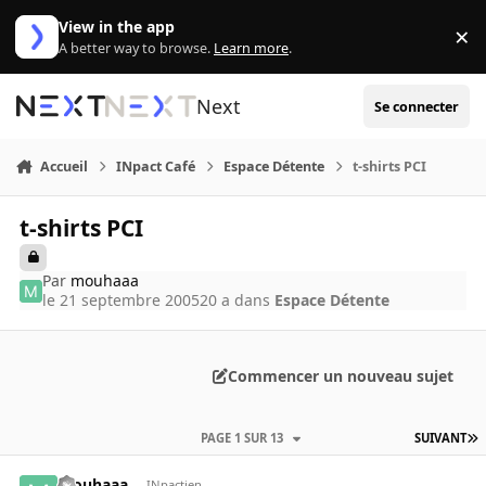
Aller au contenu
View in the app
×
Di
A better way to browse.
Learn more
.
Next
Se connecter
Accueil
INpact Café
Espace Détente
t-shirts PCI
t-shirts PCI
Par
mouhaaa
le 21 septembre 2005
20 a
dans
Espace Détente
Commencer un nouveau sujet
PAGE 1 SUR 13
SUIVANT
mouhaaa
INpactien