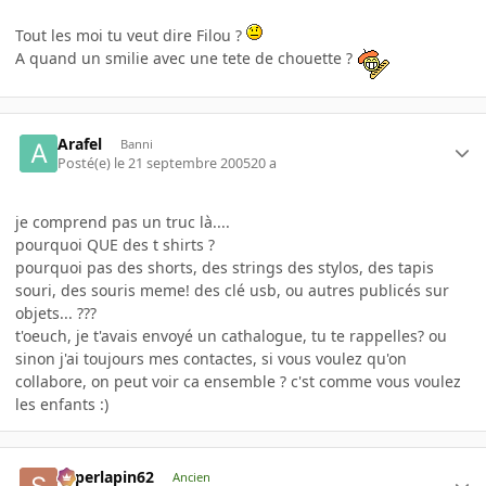
Tout les moi tu veut dire Filou ?
A quand un smilie avec une tete de chouette ?
Arafel
Banni
Posté(e)
le 21 septembre 2005
20 a
je comprend pas un truc là....
pourquoi QUE des t shirts ?
pourquoi pas des shorts, des strings des stylos, des tapis
souri, des souris meme! des clé usb, ou autres publicés sur
objets... ???
t'oeuch, je t'avais envoyé un cathalogue, tu te rappelles? ou
sinon j'ai toujours mes contactes, si vous voulez qu'on
collabore, on peut voir ca ensemble ? c'st comme vous voulez
les enfants :)
superlapin62
Ancien