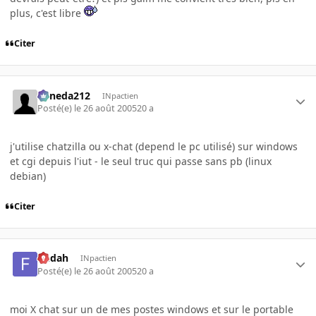
plus, c'est libre
Citer
keneda212
INpactien
Posté(e)
le 26 août 2005
20 a
j'utilise chatzilla ou x-chat (depend le pc utilisé) sur windows
et cgi depuis l'iut - le seul truc qui passe sans pb (linux
debian)
Citer
fledah
INpactien
Posté(e)
le 26 août 2005
20 a
moi X chat sur un de mes postes windows et sur le portable