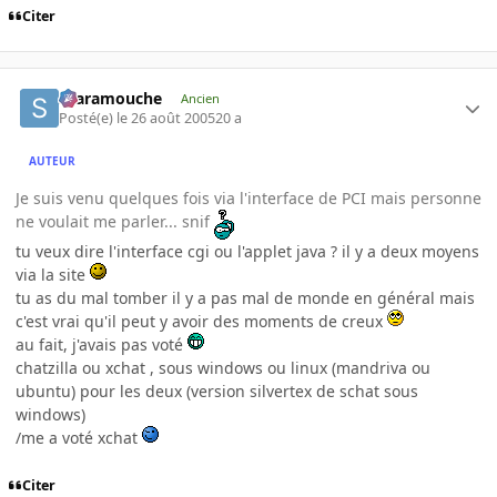
Citer
Scaramouche
Ancien
Posté(e)
le 26 août 2005
20 a
AUTEUR
Je suis venu quelques fois via l'interface de PCI mais personne
ne voulait me parler... snif
tu veux dire l'interface cgi ou l'applet java ? il y a deux moyens
via la site
tu as du mal tomber il y a pas mal de monde en général mais
c'est vrai qu'il peut y avoir des moments de creux
au fait, j'avais pas voté
chatzilla ou xchat , sous windows ou linux (mandriva ou
ubuntu) pour les deux (version silvertex de schat sous
windows)
/me a voté xchat
Citer