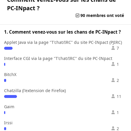
PC-INpact ?
90 membres ont voté
1. Comment venez-vous sur les chans de PC-INpact ?
Applet Java via la page "T'chat/IRC" du site PC-INpact (PJIRC)
7
Interface CGI via la page "T'chat/IRC" du site PC-INpact
1
BitchX
2
Chatzilla (l'extension de Firefox)
11
Gaim
1
Irssi
2