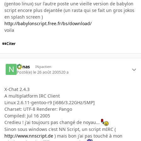
(gentoo linux) sur l'autre poste une vieille version de babylon
script encore plus dejantée (un rasta qui se fait un gros jokos
en splash screen )
http://babylonscript.free.fr/bs/download/
voila
Citer
nonas
INpactien
Posté(e)
le 26 août 2005
20 a
X-Chat 2.4.3
A multiplatform IRC Client
Linux 2.6.11-gentoo-r9 [i686/3.22GHz/SMP]
Charset: UTF-8 Renderer: Pango
Compiled: Jul 16 2005
Credieu ! j'ai toujours pas changé de noyau...
Sinon sous windows c'est NN Script, un script mIRC (
http://www.nnscript.de
) mais bon j'ai pas touché à mon