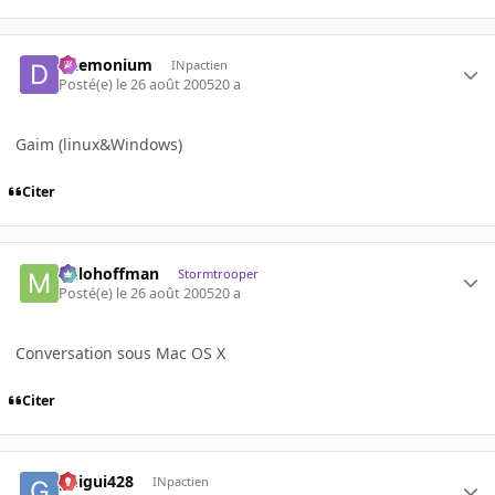
Daemonium
INpactien
Posté(e)
le 26 août 2005
20 a
Gaim (linux&Windows)
Citer
milohoffman
Stormtrooper
Posté(e)
le 26 août 2005
20 a
Conversation sous Mac OS X
Citer
guigui428
INpactien