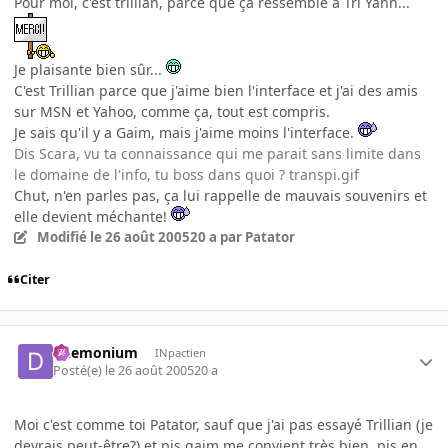
Pour moi, c'est trillian, parce que ça ressemble à Tri Yann...
Je plaisante bien sûr...
C'est Trillian parce que j'aime bien l'interface et j'ai des amis
sur MSN et Yahoo, comme ça, tout est compris.
Je sais qu'il y a Gaim, mais j'aime moins l'interface.
Dis Scara, vu ta connaissance qui me parait sans limite dans
le domaine de l'info, tu boss dans quoi ? transpi.gif
Chut, n'en parles pas, ça lui rappelle de mauvais souvenirs et
elle devient méchante!
Modifié
le 26 août 2005
20 a
par Patator
Citer
Daemonium
INpactien
Posté(e)
le 26 août 2005
20 a
Moi c'est comme toi Patator, sauf que j'ai pas essayé Trillian (je
devrais peut-être?) et pis gaim me convient très bien, pis en