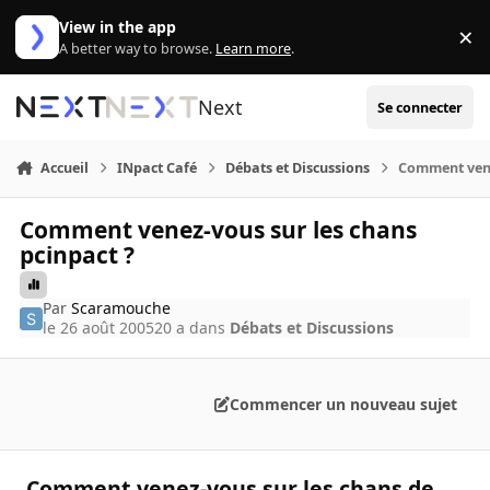
Aller au contenu
View in the app
×
Di
A better way to browse.
Learn more
.
Next
Se connecter
Accueil
INpact Café
Débats et Discussions
Comment vene
Comment venez-vous sur les chans
pcinpact ?
Par
Scaramouche
le 26 août 2005
20 a
dans
Débats et Discussions
Commencer un nouveau sujet
Comment venez-vous sur les chans de