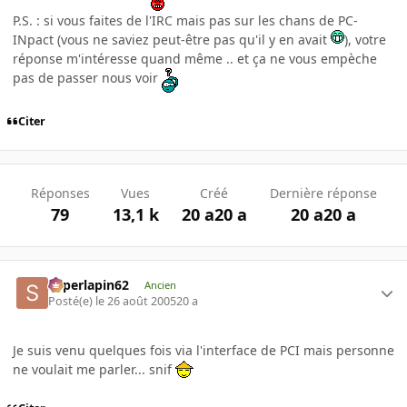
P.S. : si vous faites de l'IRC mais pas sur les chans de PC-
INpact (vous ne saviez peut-être pas qu'il y en avait
), votre
réponse m'intéresse quand même .. et ça ne vous empèche
pas de passer nous voir
Citer
Réponses
Vues
Créé
Dernière réponse
79
13,1 k
20 a
20 a
20 a
20 a
superlapin62
Ancien
Posté(e)
le 26 août 2005
20 a
Je suis venu quelques fois via l'interface de PCI mais personne
ne voulait me parler... snif