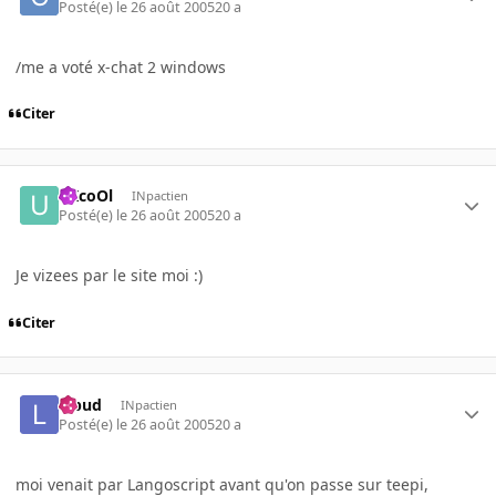
Posté(e)
le 26 août 2005
20 a
/me a voté x-chat 2 windows
Citer
uXcoOl
INpactien
Posté(e)
le 26 août 2005
20 a
Je vizees par le site moi :)
Citer
lebud
INpactien
Posté(e)
le 26 août 2005
20 a
moi venait par Langoscript avant qu'on passe sur teepi,