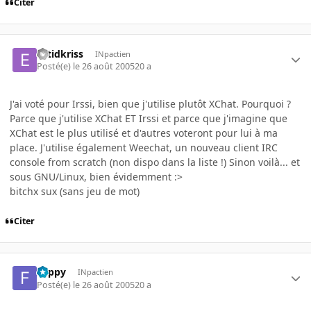
Citer
estidkriss
INpactien
Posté(e)
le 26 août 2005
20 a
J'ai voté pour Irssi, bien que j'utilise plutôt XChat. Pourquoi ?
Parce que j'utilise XChat ET Irssi et parce que j'imagine que
XChat est le plus utilisé et d'autres voteront pour lui à ma
place. J'utilise également Weechat, un nouveau client IRC
console from scratch (non dispo dans la liste !) Sinon voilà... et
sous GNU/Linux, bien évidemment :>
bitchx sux (sans jeu de mot)
Citer
Flippy
INpactien
Posté(e)
le 26 août 2005
20 a