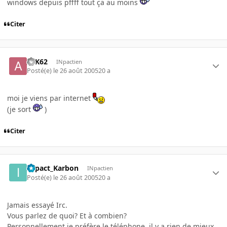
windows depuis pffff tout ça au moins
Citer
ArK62
INpactien
Posté(e)
le 26 août 2005
20 a
moi je viens par internet
(je sort
)
Citer
INpact_Karbon
INpactien
Posté(e)
le 26 août 2005
20 a
Jamais essayé Irc.
Vous parlez de quoi? Et à combien?
Personnellement je préfère le téléphone, il y a rien de mieux