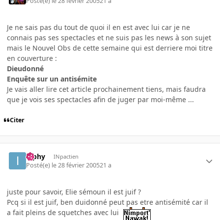
Posté(e)
le 28 février 2005
21 a
Je ne sais pas du tout de quoi il en est avec lui car je ne
connais pas ses spectacles et ne suis pas les news à son sujet
mais le Nouvel Obs de cette semaine qui est derriere moi titre
en couverture :
Dieudonné
Enquête sur un antisémite
Je vais aller lire cet article prochainement tiens, mais faudra
que je vois ses spectacles afin de juger par moi-même ...
Citer
ipphy
INpactien
Posté(e)
le 28 février 2005
21 a
juste pour savoir, Elie sémoun il est juif ?
Pcq si il est juif, ben duidonné peut pas etre antisémité car il
a fait pleins de squetches avec lui