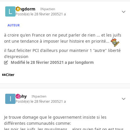
longdorm
INpactien
Posté(e)
le 28 février 2005
21 a
AUTEUR
à croire qu'en France on ne peut parler de rien ... et les juifs
ont une tendance à imposer leur histoire en priorité...
il faut feliciter PCI d'ailleurs pour maintenir 1 "autre" liberté
d'espression
Modifié
le 28 février 2005
21 a
par longdorm
Citer
ipphy
INpactien
Posté(e)
le 28 février 2005
21 a
Je trouve domage que le gouvernement insiste si les
différentes communautés comme:
les noir, les juifs, les musulmans....alors qu'en fait on est tous