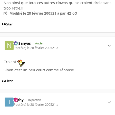
Non ainsi que tous ces autres clowns qui se croient drole sans
trop l'etre.!!
Modifié
le 28 février 2005
21 a
par H2_oO
Citer
NilSanyas
Ancien
Posté(e)
le 28 février 2005
21 a
Croient
Sinon c'est un peu court comme réponse.
Citer
ipphy
INpactien
Posté(e)
le 28 février 2005
21 a