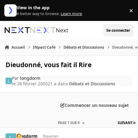
Aller au contenu
View in the app
×
Di
A better way to browse.
Learn more
.
Next
Se connecter
Accueil
INpact Café
Débats et Discussions
Dieudonné, vou
Dieudonné, vous fait il Rire
Par
longdorm
le 28 février 2005
21 a
dans
Débats et Discussions
Commencer un nouveau sujet
PAGE 1 SUR 9
SUIVANT
longdorm
INpactien