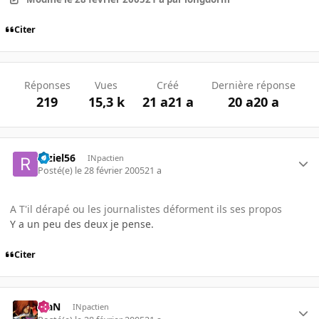
Citer
Réponses
Vues
Créé
Dernière réponse
219
15,3 k
21 a
21 a
20 a
20 a
raziel56
INpactien
Posté(e)
le 28 février 2005
21 a
A T'il dérapé ou les journalistes déforment ils ses propos
Y a un peu des deux je pense.
Citer
KiaN
INpactien