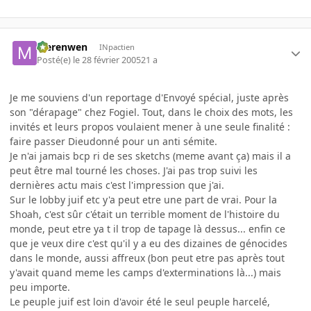
Merenwen
INpactien
Posté(e)
le 28 février 2005
21 a
Je me souviens d'un reportage d'Envoyé spécial, juste après
son "dérapage" chez Fogiel. Tout, dans le choix des mots, les
invités et leurs propos voulaient mener à une seule finalité :
faire passer Dieudonné pour un anti sémite.
Je n'ai jamais bcp ri de ses sketchs (meme avant ça) mais il a
peut être mal tourné les choses. J'ai pas trop suivi les
dernières actu mais c'est l'impression que j'ai.
Sur le lobby juif etc y'a peut etre une part de vrai. Pour la
Shoah, c'est sûr c'était un terrible moment de l'histoire du
monde, peut etre ya t il trop de tapage là dessus... enfin ce
que je veux dire c'est qu'il y a eu des dizaines de génocides
dans le monde, aussi affreux (bon peut etre pas après tout
y'avait quand meme les camps d'exterminations là...) mais
peu importe.
Le peuple juif est loin d'avoir été le seul peuple harcelé,