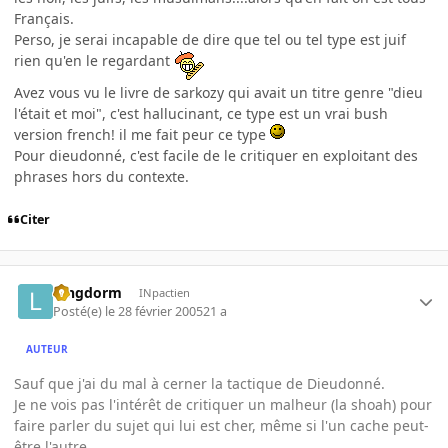
Français.
Perso, je serai incapable de dire que tel ou tel type est juif
rien qu'en le regardant
Avez vous vu le livre de sarkozy qui avait un titre genre "dieu
l'était et moi", c'est hallucinant, ce type est un vrai bush
version french! il me fait peur ce type
Pour dieudonné, c'est facile de le critiquer en exploitant des
phrases hors du contexte.
Citer
longdorm
INpactien
Posté(e)
le 28 février 2005
21 a
AUTEUR
Sauf que j'ai du mal à cerner la tactique de Dieudonné.
Je ne vois pas l'intérêt de critiquer un malheur (la shoah) pour
faire parler du sujet qui lui est cher, même si l'un cache peut-
être l'autre.