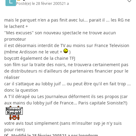
Posté(e)
le 28 février 2005
21 a
mais le parquet n'en a pas finit avec lui... parait il ... les RG ne
le lachent +
"Mes excuses" son nouveau spectacle ne trouve aucun
promoteur
il est désormais interdit de TV au moins sur France Television
(même Ardisson ne le veut +
)
boycott également de la chaine TFJ
son film sur la traite des noirs, ne trouvera certainement pas
de distributeurs ni d'ailleurs de partenaires financier pour le
réaliser
car il s'attaque au lobby juif ... ou peut être qu'il en fait trop ...
donc la question
A T'il dérapé ou Les Journaleux déforment ils ses propos (car
aux mains du lobby juif de France... Paris capitale Sioniste?!)
votre avis tout simplement (sans m'insulter svp je n'y suis
pour rien)
Modifié
le 28 février 2005
21 a
par longdorm