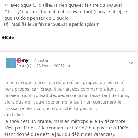
+1 avec Squall... d'ailleurs rien qu'avec le titre du NOuvel
Obs... y'a pas de doute il te dise avant tout (dans le titre) ce
que TU dois penser de Dieudio
Modifié
le 28 février 2005
21 a
par longdorm
Citer
ipphy
INpactien
Posté(e)
le 28 février 2005
21 a
Je pense que la presse a déformé ses propos, ou les a cité
hors propos, car lorsqu'il parlait des commemorations, ils
disaient qu'il trouvait dégueulasse qu'on fasse tant de foins,
alors que de l'autre coté on ne faiisait rien concernant le
massacre des noirs, et d'un coté il a pas tort.
c'est clair!
la shoa c'est un drame, mais en métropole le 19 décembre
n'est pas férié....à la réunion c'est férié (chui pas sur à 100%
étant donné que c'est le jour du début des vacances).