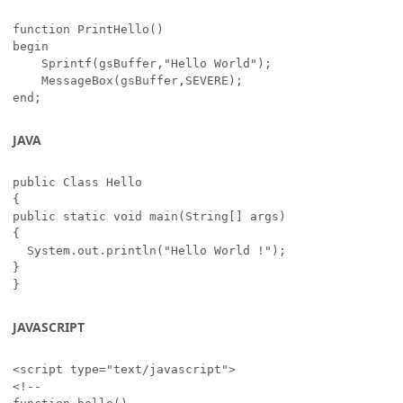
function PrintHello()

begin

	Sprintf(gsBuffer,"Hello World");

	MessageBox(gsBuffer,SEVERE);

end;
JAVA
public Class Hello

{

public static void main(String[] args)

{

  System.out.println("Hello World !");

}

}
JAVASCRIPT
<script type="text/javascript">

<!--
