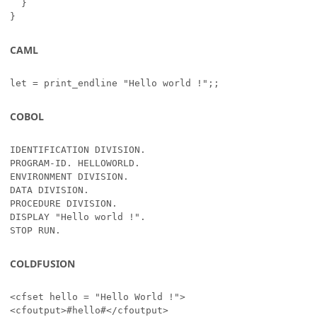
  }

}
CAML
let = print_endline "Hello world !";;
COBOL
IDENTIFICATION DIVISION.

PROGRAM-ID. HELLOWORLD.

ENVIRONMENT DIVISION.

DATA DIVISION.

PROCEDURE DIVISION.

DISPLAY "Hello world !".

STOP RUN.
COLDFUSION
<cfset hello = "Hello World !">

<cfoutput>#hello#</cfoutput>