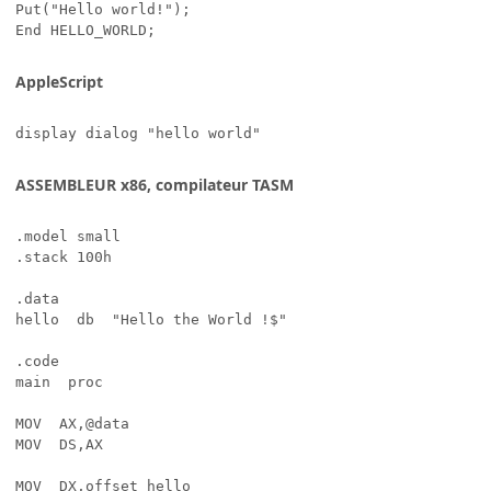
Put("Hello world!");

End HELLO_WORLD;
AppleScript
display dialog "hello world"
ASSEMBLEUR x86, compilateur TASM
.model small

.stack 100h

.data

hello  db  "Hello the World !$"

.code

main  proc

MOV  AX,@data

MOV  DS,AX

MOV  DX,offset hello
