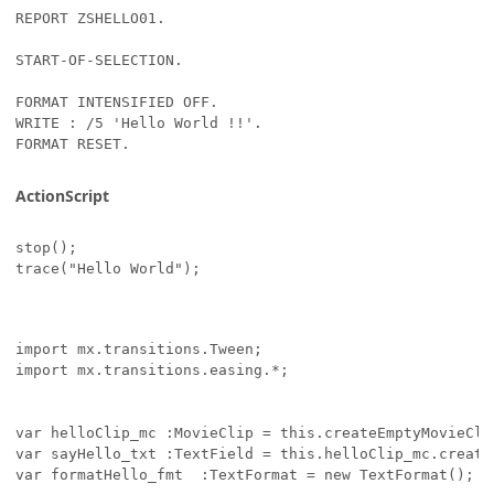
REPORT ZSHELLO01.

START-OF-SELECTION.

FORMAT INTENSIFIED OFF.

WRITE : /5 'Hello World !!'.

FORMAT RESET.
ActionScript
stop();

trace("Hello World");
import mx.transitions.Tween;

import mx.transitions.easing.*;

var helloClip_mc :MovieClip = this.createEmptyMovieCli
var sayHello_txt :TextField = this.helloClip_mc.create
var formatHello_fmt  :TextFormat = new TextFormat();
