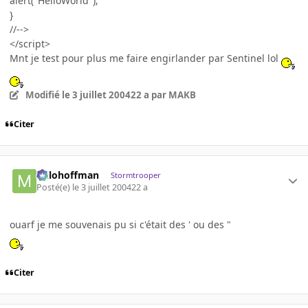
alert("HelloWorld");
}
//-->
</script>
Mnt je test pour plus me faire engirlander par Sentinel lol
Modifié
le 3 juillet 2004
22 a
par MAKB
Citer
milohoffman
Stormtrooper
Posté(e)
le 3 juillet 2004
22 a
ouarf je me souvenais pu si c'était des ' ou des "
Citer