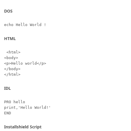
DOS
echo Hello World !
HTML
 <html>

<body>

<p>Hello world</p>

</body>

</html>
IDL
PRO hello

print,'Hello World!'

END
Installshield Script