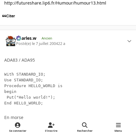
http://futureshare.lip6.fr/Humour/humour13.html
Citer
Charles.w
Ancien
Posté(e)
le 7 juillet 2004
22 a
ADA83 / ADA95
With STANDARD_IO;

Use STANDARD_IO;

Procedure HELLO_WORLD is

begin 

 Put("Hello world!");

End HELLO_WORLD;
En morse
Se connecter
S’inscrire
Rechercher
Menu
  .... . .-.. .-.. ---   .-- --- .-. .-.. -..  