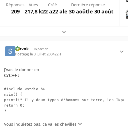
M
Réponses
Vues
Créé
Dernière réponse
209
217,8 k
22 a
22 a
le 30 août
le 30 août
Expand topic overview
Sarvok
INpactien
Posté(e)
le 3 juillet 2004
22 a
J'vais le donner en
C/C++ :
#include <stdio.h>

main() {

printf(" Il y deux types d'hommes sur terre, les INpac
return 0;

}
Vous inquietez pas, ca va les chevilles ^^