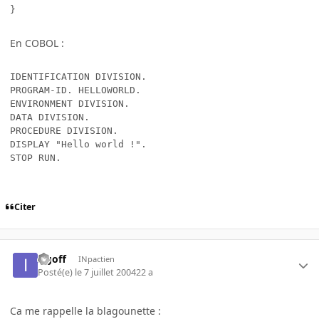
}
En COBOL :
IDENTIFICATION DIVISION.

PROGRAM-ID. HELLOWORLD.

ENVIRONMENT DIVISION.

DATA DIVISION.

PROCEDURE DIVISION.

DISPLAY "Hello world !".

STOP RUN.
Citer
Irgoff
INpactien
Posté(e)
le 7 juillet 2004
22 a
Ca me rappelle la blagounette :