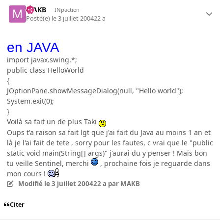
MAKB
INpactien
Posté(e)
le 3 juillet 2004
22 a
en JAVA
import javax.swing.*;
public class HelloWorld
{
JOptionPane.showMessageDialog(null, "Hello world");
System.exit(0);
}
Voilà sa fait un de plus Taki
Oups t'a raison sa fait lgt que j'ai fait du Java au moins 1 an et
là je l'ai fait de tete , sorry pour les fautes, c vrai que le "public
static void main(String[] args)" j'aurai du y penser ! Mais bon
tu veille Sentinel, merchi
, prochaine fois je reguarde dans
mon cours !
Modifié
le 3 juillet 2004
22 a
par MAKB
Citer