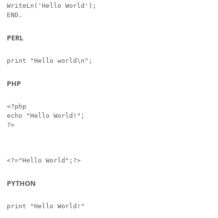
WriteLn('Hello World');

END.
PERL
print "Hello world\n";
PHP
<?php

echo "Hello World!";

?>
<?="Hello World";?>
PYTHON
print "Hello World!"