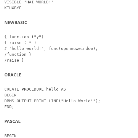
VISIBLE "HAI WORLD!"

KTHXBYE
NEWBASIC
{ function ("y")

{ raise ( * )

# "hello world!"; func(opennewwindow);

/function }

/raise }
ORACLE
CREATE PROCEDURE hello AS

BEGIN

DBMS_OUTPUT.PRINT_LINE("Hello World!");

END;
PASCAL
BEGIN
