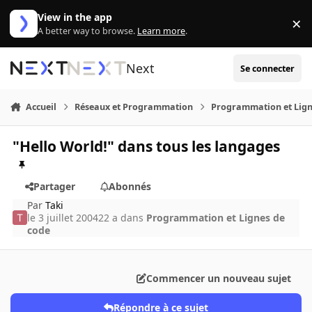
Aller au contenu
View in the app
×
Di
A better way to browse.
Learn more
.
Next
Se connecter
Accueil
Réseaux et Programmation
Programmation et Lign
"Hello World!" dans tous les langages
Partager
Abonnés
Par
Taki
le 3 juillet 2004
22 a
dans
Programmation et Lignes de
code
Commencer un nouveau sujet
Répondre à ce sujet