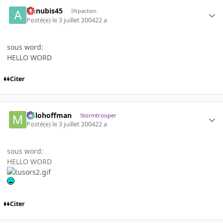
Annubis45
INpactien
Posté(e)
le 3 juillet 2004
22 a
sous word:
HELLO WORD
Citer
milohoffman
Stormtrooper
Posté(e)
le 3 juillet 2004
22 a
sous word:
HELLO WORD
Citer