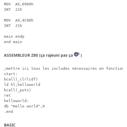
MOV  AX,0900h

INT  21h

MOV  AX,4C00h		  

INT  21h

main endp

end main
ASSEMBLEUR Z80 (ça rajeuni pas ça
)
;mettre ici tous les includes nécessaires en fonction 
start:

bcall(_clrlcdf)

ld hl,helloworld

bcall(_puts)

ret

helloworld:

db "Hello world",0

.end
BASIC