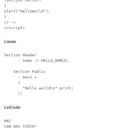
function hello()

{

alert("HelloWorld");

}

//-->

</script>
Lisaac
Section Header

	  - name := HELLO_WORLD;

	Section Public

	  - main <-

	  (

		"Hello world\n".print;

	  );
LolCode
HAI

CAN HAS STDIO?
