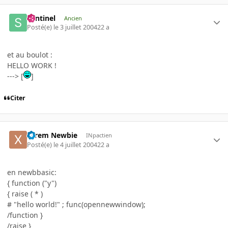
Sentinel
Ancien
Posté(e)
le 3 juillet 2004
22 a
et au boulot :
HELLO WORK !
---> [
]
Citer
Xtrem Newbie
INpactien
Posté(e)
le 4 juillet 2004
22 a
en newbbasic:
{ function ("y")
{ raise ( * )
# "hello world!" ; func(opennewwindow);
/function }
/raise }