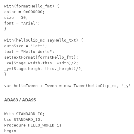
with(formatHello_fmt) {

color = 0x000000;

size = 50;

font = "Arial";

}

with(helloClip_mc.sayHello_txt) {

autoSize = "left";

text = "Hello World";

setTextFormat(formatHello_fmt);

_x=(Stage.width-this._width)/2;

_y=(Stage.height-this._height)/2;

}

var helloTween : Tween = new Tween(helloClip_mc, "_y",
ADA83 / ADA95
With STANDARD_IO;

Use STANDARD_IO;

Procedure HELLO_WORLD is

begin
