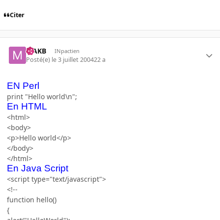
Citer
MAKB
INpactien
Posté(e)
le 3 juillet 2004
22 a
EN Perl
print "Hello world\n";
En HTML
<html>
<body>
<p>Hello world</p>
</body>
</html>
En Java Script
<script type="text/javascript">
<!--
function hello()
{