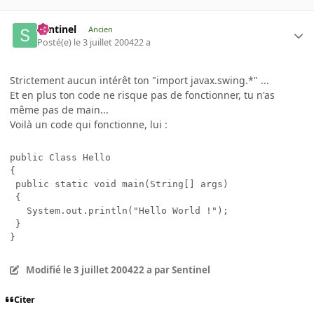
Sentinel
Ancien
Posté(e)
le 3 juillet 2004
22 a
Strictement aucun intérêt ton "import javax.swing.*" ...
Et en plus ton code ne risque pas de fonctionner, tu n'as
même pas de main...
Voilà un code qui fonctionne, lui :
public Class Hello

{

 public static void main(String[] args)

 {

   System.out.println("Hello World !");

 }

Modifié
le 3 juillet 2004
22 a
par Sentinel
Citer