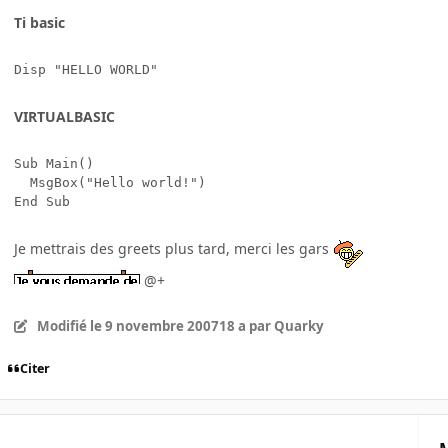
Ti basic
Disp "HELLO WORLD"
VIRTUALBASIC
Sub Main()

  MsgBox("Hello world!")

End Sub
Je mettrais des greets plus tard, merci les gars
@+
Modifié
le 9 novembre 2007
18 a
par Quarky
Citer