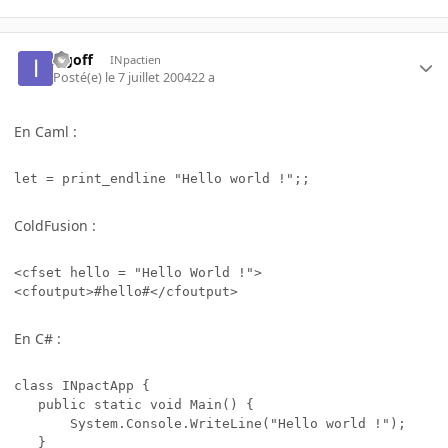
Irgoff
INpactien
Posté(e)
le 7 juillet 2004
22 a
En Caml :
let = print_endline "Hello world !";;
ColdFusion :
<cfset hello = "Hello World !">

<cfoutput>#hello#</cfoutput>
En C# :
class INpactApp {

   public static void Main() {

       System.Console.WriteLine("Hello world !");

   }
