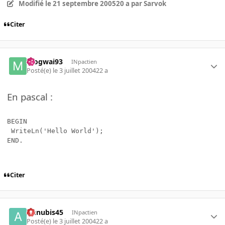
Modifié
le 21 septembre 2005
20 a
par Sarvok
Citer
mogwai93
INpactien
Posté(e)
le 3 juillet 2004
22 a
En pascal :
BEGIN

 WriteLn('Hello World');

END.
Citer
Annubis45
INpactien
Posté(e)
le 3 juillet 2004
22 a