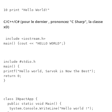
10 print "Hello World!"
C/C++/C# (pour le dernier , prononcez "C Sharp", la classe
xD)
 include <iostream.h>

main() {cout << "HELLO WORLD";}
include #stdio.h

main() {

printf("Hello world, Sarvok is Now the Best");

return 0;

}
class INpactApp {

  public static void Main() {

   System.Console.WriteLine("Hello world !");
