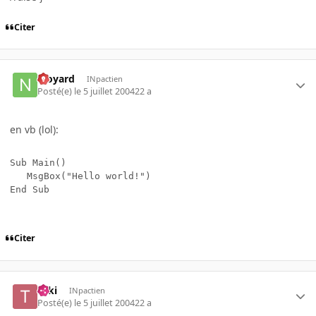
Citer
njoyard
INpactien
Posté(e)
le 5 juillet 2004
22 a
en vb (lol):
Sub Main()

   MsgBox("Hello world!")

End Sub
Citer
Taki
INpactien
Posté(e)
le 5 juillet 2004
22 a