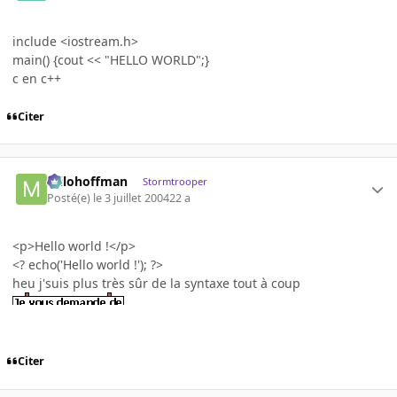
include <iostream.h>
main() {cout << "HELLO WORLD";}
c en c++
Citer
milohoffman
Stormtrooper
Posté(e)
le 3 juillet 2004
22 a
<p>Hello world !</p>
<? echo('Hello world !'); ?>
heu j'suis plus très sûr de la syntaxe tout à coup
Citer