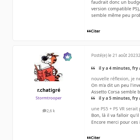
faudrait donc un budge
version compatible PS), 
semble même peu proba
Citer
Posté(e)
le 21 août 2023
2
il y a 4 minutes, fry a
nouvelle réflexion, je n
On m'a dit un peu l'inve
r.chatigré
Assetto Corsa semble b
il y a 5 minutes, fry a
Stormtrooper
une PS5 + PS VR serait
2,6 k
messages
Bon, là il va falloir qu
Encore merci pour ces i
Citer