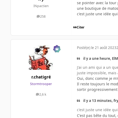
se pointer avec la tour 
INpactien
une boutique de matos,
c'est juste une idée q
258
messages
Citer
Posté(e)
le 21 août 2023
2
il y a une heure, ElM
J'ai un ami qui a un qu
juste impossible, mais 
r.chatigré
Oui, donc comme je m'e
Il reste toujours le mo
Stormtrooper
sortir progressivemen
2,6 k
messages
il y a 13 minutes, fry
c'est juste une idée q
C'est pas bête du tout