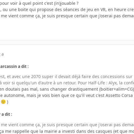
pour voir à quel point c'est (in)jouable ?
 ou une boite qui propose des séances de jeu en VR, en heure creu
ui me vient comme ça, je suis presque certain que j'oserai pas dem
 a
arcassin a dit :
est, et avec une 2070 super il devait déjà faire des concessions s
à voir si quelqu'un d'autre à un retour. Pour Half-Life : Alyx, la c
n doutais pas mal, sans changer drastiquement (boitier+alim+CG),
de autonome, mais je vois bien que ce qu'il veut c'est Assetto Corsa 
t
)
🙂
 a dit :
ui me vient comme ça, je suis presque certain que j'oserai pas dem
, ça me rappelle que la mairie a investi dans des casques (et que 