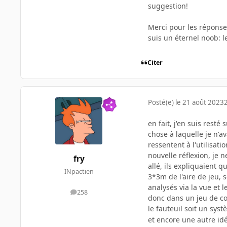
suggestion!
Merci pour les réponse,
suis un éternel noob: 
Citer
Posté(e)
le 21 août 2023
2
en fait, j'en suis resté
chose à laquelle je n'
ressentent à l'utilisati
nouvelle réflexion, je n
fry
allé, ils expliquaient 
INpactien
3*3m de l'aire de jeu, 
analysés via la vue et le
258
messages
donc dans un jeu de co
le fauteuil soit un sys
et encore une autre idé