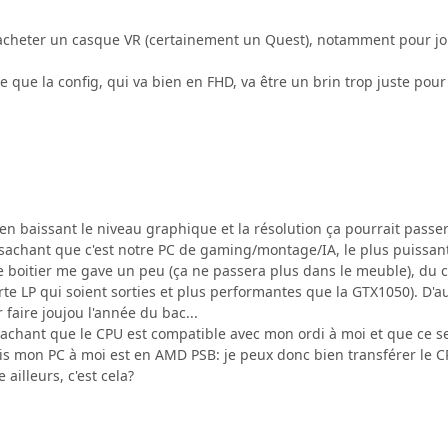
'acheter un casque VR (certainement un Quest), notamment pour joue
que la config, qui va bien en FHD, va être un brin trop juste pour 
 en baissant le niveau graphique et la résolution ça pourrait pass
 (sachant que c'est notre PC de gaming/montage/IA, le plus puissant
 boitier me gave un peu (ça ne passera plus dans le meuble), du
rte LP qui soient sorties et plus performantes que la GTX1050). D'
faire joujou l'année du bac...
Sachant que le CPU est compatible avec mon ordi à moi et que ce s
 mon PC à moi est en AMD PSB: je peux donc bien transférer le CP
 ailleurs, c'est cela?