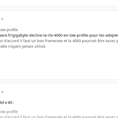
 a
low profile
re.fr/gigabyte-decline-la-rtx-4060-en-low-profile-pour-les-adepte
ez d'accord il faut un bon framerate et la 4060 pourrait être assez
ée n'ayant jamais utilisé.
 a
ol a dit :
low profile
ez d'accord il faut un bon framerate et la 4060 pourrait être assez