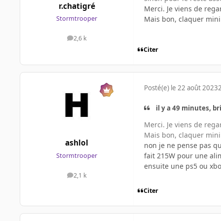
r.chatigré
Merci. Je viens de reg
Mais bon, claquer mini 
Stormtrooper
2,6 k
messages
Citer
Posté(e)
le 22 août 2023
2
il y a 49 minutes, br
Merci. Je viens de reg
Mais bon, claquer mini 
ashlol
non je ne pense pas qu'
fait 215W pour une ali
Stormtrooper
ensuite une ps5 ou xbox
2,1 k
messages
Citer