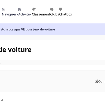
Naviguer
Activité
Classement
Clubs
Chatbox
Achat casque VR pour jeux de voiture
de voiture
t
Com
 a