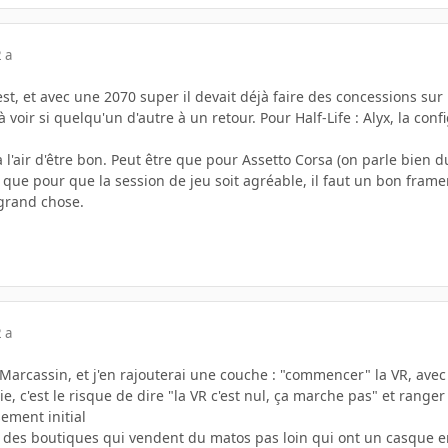
 a
est, et avec une 2070 super il devait déjà faire des concessions s
à voir si quelqu'un d'autre à un retour. Pour Half-Life : Alyx, la c
a l'air d'être bon. Peut être que pour Assetto Corsa (on parle bien d
t que pour que la session de jeu soit agréable, il faut un bon framer
grand chose.
 a
ElMarcassin, et j'en rajouterai une couche : "commencer" la VR, av
e, c'est le risque de dire "la VR c'est nul, ça marche pas" et range
ement initial
y'a des boutiques qui vendent du matos pas loin qui ont un casque