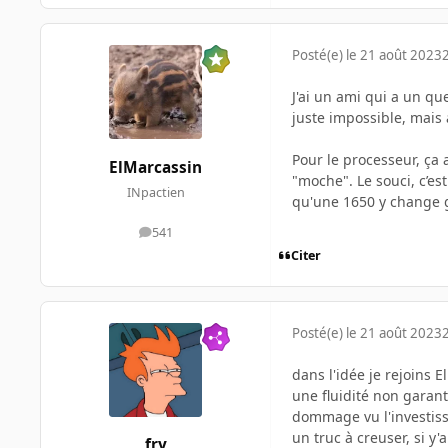
Posté(e)
le 21 août 2023
2
J'ai un ami qui a un qu
juste impossible, mais 
Pour le processeur, ça 
ElMarcassin
"moche". Le souci, c’es
INpactien
qu'une 1650 y change 
541
messages
Citer
Posté(e)
le 21 août 2023
2
dans l'idée je rejoins 
une fluidité non garanti
dommage vu l'investiss
un truc à creuser, si 
fry