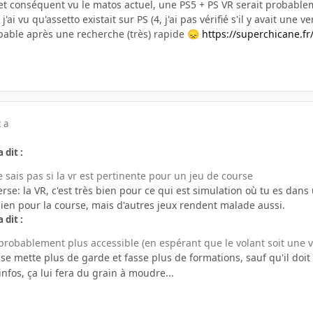
t conséquent vu le matos actuel, une PS5 + PS VR serait probablem
j'ai vu qu'assetto existait sur PS (4, j'ai pas vérifié s'il y avait une
ble après une recherche (très) rapide
https://superchicane.fr
😞
 a
 dit :
e sais pas si la vr est pertinente pour un jeu de course
rse: la VR, c'est très bien pour ce qui est simulation où tu es dans
ien pour la course, mais d'autres jeux rendent malade aussi.
 dit :
 probablement plus accessible (en espérant que le volant soit une 
'il se mette plus de garde et fasse plus de formations, sauf qu'il do
nfos, ça lui fera du grain à moudre...