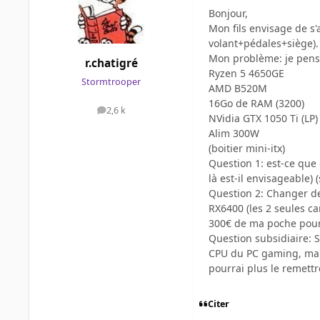
Bonjour,
Mon fils envisage de s
volant+pédales+siège).
Mon problème: je pense 
r.chatigré
Ryzen 5 4650GE
Stormtrooper
AMD B520M
16Go de RAM (3200)
2,6 k
messages
NVidia GTX 1050 Ti (LP)
Alim 300W
(boitier mini-itx)
Question 1: est-ce que
là est-il envisageable)
Question 2: Changer de
RX6400 (les 2 seules ca
300€ de ma poche pour 
Question subsidiaire: 
CPU du PC gaming, mais
pourrai plus le remettre
Citer