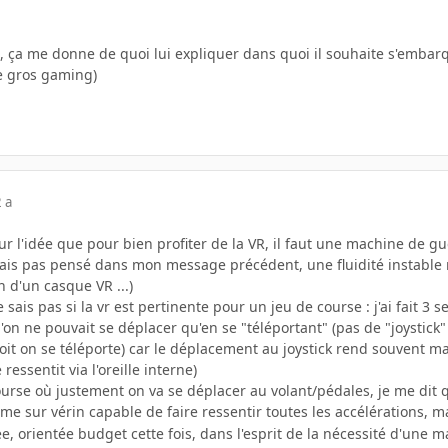
 ça me donne de quoi lui expliquer dans quoi il souhaite s'embarqu
le gros gaming)
 a
 sur l'idée que pour bien profiter de la VR, il faut une machine de g
avais pas pensé dans mon message précédent, une fluidité instable
on d'un casque VR ...)
e sais pas si la vr est pertinente pour un jeu de course : j'ai fait 
qu'on ne pouvait se déplacer qu'en se "téléportant" (pas de "joysti
soit on se téléporte) car le déplacement au joystick rend souvent 
 ressentit via l'oreille interne)
urse où justement on va se déplacer au volant/pédales, je me dit 
tème sur vérin capable de faire ressentir toutes les accélérations, m
e, orientée budget cette fois, dans l'esprit de la nécessité d'une m