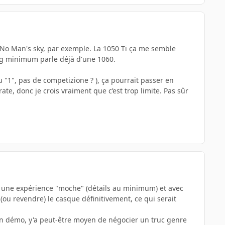
ur No Man's sky, par exemple. La 1050 Ti ça me semble
onfig minimum parle déjà d'une 1060.
u "1", pas de competizione ? ), ça pourrait passer en
ate, donc je crois vraiment que c’est trop limite. Pas sûr
ec une expérience "moche" (détails au minimum) et avec
r (ou revendre) le casque définitivement, ce qui serait
 en démo, y'a peut-être moyen de négocier un truc genre