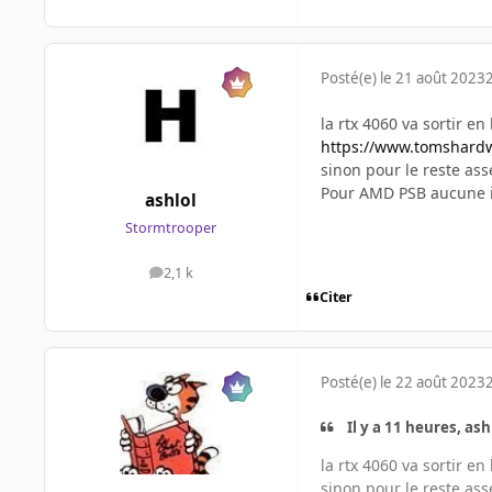
Posté(e)
le 21 août 2023
2
la rtx 4060 va sortir en 
https://www.tomshardwa
sinon pour le reste ass
Pour AMD PSB aucune id
ashlol
Stormtrooper
2,1 k
messages
Citer
Posté(e)
le 22 août 2023
2
Il y a 11 heures, ashl
la rtx 4060 va sortir en 
sinon pour le reste ass