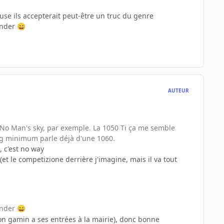
se ils accepterait peut-être un truc du genre
ander
😄
AUTEUR
ur No Man's sky, par exemple. La 1050 Ti ça me semble
onfig minimum parle déjà d'une 1060.
 c'est no way
(et le competizione derrière j'imagine, mais il va tout
ander
😄
mon gamin a ses entrées à la mairie), donc bonne