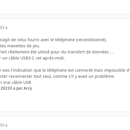
23
3 a
 s'agit de celui fourni avec le téléphone (reconditionné).
r des manettes de jeu.
n'ont réellement été utilisé pour du transfert de données ...
r un câble USB3-C cet après-midi.
je vois l'indication que le téléphone est connecté mais impossible
ter-reconnecter tout seul, comme s'il y avait un problème.
un vrai câble USB
r 2023
3 a
par Arcy
23
3 a