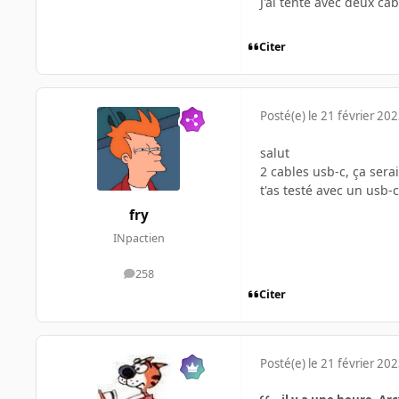
J'ai tenté avec deux câ
Citer
Posté(e)
le 21 février 20
salut
2 cables usb-c, ça sera
t'as testé avec un usb-
fry
INpactien
258
messages
Citer
Posté(e)
le 21 février 20