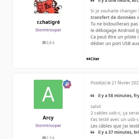
il y a une heure, Arcy
Si je souhaite changer 
transfert de données
a
r.chatigré
Tu ne bidouillerais pas
le débogage Android (ge
Stormtrooper
Ca peut être un pilote i
2,6 k
dédier un port USB aux
messages
Citer
Posté(e)
le 21 février 20
il y a 58 minutes, fry
salut
2 cables usb-c, ça sera
Arcy
t'as testé avec un usb-
Les câbles que j'ai tes
Stormtrooper
il y a 37 minutes, br
2,3 k