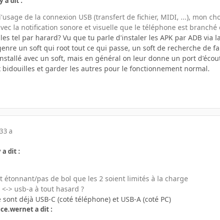
 a dit :
l'usage de la connexion USB (transfert de fichier, MIDI, ...), mon c
vec la notification sonore et visuelle que le téléphone est branché
 les tel par harard? Vu que tu parle d'instaler les APK par ADB via l
nre un soft qui root tout ce qui passe, un soft de recherche de fail
nstallé avec un soft, mais en général on leur donne un port d'écoute (
 bidouilles et garder les autres pour le fonctionnement normal.
23
3 a
 a dit :
it étonnant/pas de bol que les 2 soient limités à la charge
c <-> usb-a à tout hasard ?
té sont déjà USB-C (coté téléphone) et USB-A (coté PC)
ice.wernet a dit :