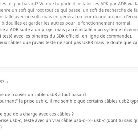
 les tel par harard? Vu que tu parle d'instaler les APK par ADB via l
nre un soft qui root tout ce qui passe, un soft de recherche de fail
nstallé avec un soft, mais en général on leur donne un port d'écoute (
 bidouilles et garder les autres pour le fonctionnement normal.
ensé à ADB suite à un projet mais j'ai réinstallé mon système réce
ai testé avec les binaires du SDK officiel, en ligne de commande).
eux câbles que j'avais testé ne sont pas USB3 mais je doute que ça a
23
3 a
e de trouver un cable usb3 à tout hasard
tournant" la prise usb-c, il me semble que certains câbles usb2 ty
ose que de a charge avec ces câbles ?
 prise usb-c, teste avec un vrai câble usb-c <-> usb-c (dont tu sais 
)
