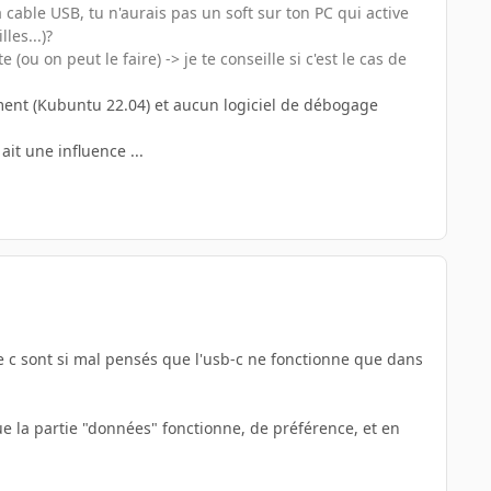
a cable USB, tu n'aurais pas un soft sur ton PC qui active
les...)?
ou on peut le faire) -> je te conseille si c'est le cas de
mment (Kubuntu 22.04) et aucun logiciel de débogage
it une influence ...
pe c sont si mal pensés que l'usb-c ne fonctionne que dans
que la partie "données" fonctionne, de préférence, et en