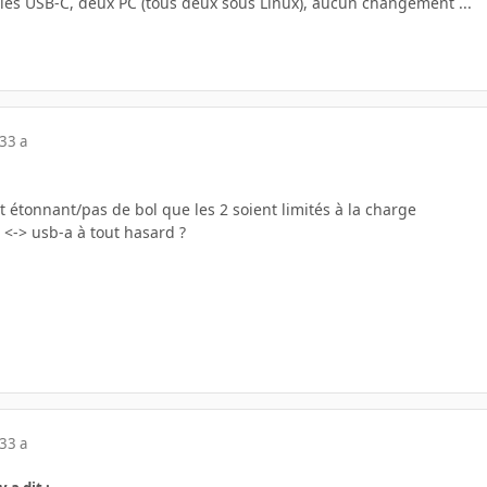
bles USB-C, deux PC (tous deux sous Linux), aucun changement ...
23
3 a
it étonnant/pas de bol que les 2 soient limités à la charge
c <-> usb-a à tout hasard ?
23
3 a