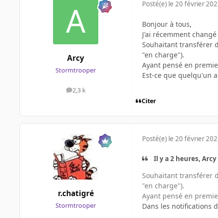
Posté(e)
le 20 février 20
Bonjour à tous,
J'ai récemment changé d
Souhaitant transférer d
"en charge").
Arcy
Ayant pensé en premier 
Stormtrooper
Est-ce que quelqu'un a 
2,3 k
messages
Citer
Posté(e)
le 20 février 20
Il y a 2 heures, Arcy 
Souhaitant transférer d
"en charge").
r.chatigré
Ayant pensé en premier 
Dans les notifications 
Stormtrooper