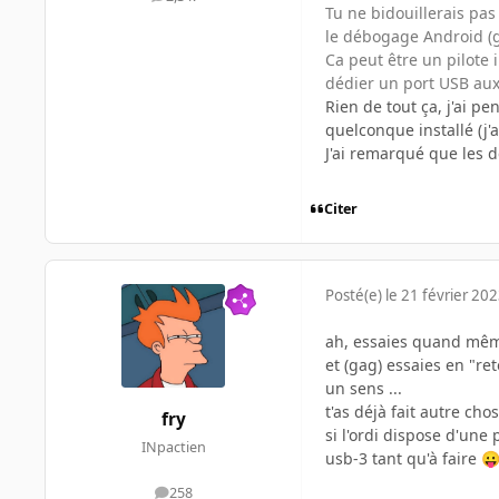
messages
Tu ne bidouillerais pas
le débogage Android (ge
Ca peut être un pilote i
dédier un port USB aux
Rien de tout ça, j'ai p
quelconque installé (j'
J'ai remarqué que les d
Citer
Posté(e)
le 21 février 20
ah, essaies quand mêm
et (gag) essaies en "re
un sens ...
t'as déjà fait autre ch
fry
si l'ordi dispose d'une
INpactien
usb-3 tant qu'à faire

258
messages