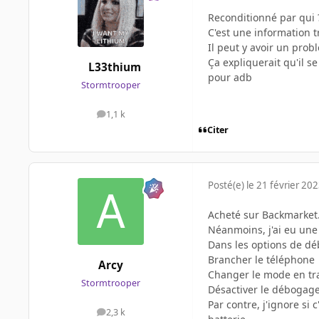
Reconditionné par qui 
C'est une information 
Il peut y avoir un prob
Ça expliquerait qu'il 
L33thium
pour adb
Stormtrooper
1,1 k
messages
Citer
Posté(e)
le 21 février 20
Acheté sur Backmarket
Néanmoins, j'ai eu une 
Dans les options de dé
Brancher le téléphone
Arcy
Changer le mode en tran
Stormtrooper
Désactiver le débogag
Par contre, j'ignore si 
2,3 k
messages