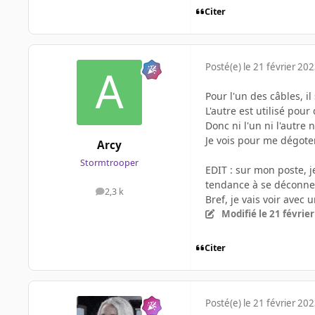
Citer
Posté(e)
le 21 février 20
Pour l'un des câbles, il
L'autre est utilisé pou
Donc ni l'un ni l'autre 
Je vois pour me dégote
Arcy
Stormtrooper
EDIT : sur mon poste, 
tendance à se déconnec
2,3 k
messages
Bref, je vais voir avec 
Modifié
le 21 févrie
Citer
Posté(e)
le 21 février 20