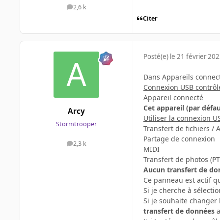
2,6 k
messages
Citer
Posté(e)
le 21 février 20
Dans Appareils connect
Connexion USB contrôl
Appareil connecté
Cet appareil (par défau
Arcy
Utiliser la connexion 
Stormtrooper
Transfert de fichiers /
Partage de connexion
2,3 k
messages
MIDI
Transfert de photos (PT
Aucun transfert de do
Ce panneau est actif qu
Si je cherche à sélecti
Si je souhaite changer 
transfert de données
a