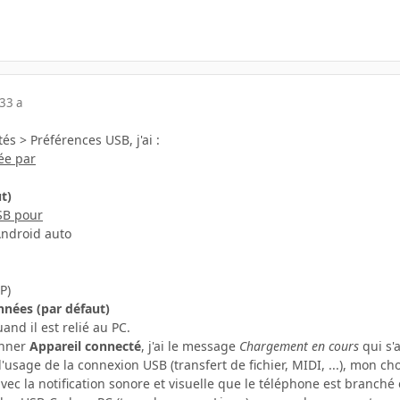
23
3 a
és > Préférences USB, j'ai
:
ée par
t)
USB pour
 Android auto
P)
nnées (par défaut)
and il est relié au PC.
onner
Appareil connecté
, j'ai le message
Chargement en cours
qui s'a
l'usage de la connexion USB (transfert de fichier, MIDI, ...), mon c
vec la notification sonore et visuelle que le téléphone est branché