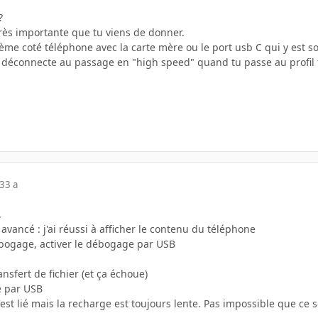
?
très importante que tu viens de donner.
lème coté téléphone avec la carte mère ou le port usb C qui y est so
se déconnecte au passage en "high speed" quand tu passe au profil 
23
3 a
.
avancé : j'ai réussi à afficher le contenu du téléphone
bogage, activer le débogage par USB
sfert de fichier (et ça échoue)
e par USB
c'est lié mais la recharge est toujours lente. Pas impossible que ce 