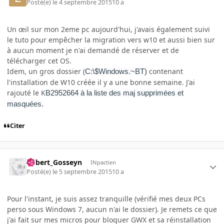
Posté(e)
le 4 septembre 2015
10 a
Un œil sur mon 2eme pc aujourd'hui, j'avais également suivi
le tuto pour empêcher la migration vers w10 et aussi bien sur
à aucun moment je n'ai demandé de réserver et de
télécharger cet OS.
Idem, un gros dossier (
contenant
C:\$Windows.~BT)
l'installation de W10 créée il y a une bonne semaine. J'ai
rajouté le K
B2952664 à la liste des maj supprimées et
masquées.
Citer
Gilbert_Gosseyn
INpactien
Posté(e)
le 5 septembre 2015
10 a
Pour l'instant, je suis assez tranquille (vérifié mes deux PCs
perso sous Windows 7, aucun n'ai le dossier). Je remets ce que
j'ai fait sur mes micros pour bloquer GWX et sa réinstallation