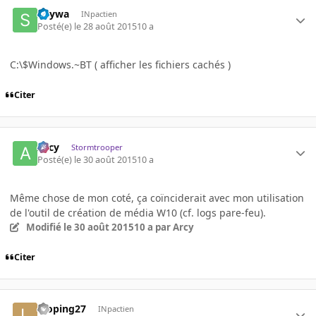
Skywa
INpactien
Posté(e)
le 28 août 2015
10 a
C:\$Windows.~BT ( afficher les fichiers cachés )
Citer
Arcy
Stormtrooper
Posté(e)
le 30 août 2015
10 a
Même chose de mon coté, ça coïnciderait avec mon utilisation
de l'outil de création de média W10 (cf. logs pare-feu).
Modifié
le 30 août 2015
10 a
par Arcy
Citer
looping27
INpactien