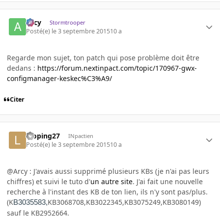
Arcy
Stormtrooper
Posté(e)
le 3 septembre 2015
10 a
Regarde mon sujet, ton patch qui pose problème doit être
dedans :
https://forum.nextinpact.com/topic/170967-gwx-
configmanager-keskec%C3%A9/
Citer
looping27
INpactien
Posté(e)
le 3 septembre 2015
10 a
@Arcy : J'avais aussi supprimé plusieurs KBs (je n'ai pas leurs
chiffres) et suivi le tuto d'
un autre site
. J'ai fait une nouvelle
recherche à l'instant des KB de ton lien, ils n'y sont pas/plus.
(K
KB3068708,KB3022345,KB3075249,KB3080149)
B3035583,
sauf le KB2952664.