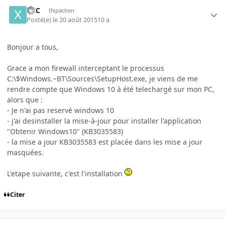
XXC
INpactien
Posté(e)
le 20 août 2015
10 a
Bonjour a tous,
Grace a mon firewall interceptant le processus
C:\$Windows.~BT\Sources\SetupHost.exe, je viens de me
rendre compte que Windows 10 à été telechargé sur mon PC,
alors que :
- Je n'ai pas reservé windows 10
- j'ai desinstaller la mise-à-jour pour installer l'application
"Obtenir Windows10" (KB3035583)
- la mise a jour KB3035583 est placée dans les mise a jour
masquées.
L'etape suivante, c'est l'installation
Citer