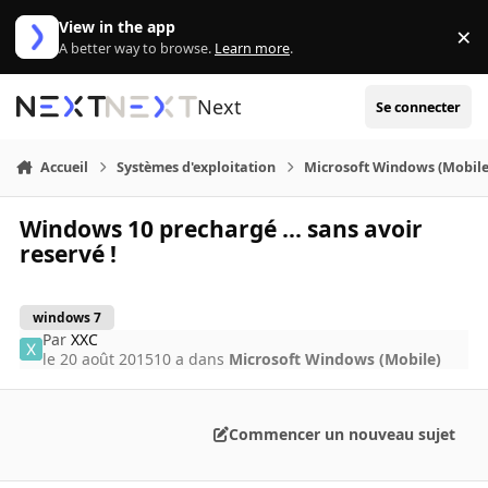
Aller au contenu
View in the app
×
Di
A better way to browse.
Learn more
.
Next
Se connecter
Accueil
Systèmes d'exploitation
Microsoft Windows (Mobile
Windows 10 prechargé ... sans avoir
reservé !
windows 7
Par
XXC
le 20 août 2015
10 a
dans
Microsoft Windows (Mobile)
Commencer un nouveau sujet