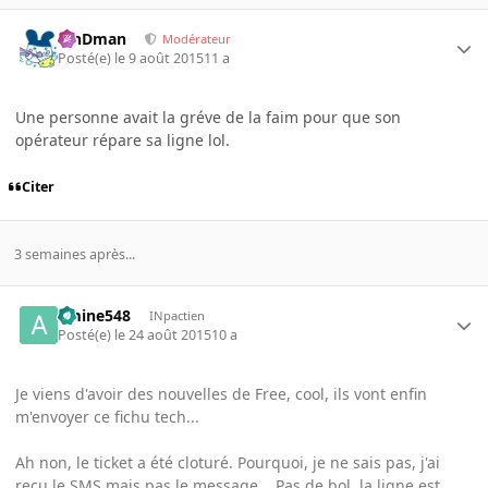
RinDman
Modérateur
Posté(e)
le 9 août 2015
11 a
Une personne avait la gréve de la faim pour que son
opérateur répare sa ligne lol.
Citer
3 semaines après...
amine548
INpactien
Posté(e)
le 24 août 2015
10 a
Je viens d'avoir des nouvelles de Free, cool, ils vont enfin
m'envoyer ce fichu tech...
Ah non, le ticket a été cloturé. Pourquoi, je ne sais pas, j'ai
reçu le SMS mais pas le message... Pas de bol, la ligne est