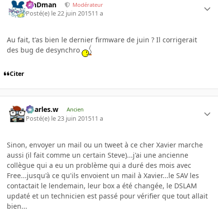
RinDman
Modérateur
Posté(e)
le 22 juin 2015
11 a
Au fait, t'as bien le dernier firmware de juin ? Il corrigerait
des bug de desynchro
Citer
Charles.w
Ancien
Posté(e)
le 23 juin 2015
11 a
Sinon, envoyer un mail ou un tweet à ce cher Xavier marche
aussi (il fait comme un certain Steve)...j'ai une ancienne
collègue qui a eu un problème qui a duré des mois avec
Free...jusqu'à ce qu'ils envoient un mail à Xavier...le SAV les
contactait le lendemain, leur box a été changée, le DSLAM
updaté et un technicien est passé pour vérifier que tout allait
bien...