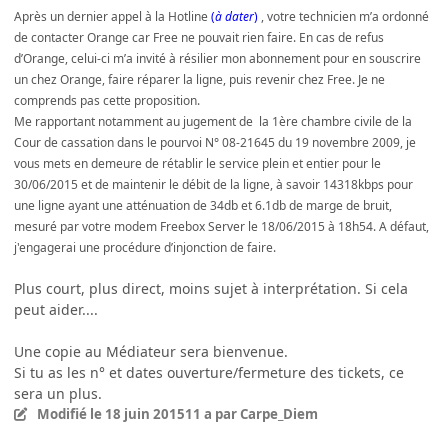
Après un dernier appel à la Hotline
(
à dater
)
, votre technicien m’a ordonné
de contacter Orange car Free ne pouvait rien faire. En cas de refus
d’Orange, celui-ci m’a invité à résilier mon abonnement pour en souscrire
un chez Orange, faire réparer la ligne, puis revenir chez Free. Je ne
comprends pas cette proposition.
Me rapportant notamment au jugement de la 1ère chambre civile de la
Cour de cassation dans le pourvoi N° 08-21645 du 19 novembre 2009, je
vous mets en demeure de rétablir le service
plein et entier pour le
30/06/2015
et de maintenir le débit de la ligne, à savoir 14318kbps pour
une ligne ayant une atténuation de 34db et 6.1db de marge de bruit,
mesuré par votre modem Freebox Server le 18/06/2015 à 18h54. A défaut,
j'engagerai une procédure d’injonction de faire.
Plus court, plus direct, moins sujet à interprétation. Si cela
peut aider....
Une copie au Médiateur sera bienvenue.
Si tu as les n° et dates ouverture/fermeture des tickets, ce
sera un plus.
Modifié
le 18 juin 2015
11 a
par Carpe_Diem