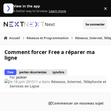
Aller au contenu
View in the app
×
Di
A better way to browse.
Learn more
.
Next
Se connecter
Accueil
Réseaux et Programmation
Réseaux, Internet, Télé
Comment forcer Free a réparer ma
ligne
free
pertes récurrentes
synchro
Par
Jaskier
le 18 juin 2015
11 a
dans
Réseaux, Internet, Téléphonie et
Services en Ligne
Commencer un nouveau sujet