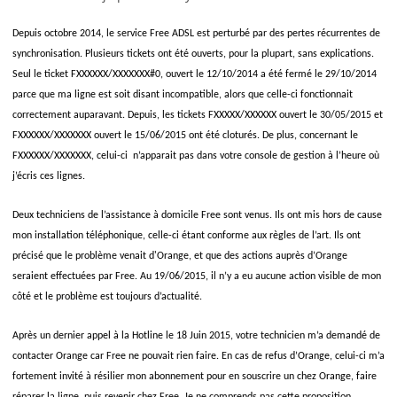
Depuis octobre 2014, le service Free ADSL est perturbé par des pertes récurrentes de
synchronisation. Plusieurs tickets ont été ouverts, pour la plupart, sans explications.
Seul le ticket FXXXXXX/XXXXXXX#0, ouvert le 12/10/2014 a été fermé le 29/10/2014
parce que ma ligne est soit disant incompatible, alors que celle-ci fonctionnait
correctement auparavant. Depuis, les tickets FXXXXX/XXXXXX ouvert le 30/05/2015 et
FXXXXXX/XXXXXXX ouvert le 15/06/2015 ont été cloturés. De plus, concernant le
FXXXXXX/XXXXXXX, celui-ci n’apparait pas dans votre console de gestion à l’heure où
j’écris ces lignes.
Deux techniciens de l’assistance à domicile Free sont venus. Ils ont mis hors de cause
mon installation téléphonique, celle-ci étant conforme aux règles de l’art. Ils ont
précisé que le problème venait d'Orange, et que des actions auprès d’Orange
seraient effectuées par Free. Au 19/06/2015, il n’y a eu aucune action visible de mon
côté et le problème est toujours d’actualité.
Après un dernier appel à la Hotline le 18 Juin 2015, votre technicien m’a demandé de
contacter Orange car Free ne pouvait rien faire. En cas de refus d’Orange, celui-ci m’a
fortement invité à résilier mon abonnement pour en souscrire un chez Orange, faire