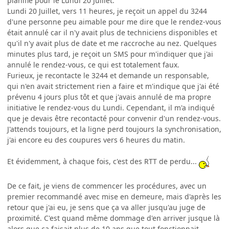
planifié pour le Lundi 20 Juillet.
Lundi 20 Juillet, vers 11 heures, je reçoit un appel du 3244
d'une personne peu aimable pour me dire que le rendez-vous
était annulé car il n'y avait plus de techniciens disponibles et
qu'il n'y avait plus de date et me raccroche au nez. Quelques
minutes plus tard, je reçoit un SMS pour m'indiquer que j'ai
annulé le rendez-vous, ce qui est totalement faux.
Furieux, je recontacte le 3244 et demande un responsable,
qui n'en avait strictement rien a faire et m'indique que j'ai été
prévenu 4 jours plus tôt et que j'avais annulé de ma propre
initiative le rendez-vous du Lundi. Cependant, il m'a indiqué
que je devais être recontacté pour convenir d'un rendez-vous.
J'attends toujours, et la ligne perd toujours la synchronisation,
j'ai encore eu des coupures vers 6 heures du matin.
Et évidemment, à chaque fois, c'est des RTT de perdu...
De ce fait, je viens de commencer les procédures, avec un
premier recommandé avec mise en demeure, mais d'après les
retour que j'ai eu, je sens que ça va aller jusqu'au juge de
proximité. C'est quand même dommage d'en arriver jusque là
alors que ça faisait plus de 10 ans que tout fonctionnait