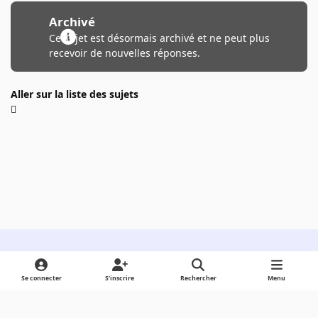
Archivé
Ce sujet est désormais archivé et ne peut plus
recevoir de nouvelles réponses.
Aller sur la liste des sujets
Light Mode
Dark Mode
System Preference
Se connecter
S’inscrire
Rechercher
Menu
Langue
Cookies
Powered by
Invision Community