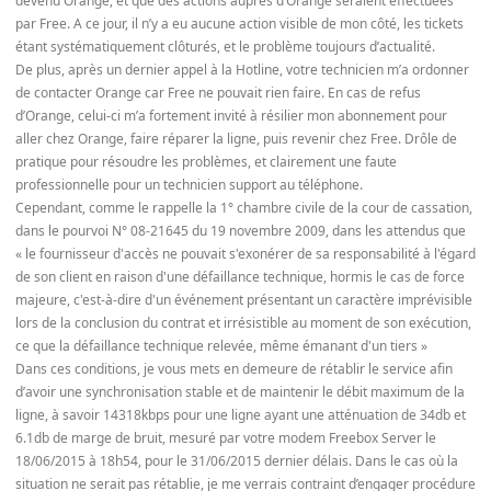
devenu Orange, et que des actions auprès d’Orange seraient effectuées
par Free. A ce jour, il n’y a eu aucune action visible de mon côté, les tickets
étant systématiquement clôturés, et le problème toujours d’actualité.
De plus, après un dernier appel à la Hotline, votre technicien m’a ordonner
de contacter Orange car Free ne pouvait rien faire. En cas de refus
d’Orange, celui-ci m’a fortement invité à résilier mon abonnement pour
aller chez Orange, faire réparer la ligne, puis revenir chez Free. Drôle de
pratique pour résoudre les problèmes, et clairement une faute
professionnelle pour un technicien support au téléphone.
Cependant, comme le rappelle la 1° chambre civile de la cour de cassation,
dans le pourvoi N° 08-21645 du 19 novembre 2009, dans les attendus que
« le fournisseur d'accès ne pouvait s'exonérer de sa responsabilité à l'égard
de son client en raison d'une défaillance technique, hormis le cas de force
majeure, c'est-à-dire d'un événement présentant un caractère imprévisible
lors de la conclusion du contrat et irrésistible au moment de son exécution,
ce que la défaillance technique relevée, même émanant d'un tiers »
Dans ces conditions, je vous mets en demeure de rétablir le service afin
d’avoir une synchronisation stable et de maintenir le débit maximum de la
ligne, à savoir 14318kbps pour une ligne ayant une atténuation de 34db et
6.1db de marge de bruit, mesuré par votre modem Freebox Server le
18/06/2015 à 18h54, pour le 31/06/2015 dernier délais. Dans le cas où la
situation ne serait pas rétablie, je me verrais contraint d’engager procédure