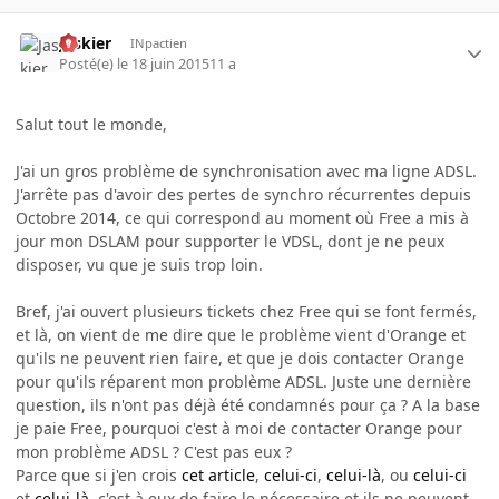
Jaskier
INpactien
Posté(e)
le 18 juin 2015
11 a
Salut tout le monde,
J'ai un gros problème de synchronisation avec ma ligne ADSL.
J'arrête pas d'avoir des pertes de synchro récurrentes depuis
Octobre 2014, ce qui correspond au moment où Free a mis à
jour mon DSLAM pour supporter le VDSL, dont je ne peux
disposer, vu que je suis trop loin.
Bref, j'ai ouvert plusieurs tickets chez Free qui se font fermés,
et là, on vient de me dire que le problème vient d'Orange et
qu'ils ne peuvent rien faire, et que je dois contacter Orange
pour qu'ils réparent mon problème ADSL. Juste une dernière
question, ils n'ont pas déjà été condamnés pour ça ? A la base
je paie Free, pourquoi c'est à moi de contacter Orange pour
mon problème ADSL ? C'est pas eux ?
Parce que si j'en crois
cet article
,
celui-ci
,
celui-là
, ou
celui-ci
et
celui-là
, c'est à eux de faire le nécessaire et ils ne peuvent