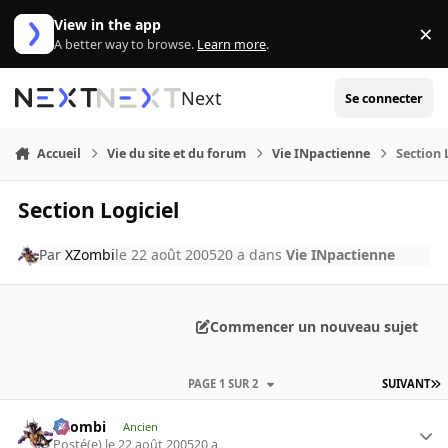
Aller au contenu
View in the app
×
Di
A better way to browse.
Learn more
.
Next
Se connecter
Accueil
Vie du site et du forum
Vie INpactienne
Section 
Section Logiciel
Par
XZombi
le 22 août 2005
20 a
dans
Vie INpactienne
Commencer un nouveau sujet
PAGE 1 SUR 2
SUIVANT
XZombi
Ancien
Posté(e)
le 22 août 2005
20 a