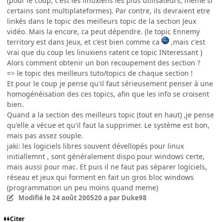
(pour le coup, c'est les linuxiens les plus utilisateurs, meme si
certains sont multiplateformes). Par contre, ils devraient etre
linkés dans le topic des meilleurs topic de la section Jeux
vidéo. Mais la encore, ca peut dépendre. (le topic Ennemy
territory est dans Jeux, et c'est bien comme ca
,mais c'est
vrai que du coup les linuxiens ratent ce topic INteressant )
Alors comment obtenir un bon recoupement des section ?
=> le topic des meilleurs tuto/topics de chaque section !
Et pour le coup je pense qu'il faut sérieusement penser à une
homogénéisation des ces topics, afin que les info se croisent
bien.
Quand a la section des meilleurs topic (tout en haut) ,je pense
qu'elle a vécue et qu'il faut la supprimer. Le système est bon,
mais pas assez souple.
jaki: les logiciels libres souvent dévellopés pour linux
initiallemnt , sont généralement dispo pour windows certe,
mais aussi pour mac. Et puis il ne faut pas séparer logiciels,
réseau et jeux qui forment en fait un gros bloc windows
(programmation un peu moins quand meme)
Modifié
le 24 août 2005
20 a
par Duke98
Citer