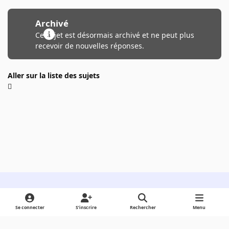
Archivé
Ce sujet est désormais archivé et ne peut plus
recevoir de nouvelles réponses.
Aller sur la liste des sujets
Light Mode
Dark Mode
System Preference
Se connecter
S’inscrire
Rechercher
Menu
Langue
Cookies