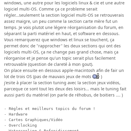
windows, une autre pour les logiciels linux & cie et une autre
logiciel multi-OS. Comme ça ce probleme serait
régler...seulement la section logiciel multi-OS se retrouverais
assez maigre, un peu comme la section carte mère fut un
temps. Je vois plutot une légere réorganisation du forum, en
séparant la parti matériel en haut, et software en dessous.
Vous remarquerez que windows et linux se touchent, ça
permet donc de "rapprocher" les deux sections qui ont des
logiciels multi-OS, ça ne change pas grand chose, mais ça
réorganise et je pense qu'un topic serait plus facilement
retrouvable (question de clareté à mon gout).
On place ensuite en dessous apple-macintosh afin de fair un
lot de trois OS (pas de mauvais jeux de mots
)
j'esite à placer la section tuning avec la section jeux vidéos,
parceque ce sont tout les deux des loisirs... mais le tuning fait
aussi parti du matériel (on parle de réhobus, de boitiers .... )
- Règles et meilleurs topics du forum !

- Hardware

- Cartes Graphiques/Vidéo

- Overclocking

- Watercooling & Refroidissement
