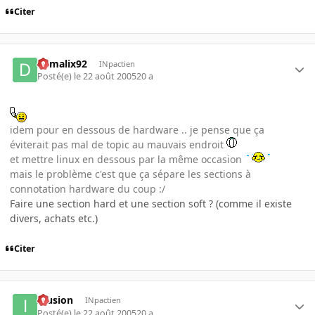
Citer
damalix92
INpactien
Posté(e)
le 22 août 2005
20 a
idem pour en dessous de hardware .. je pense que ça
éviterait pas mal de topic au mauvais endroit
et mettre linux en dessous par la même occasion
mais le problème c'est que ça sépare les sections à
connotation hardware du coup :/
Faire une section hard et une section soft ? (comme il existe
divers, achats etc.)
Citer
Illusion
INpactien
Posté(e)
le 22 août 2005
20 a