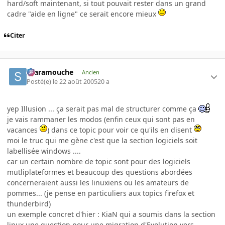
hard/soft maintenant, si tout pouvait rester dans un grand
cadre "aide en ligne" ce serait encore mieux
Citer
Scaramouche
Ancien
Posté(e)
le 22 août 2005
20 a
yep Illusion ... ça serait pas mal de structurer comme ça
je vais rammaner les modos (enfin ceux qui sont pas en
vacances
) dans ce topic pour voir ce qu'ils en disent
moi le truc qui me gène c'est que la section logiciels soit
labellisée windows ....
car un certain nombre de topic sont pour des logiciels
mutliplateformes et beaucoup des questions abordées
concerneraient aussi les linuxiens ou les amateurs de
pommes... (je pense en particuliers aux topics firefox et
thunderbird)
un exemple concret d'hier : KiaN qui a soumis dans la section
linux une question pour une migration d'Evolution vers