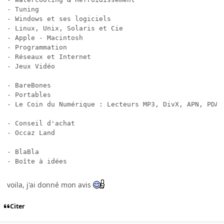
- Tuning

- Windows et ses logiciels

- Linux, Unix, Solaris et Cie

- Apple - Macintosh

- Programmation

- Réseaux et Internet

- Jeux Vidéo

- BareBones

- Portables

- Le Coin du Numérique : Lecteurs MP3, DivX, APN, PDAs,
- Conseil d'achat

- Occaz Land

- BlaBla

voila, j'ai donné mon avis
Citer