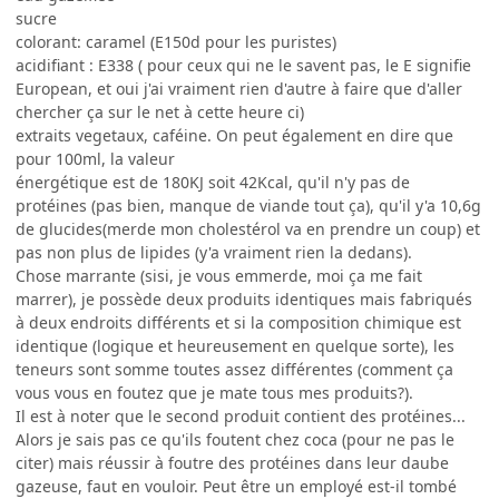
sucre
colorant: caramel (E150d pour les puristes)
acidifiant : E338 ( pour ceux qui ne le savent pas, le E signifie
European, et oui j'ai vraiment rien d'autre à faire que d'aller
chercher ça sur le net à cette heure ci)
extraits vegetaux, caféine. On peut également en dire que
pour 100ml, la valeur
énergétique est de 180KJ soit 42Kcal, qu'il n'y pas de
protéines (pas bien, manque de viande tout ça), qu'il y'a 10,6g
de glucides(merde mon cholestérol va en prendre un coup) et
pas non plus de lipides (y'a vraiment rien la dedans).
Chose marrante (sisi, je vous emmerde, moi ça me fait
marrer), je possède deux produits identiques mais fabriqués
à deux endroits différents et si la composition chimique est
identique (logique et heureusement en quelque sorte), les
teneurs sont somme toutes assez différentes (comment ça
vous vous en foutez que je mate tous mes produits?).
Il est à noter que le second produit contient des protéines...
Alors je sais pas ce qu'ils foutent chez coca (pour ne pas le
citer) mais réussir à foutre des protéines dans leur daube
gazeuse, faut en vouloir. Peut être un employé est-il tombé