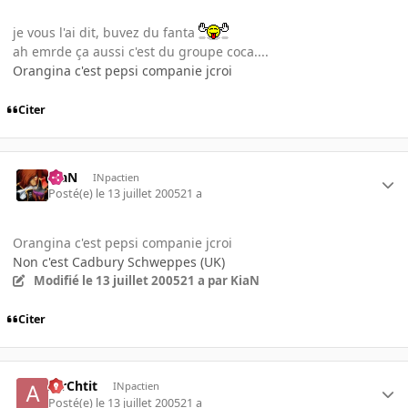
je vous l'ai dit, buvez du fanta
ah emrde ça aussi c'est du groupe coca....
Orangina c'est pepsi companie jcroi
Citer
KiaN
INpactien
Posté(e)
le 13 juillet 2005
21 a
Orangina c'est pepsi companie jcroi
Non c'est Cadbury Schweppes (UK)
Modifié
le 13 juillet 2005
21 a
par KiaN
Citer
AirChtit
INpactien
Posté(e)
le 13 juillet 2005
21 a