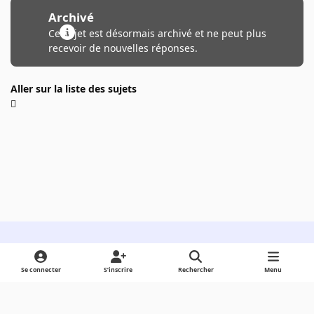
Archivé
Ce sujet est désormais archivé et ne peut plus
recevoir de nouvelles réponses.
Aller sur la liste des sujets
Light Mode
Dark Mode
System Preference
Se connecter
S’inscrire
Rechercher
Menu
Langue
Cookies
Powered by
Invision Community