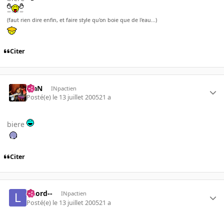
(faut rien dire enfin, et faire style qu'on boie que de l'eau...)
Citer
KiaN
INpactien
Posté(e)
le 13 juillet 2005
21 a
biere
Citer
--Lord--
INpactien
Posté(e)
le 13 juillet 2005
21 a