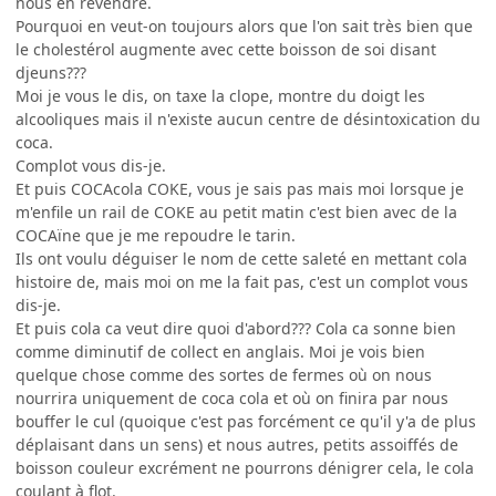
nous en revendre.
Pourquoi en veut-on toujours alors que l'on sait très bien que
le cholestérol augmente avec cette boisson de soi disant
djeuns???
Moi je vous le dis, on taxe la clope, montre du doigt les
alcooliques mais il n'existe aucun centre de désintoxication du
coca.
Complot vous dis-je.
Et puis COCAcola COKE, vous je sais pas mais moi lorsque je
m'enfile un rail de COKE au petit matin c'est bien avec de la
COCAïne que je me repoudre le tarin.
Ils ont voulu déguiser le nom de cette saleté en mettant cola
histoire de, mais moi on me la fait pas, c'est un complot vous
dis-je.
Et puis cola ca veut dire quoi d'abord??? Cola ca sonne bien
comme diminutif de collect en anglais. Moi je vois bien
quelque chose comme des sortes de fermes où on nous
nourrira uniquement de coca cola et où on finira par nous
bouffer le cul (quoique c'est pas forcément ce qu'il y'a de plus
déplaisant dans un sens) et nous autres, petits assoiffés de
boisson couleur excrément ne pourrons dénigrer cela, le cola
coulant à flot.