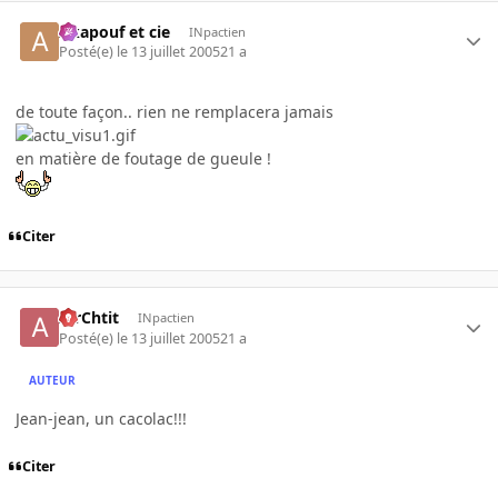
Akapouf et cie
INpactien
Posté(e)
le 13 juillet 2005
21 a
de toute façon.. rien ne remplacera jamais
en matière de foutage de gueule !
Citer
AirChtit
INpactien
Posté(e)
le 13 juillet 2005
21 a
AUTEUR
Jean-jean, un cacolac!!!
Citer