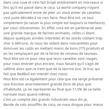
dans une cuve et s'est fait broyé entièrement en morceaux si
fins qu'il est passé dans le coca. La world company n'ayant
pas spécialement envie de jeter un stock entier de canettes
s'est juste décidée à ne rien faire. Peut être est- ce tout
simplement (la raison la plus simple est toujours la meilleure)
par souci d'économies. En effet, coca est en partenariat avec
une grande marque de farines animales, celles-ci étant
depuis quelques années interdites et les stocks coûtant trop
cher à détruire, ils nous les vident dans noscanettes pour
diminuer les coûts en mettant moins de bons (???) produits et
en les remplaçant par de la farine de cerveau de taureau.
Peut être est-ce pour cela que leurs canettes sont rouges,
pour nous énerver plus encore, nous faisant qu'il s'agit de
caféine alors que ce n'est que de la taurine (sisi, le truc qui
fait que RedBull est interdit chez nous).
Peut être est-ce également pour cela que ma verge présente
une érection anormalement grande (5cm de plus que
d'habitude, ça ne représente au final que 17,5% de sa taille
normale mais quand même).
C'est un complot des grands industriels vous dis-je,
Bande de sots assoiffés de coca, on nous drogue pour mieux