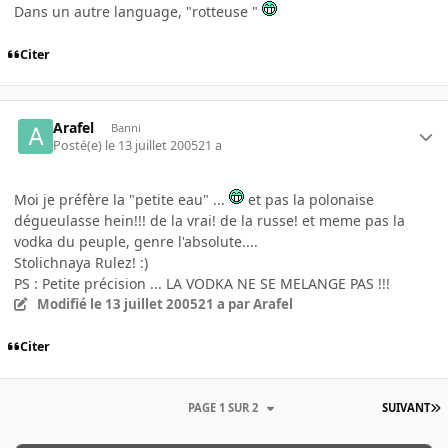
Dans un autre language, "rotteuse "
Citer
Arafel
Banni
Posté(e)
le 13 juillet 2005
21 a
Moi je préfère la "petite eau" ...
et pas la polonaise
dégueulasse hein!!! de la vrai! de la russe! et meme pas la
vodka du peuple, genre l'absolute....
Stolichnaya Rulez! :)
PS : Petite précision ... LA VODKA NE SE MELANGE PAS !!!
Modifié
le 13 juillet 2005
21 a
par Arafel
Citer
PAGE 1 SUR 2
SUIVANT