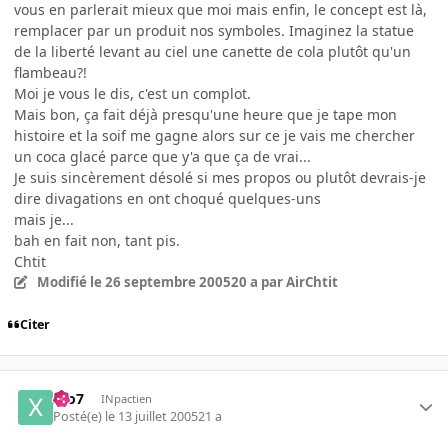
vous en parlerait mieux que moi mais enfin, le concept est là,
remplacer par un produit nos symboles. Imaginez la statue
de la liberté levant au ciel une canette de cola plutôt qu'un
flambeau?!
Moi je vous le dis, c'est un complot.
Mais bon, ça fait déjà presqu'une heure que je tape mon
histoire et la soif me gagne alors sur ce je vais me chercher
un coca glacé parce que y'a que ça de vrai...
Je suis sincèrement désolé si mes propos ou plutôt devrais-je
dire divagations en ont choqué quelques-uns
mais je...
bah en fait non, tant pis.
Chtit
Modifié
le 26 septembre 2005
20 a
par AirChtit
Citer
xto7
INpactien
Posté(e)
le 13 juillet 2005
21 a