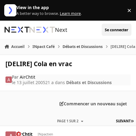
Aller au contenu
View in the app
×
Di
A better way to browse.
Learn more
.
Next
Se connecter
Accueil
INpact Café
Débats et Discussions
[DELIRE] Cola
[DELIRE] Cola en vrac
Par
AirChtit
le 13 juillet 2005
21 a
dans
Débats et Discussions
Commencer un nouveau sujet
PAGE 1 SUR 2
SUIVANT
AirChtit
INpactien