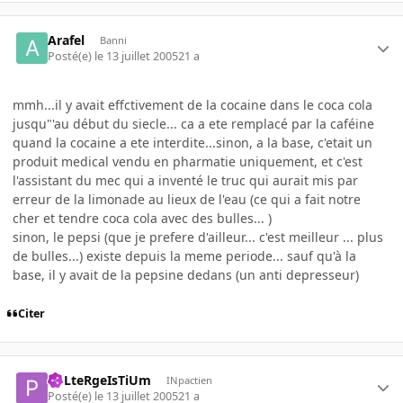
Arafel
Banni
Posté(e)
le 13 juillet 2005
21 a
mmh...il y avait effctivement de la cocaine dans le coca cola
jusqu"'au début du siecle... ca a ete remplacé par la caféine
quand la cocaine a ete interdite...sinon, a la base, c'etait un
produit medical vendu en pharmatie uniquement, et c'est
l'assistant du mec qui a inventé le truc qui aurait mis par
erreur de la limonade au lieux de l'eau (ce qui a fait notre
cher et tendre coca cola avec des bulles... )
sinon, le pepsi (que je prefere d'ailleur... c'est meilleur ... plus
de bulles...) existe depuis la meme periode... sauf qu'à la
base, il y avait de la pepsine dedans (un anti depresseur)
Citer
PoLteRgeIsTiUm
INpactien
Posté(e)
le 13 juillet 2005
21 a