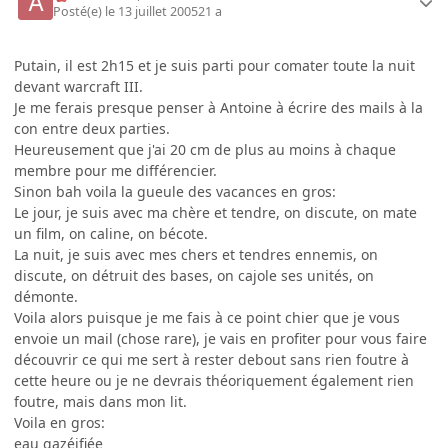
Posté(e)
le 13 juillet 2005
21 a
Putain, il est 2h15 et je suis parti pour comater toute la nuit
devant warcraft III.
Je me ferais presque penser à Antoine à écrire des mails à la
con entre deux parties.
Heureusement que j'ai 20 cm de plus au moins à chaque
membre pour me différencier.
Sinon bah voila la gueule des vacances en gros:
Le jour, je suis avec ma chère et tendre, on discute, on mate
un film, on caline, on bécote.
La nuit, je suis avec mes chers et tendres ennemis, on
discute, on détruit des bases, on cajole ses unités, on
démonte.
Voila alors puisque je me fais à ce point chier que je vous
envoie un mail (chose rare), je vais en profiter pour vous faire
découvrir ce qui me sert à rester debout sans rien foutre à
cette heure ou je ne devrais théoriquement également rien
foutre, mais dans mon lit.
Voila en gros:
eau gazéifiée