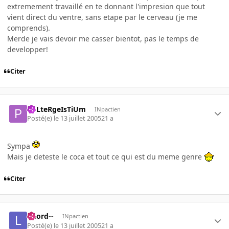
extremement travaillé en te donnant l'impresion que tout
vient direct du ventre, sans etape par le cerveau (je me
comprends).
Merde je vais devoir me casser bientot, pas le temps de
developper!
Citer
PoLteRgeIsTiUm
INpactien
Posté(e)
le 13 juillet 2005
21 a
Sympa
Mais je deteste le coca et tout ce qui est du meme genre
Citer
--Lord--
INpactien
Posté(e)
le 13 juillet 2005
21 a