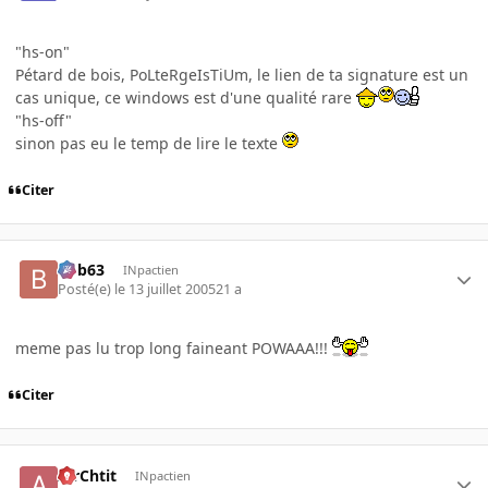
"hs-on"
Pétard de bois, PoLteRgeIsTiUm, le lien de ta signature est un
cas unique, ce windows est d'une qualité rare
"hs-off"
sinon pas eu le temp de lire le texte
Citer
bob63
INpactien
Posté(e)
le 13 juillet 2005
21 a
meme pas lu trop long faineant POWAAA!!!
Citer
AirChtit
INpactien