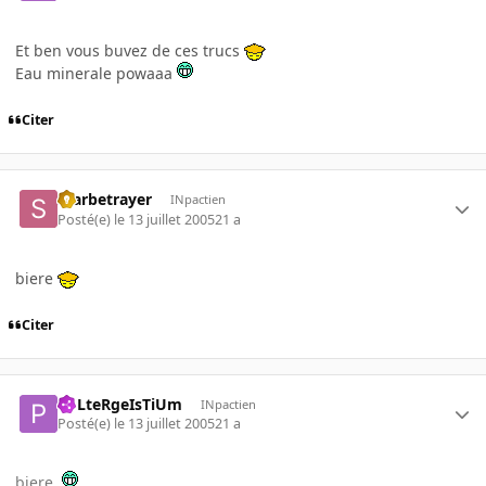
Et ben vous buvez de ces trucs
Eau minerale powaaa
Citer
Starbetrayer
INpactien
Posté(e)
le 13 juillet 2005
21 a
biere
Citer
PoLteRgeIsTiUm
INpactien
Posté(e)
le 13 juillet 2005
21 a
biere