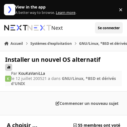
Aller au contenu
View in the app
×
Di
A better way to browse.
Learn more
.
Next
Se connecter
Accueil
Systèmes d'exploitation
GNU/Linux, *BSD et dérivé
Installer un nouvel OS alternatif
Par
KouKaVaniLLa
le 12 juillet 2005
21 a
dans
GNU/Linux, *BSD et dérivés
d'UNIX
Commencer un nouveau sujet
A choisir ...
55 membres ont voté