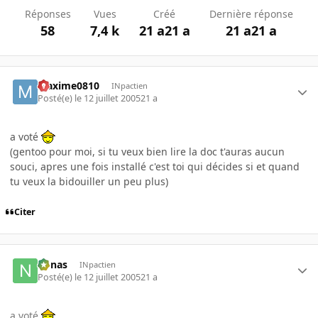
Réponses
Vues
Créé
Dernière réponse
58
7,4 k
21 a
21 a
21 a
21 a
Maxime0810
INpactien
Posté(e)
le 12 juillet 2005
21 a
a voté
(gentoo pour moi, si tu veux bien lire la doc t'auras aucun
souci, apres une fois installé c'est toi qui décides si et quand
tu veux la bidouiller un peu plus)
Citer
nonas
INpactien
Posté(e)
le 12 juillet 2005
21 a
a voté