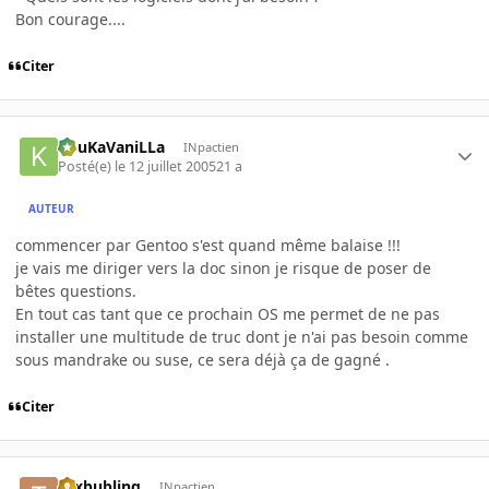
Bon courage....
Citer
KouKaVaniLLa
INpactien
Posté(e)
le 12 juillet 2005
21 a
AUTEUR
commencer par Gentoo s'est quand même balaise !!!
je vais me diriger vers la doc sinon je risque de poser de
bêtes questions.
En tout cas tant que ce prochain OS me permet de ne pas
installer une multitude de truc dont je n'ai pas besoin comme
sous mandrake ou suse, ce sera déjà ça de gagné .
Citer
tuxbubling
INpactien