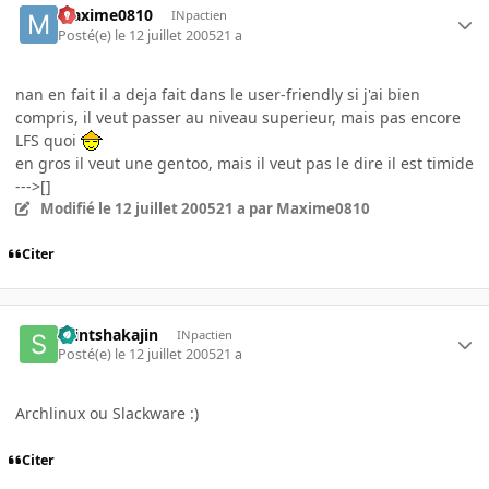
Maxime0810
INpactien
Posté(e)
le 12 juillet 2005
21 a
nan en fait il a deja fait dans le user-friendly si j'ai bien
compris, il veut passer au niveau superieur, mais pas encore
LFS quoi
en gros il veut une gentoo, mais il veut pas le dire il est timide
--->[]
Modifié
le 12 juillet 2005
21 a
par Maxime0810
Citer
saintshakajin
INpactien
Posté(e)
le 12 juillet 2005
21 a
Archlinux ou Slackware :)
Citer