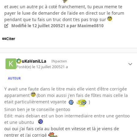
et avec un autre pc à coté franchement, tu peux meme te
payer le luxe de demander de l'aide en direct sur le forum
pendant que tu fais un truc dont t'es pas trop sur
Modifié
le 12 juillet 2005
21 a
par Maxime0810
Citer
KouKaVaniLLa
INpactien
Posté(e)
le 12 juillet 2005
21 a
AUTEUR
Y avait une faute dans le titre mais elle vient d'être corrigée
apparament
(bon moi aussi j'en fais de fôtes mais celle la
etait particulièrement voyante
)
Sinon ben je te conseille gentoo
Edit: mais debian est un bon intermediaire entre une gentoo
et une ubuntu
oui oui j'ai fais cela au boulot en vitesse et là je viens de
rentrer et j'ai corrigé