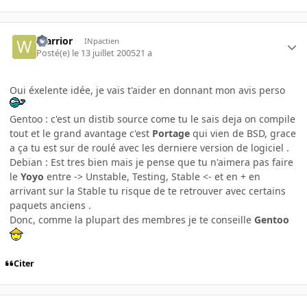
Warrior
INpactien
Posté(e)
le 13 juillet 2005
21 a
Oui éxelente idée, je vais t'aider en donnant mon avis perso
Gentoo : c'est un distib source come tu le sais deja on compile
tout et le grand avantage c'est
Portage
qui vien de BSD, grace
a ça tu est sur de roulé avec les derniere version de logiciel .
Debian : Est tres bien mais je pense que tu n'aimera pas faire
le
Yoyo
entre -> Unstable, Testing, Stable <- et en + en
arrivant sur la Stable tu risque de te retrouver avec certains
paquets anciens .
Donc, comme la plupart des membres je te conseille
Gentoo
Citer