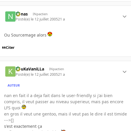
nonas
INpactien
Posté(e)
le 12 juillet 2005
21 a
Ou Sourcemage alors
Citer
KouKaVaniLLa
INpactien
Posté(e)
le 12 juillet 2005
21 a
AUTEUR
nan en fait il a deja fait dans le user-friendly si j'ai bien
compris, il veut passer au niveau superieur, mais pas encore
LFS quoi
en gros il veut une gentoo, mais il veut pas le dire il est timide
--->[]
s'est exactement ça