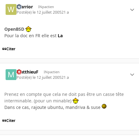
Warrior
INpactien
Posté(e)
le 12 juillet 2005
21 a
OpenBSD
Pour la doc en FR elle est
La
Citer
MatthieuF
INpactien
Posté(e)
le 12 juillet 2005
21 a
Prenez en compte que cela ne doit pas être un casse tête
interminable. (pour un minable)
Dans ce cas, rajoute ubuntu, mandriva & suse
Citer