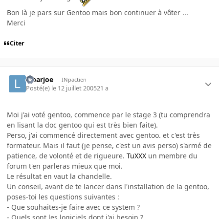
Bon là je pars sur Gentoo mais bon continuer à vôter ...
Merci
Citer
lebarjoe
INpactien
Posté(e)
le 12 juillet 2005
21 a
Moi j'ai voté gentoo, commence par le stage 3 (tu comprendra
en lisant la doc gentoo qui est très bien faite).
Perso, j'ai commencé directement avec gentoo. et c'est très
formateur. Mais il faut (je pense, c'est un avis perso) s'armé de
patience, de volonté et de rigueure.
TuXXX
un membre du
forum t'en parleras mieux que moi.
Le résultat en vaut la chandelle.
Un conseil, avant de te lancer dans l'installation de la gentoo,
poses-toi les questions suivantes :
- Que souhaites-je faire avec ce system ?
- Quels sont les logiciels dont j'ai besoin ?