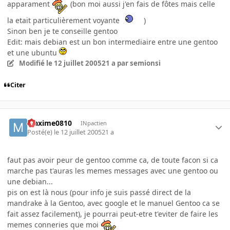
apparament
(bon moi aussi j'en fais de fôtes mais celle
la etait particulièrement voyante
)
Sinon ben je te conseille gentoo
Edit: mais debian est un bon intermediaire entre une gentoo
et une ubuntu
Modifié
le 12 juillet 2005
21 a
par semionsi
Citer
Maxime0810
INpactien
Posté(e)
le 12 juillet 2005
21 a
faut pas avoir peur de gentoo comme ca, de toute facon si ca
marche pas t'auras les memes messages avec une gentoo ou
une debian...
pis on est là nous (pour info je suis passé direct de la
mandrake à la Gentoo, avec google et le manuel Gentoo ca se
fait assez facilement), je pourrai peut-etre t'eviter de faire les
memes conneries que moi