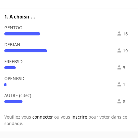
1. A choisir ...
GENTOO
16
DEBIAN
19
FREEBSD
5
OPENBSD
1
AUTRE (citez)
8
Veuillez vous
connecter
ou vous
inscrire
pour voter dans ce
sondage.