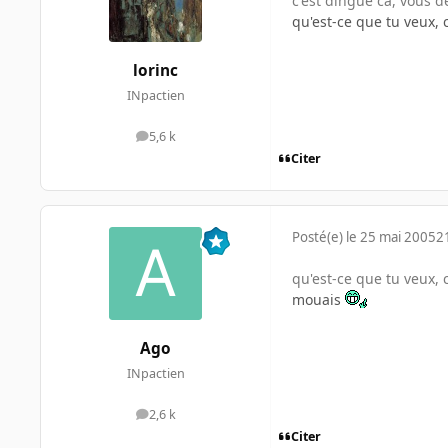
c'est dingue ca, vous 
qu'est-ce que tu veux, c'
lorinc
INpactien
5,6 k
messages
Citer
Posté(e)
le 25 mai 2005
2
qu'est-ce que tu veux, c'
mouais
Ago
INpactien
2,6 k
messages
Citer