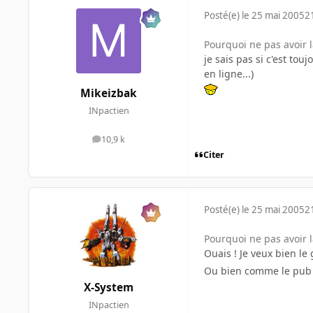
Posté(e)
le 25 mai 2005
2
Pourquoi ne pas avoir 
je sais pas si c'est tou
en ligne...)
Mikeizbak
INpactien
10,9 k
messages
Citer
Posté(e)
le 25 mai 2005
2
Pourquoi ne pas avoir 
Ouais ! Je veux bien l
Ou bien comme le pub 
X-System
INpactien