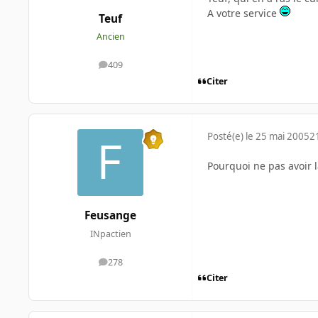
A votre service
Teuf
Ancien
409
messages
Citer
Posté(e)
le 25 mai 2005
2
Pourquoi ne pas avoir 
Feusange
INpactien
278
messages
Citer