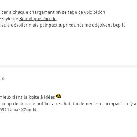
#! car a chaque chargement on se tape ça voix bidon
le style de
Benoit poelvoorde
t suis désoller mais pcinpact & prixdunet me déçoivent bcp là
1 a
 mieux dans la boite à idées
 coup de la régie publicitaire.. habituellement sur pcinpact il n'y
005
21 a
par XZombi