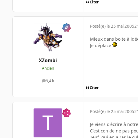
Citer
Posté(e)
le 25 mai 2005
2
Mieux dans boite à idé
Je déplace
XZombi
Ancien
9,4 k
messages
Citer
Posté(e)
le 25 mai 2005
2
Je viens d'écrire à not
C'est con de ne pas pou
Teuf, qui en a ras le c