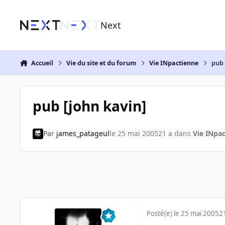
Aller au contenu
Next
Accueil
Vie du site et du forum
Vie INpactienne
pub 
pub [john kavin]
Par
james_patageul
le 25 mai 2005
21 a
dans
Vie INpa
Posté(e)
le 25 mai 2005
2