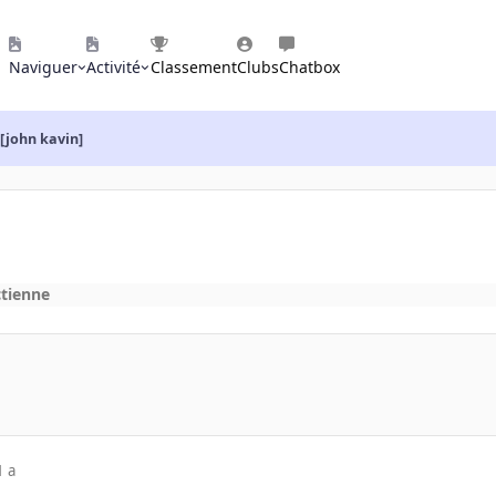
Naviguer
Activité
Classement
Clubs
Chatbox
[john kavin]
ctienne
1 a