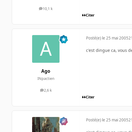
10,1 k
messages
Citer
Posté(e)
le 25 mai 2005
2
c'est dingue ca, vous 
Ago
INpactien
2,6 k
messages
Citer
Posté(e)
le 25 mai 2005
2