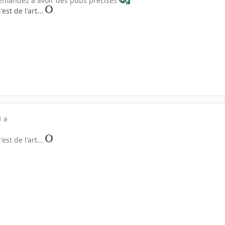
demandez à avoir des pubs précises
est de l'art...
1 a
est de l'art...