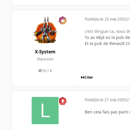
Posté(e)
le 25 mai 2005
2
c'est dingue ca, vous 
Tu as déjà vu la pub de
Et la pub de Renault Cl
X-System
INpactien
10,1 k
messages
Citer
Posté(e)
le 27 mai 2005
2
Ben cela fais pas parti