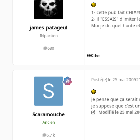
1- cette pub fait CHI#
2- il "ESSAIS" d'imiter 
Moi je dit quel honte e
james_patageul
INpactien
680
messages
Citer
Posté(e)
le 25 mai 2005
2
je pense que ça serait
je suppose que c'est un
Modifié
le 25 mai 2
Scaramouche
Ancien
6,7 k
messages