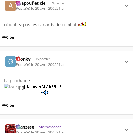
Akapouf et cie
INpactien
Posté(e)
le 20 avril 2005
21 a
n'oubliez pas les canards de combat
Citer
gronky
INpactien
Posté(e)
le 20 avril 2005
21 a
La prochaine...
Citer
ilcanzese
Stormtrooper
Posté(e)
le 20 avril 2005
21 a