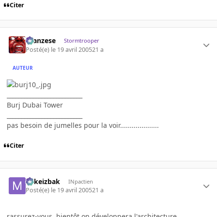
Citer
ilcanzese
Stormtrooper
Posté(e)
le 19 avril 2005
21 a
AUTEUR
__________________________
Burj Dubai Tower
__________________________
pas besoin de jumelles pour la voir....................
Citer
Mikeizbak
INpactien
Posté(e)
le 19 avril 2005
21 a
rassurez-vous, bientôt on développera l'architecture