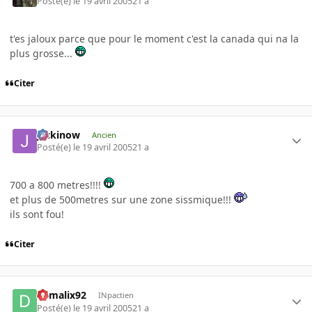
Posté(e)
le 19 avril 2005
21 a
t'es jaloux parce que pour le moment c'est la canada qui na la
plus grosse...
Citer
jackinow
Ancien
Posté(e)
le 19 avril 2005
21 a
700 a 800 metres!!!!
et plus de 500metres sur une zone sissmique!!!
ils sont fou!
Citer
damalix92
INpactien
Posté(e)
le 19 avril 2005
21 a