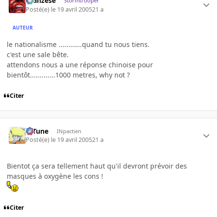
ilcanzese
Stormtrooper
Posté(e)
le 19 avril 2005
21 a
AUTEUR
le nationalisme ............quand tu nous tiens.
c'est une sale bête.
attendons nous a une réponse chinoise pour
bientôt.............1000 metres, why not ?
Citer
D-Tune
INpactien
Posté(e)
le 19 avril 2005
21 a
Bientot ça sera tellement haut qu'il devront prévoir des
masques à oxygène les cons !
Citer