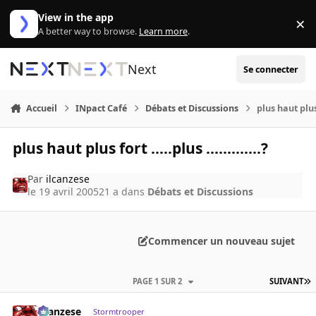
Aller au contenu
View in the app
×
Di
A better way to browse.
Learn more
.
Next
Se connecter
Accueil
INpact Café
Débats et Discussions
plus haut plus f
plus haut plus fort .....plus .............?
Par
ilcanzese
le 19 avril 2005
21 a
dans
Débats et Discussions
Commencer un nouveau sujet
PAGE 1 SUR 2
SUIVANT
ilcanzese
Stormtrooper