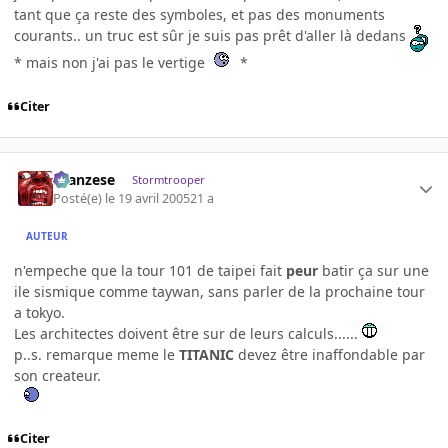
tant que ça reste des symboles, et pas des monuments
courants.. un truc est sûr je suis pas prêt d'aller là dedans
* mais non j'ai pas le vertige
*
Citer
ilcanzese
Stormtrooper
Posté(e)
le 19 avril 2005
21 a
AUTEUR
n'empeche que la tour 101 de taipei fait
peur
batir ça sur une
ile sismique comme taywan, sans parler de la prochaine tour
a tokyo.
Les architectes doivent être sur de leurs calculs......
p..s. remarque meme le
TITANIC
devez être inaffondable par
son createur.
Citer