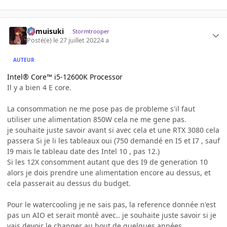
kamuisuki
Stormtrooper
Posté(e)
le 27 juillet 2022
4 a
AUTEUR
Intel® Core™ i5-12600K Processor
Il y a bien 4 E core.
La consommation ne me pose pas de probleme s'il faut
utiliser une alimentation 850W cela ne me gene pas.
je souhaite juste savoir avant si avec cela et une RTX 3080 cela
passera Si je li les tableaux oui (750 demandé en I5 et I7 , sauf
I9 mais le tableau date des Intel 10 , pas 12.)
Si les 12X consomment autant que des I9 de generation 10
alors je dois prendre une alimentation encore au dessus, et
cela passerait au dessus du budget.
Pour le watercooling je ne sais pas, la reference donnée n'est
pas un AIO et serait monté avec.. je souhaite juste savoir si je
vais devoir le changer au bout de quelques années.