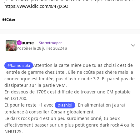
https://www.ldlc.com/s/47JX5O
Citer
Lyaume
Stormtrooper
Posté(e)
le 28 juillet 2022
4 a
Attention la carte mère que tu as choisi c'est de
@kamuisuki
l'entrée de gamme chez Intel. Elle ne coûte pas chère mais la
connectique est limitée, pas d'usb-c ni de 3.2. Et pareil pas de
dissipateur sur la partie VRM.
En dessous de 170€ c'est difficile de trouver une CM potable
en LG1700.
Et pour le reste +1 avec
. En alimentation j'aurai
@ashlol
tendance à conseiller Corsair globalement.
Le dark rock pro 4 est un peu surdimensionné, tu peux
effectivement passer sur un plus petit genre dark rock 4 ou le
NHU12S.