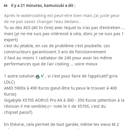
il y a 21 minutes, kamuisuki a dit :
Aprés le watercooling est peut-etre bien mais j'ai juste peur
de ne pas savoir changer l'eau dedans..
Tu as des AIO (All In One) avec lequel tu n'as pas d'entretien ...
mais (je ne me suis pas intéressé à cela, donc je ne suis pas 1
expert)
c'est du jetable, en cas de problème c'est poubelle. Les
constructeurs garantissent 3 ans de fonctionnement
il faut au moins 1 radiateur de 240 pour avoir les même
performances que de l'air cooling ... voire mieux
1 autre solution
, si c'est pour faire de l'applicatif (prix
LDLC)
AMD 5900x à 490 €uros (peut-être tu peux le trouver à 400
€uros)
Gigabyte X570S AORUS Pro AX à 300 - 350 €uros (attention à la
révision il me semble) (<- note le S de X570S, c'est du
chipset passif)
En théorie, cela permet de tout garder, même tes vieux M.2