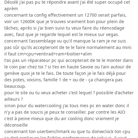
Désolé j'ai pas pu te répondre avant j'ai été super occupé cet
aprèm
concernant ta config effectivement un 12700 serait parfais,
voir un 12600K que je trouves vraiment bon pour plein de
tâches, après si j'ai bien suivi tu veux faire du réencodage
avec, faut que je regarde lequel est le mieux sur vegas.
concernant l'assemblage vu qu'il manque la ram je ne suis
pas sûr qu'ils accepteront de te le faire normalement au mini
il faut cm+cpu+ventirad+ram+boitier+alim
t'as pas un réparateur pc qui accepterait de te le monter dans
le coin par chez toi ? si t'es en haute Savoie ou l'ain autour de
genève quoi je te le fais. De toute façon je le fais déjà pour
des potes, voisins, famille 1 de + ou de - ça changera pas
beaucoup.
pour le site ou tu veux acheter c'est lequel ? possible d'acheter
ailleurs ?
sinon pour du watercooling j'ai tous mes pc en water donc il
n'y a pas de soucis je peux te conseiller. par contre les AIO
c'est à peine mieux que du air cooling donc vraiment je
déconseille
concernant ton userbenchmark vu que tu donwclock ton cpu
ça doit expliquer les faibles performance de celui ci, il vaut