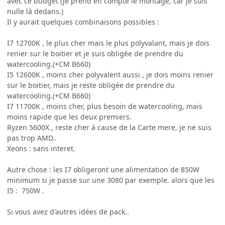
avec ce budget (je prend en compte le montage, car je suis
nulle là dedans.)
Il y aurait quelques combinaisons possibles :
I7 12700K , le plus cher mais le plus polyvalant, mais je dois
renier sur le boitier et je suis obligée de prendre du
watercooling.(+CM B660)
I5 12600K , moins cher polyvalent aussi , je dois moins renier
sur le boitier, mais je reste obligée de prendre du
watercooling.(+CM B660)
I7 11700K , moins cher, plus besoin de watercooling, mais
moins rapide que les deux premiers.
Ryzen 5600X , reste cher à cause de la Carte mere, je ne suis
pas trop AMD..
Xeons : sans interet.
Autre chose : les I7 obligeront une alimentation de 850W
minimum si je passe sur une 3080 par exemple. alors que les
I5 : 750W .
Si vous avez d'autres idées de pack..