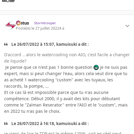
Citer
foetus
Stormtrooper
Posté(e)
le 27 juillet 2022
4 a
Le 26/07/2022 à 15:07, kamuisuki a dit :
D'accord .. alors le watercooling non AIO, c'est facile a changer
de liquide?
Je pense que ce n'est pas 1 bonne question
je ne suis pas
expert, mais si peut changer l'eau, alors cela veut dire que tu
as acheté 1 watercooling "custom" avec les tuyaux, les
raccords, la pompe, ...
Et ce cas là est impossible parce que tu n'as aucune
compétence. Début 2000, il y avait des kits pour débutant
comme le "Zalman Reserator" entre l'AIO et le "custom", mais
en 2022 tu n'as pas le choix.
Le 26/07/2022 à 16:18, kamuisuki a dit :
je viens de lire le TDP est le même 125W.. soit en réel peut