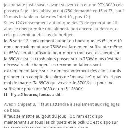
Je souhaite juste savoir avant si avec cela et une RTX 3080 cela
passera Si je li les tableaux oui (750 demandé en I5 et I7 , sauf
I9 mais le tableau date des Intel 10 , pas 12.)
Si les 12X consomment autant que des I9 de generation 10
alors je dois prendre une alimentation encore au dessus, et
cela passerait au dessus du budget.
le i5 serie 12 consomment autant en boost que les i5 serie 10
donc normalement une 750W est largement suffisante même
ta 650W serait suffisante pour moi en tout cas j'essaierai sur
la 650W et si ça crash alors passer sur la 750W mais c'est pas
nécessaire de changer. Les recommandations sont
extrêmement large sur le dimensionnement des alims car ils
prennent en compte des alims de "mauvaise" qualités et pas
mal de marge. Ta 650W qui va avec le 8700K est pour moi
suffisante pour une 3080 et un i5 12600K.
Il y a 2 heures, foetus a dit :
Avec 1 chipset B, il faut s'attendre à seulement aux réglages
de base.
il faut se mettre au gout du jour, l'OC ram est dispo
maintenant sur tous les chipsets et le bclk OC est dispo sur