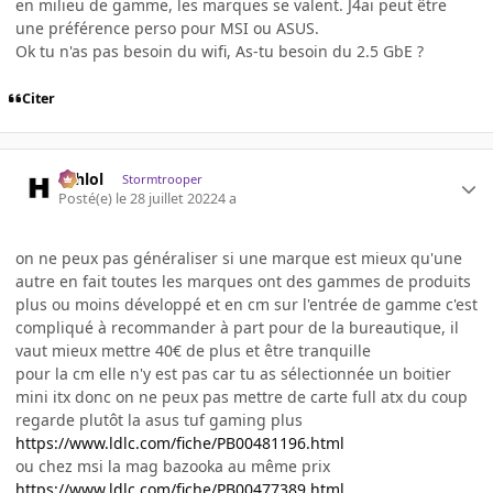
en milieu de gamme, les marques se valent. J4ai peut être
une préférence perso pour MSI ou ASUS.
Ok tu n'as pas besoin du wifi, As-tu besoin du 2.5 GbE ?
Citer
ashlol
Stormtrooper
Posté(e)
le 28 juillet 2022
4 a
on ne peux pas généraliser si une marque est mieux qu'une
autre en fait toutes les marques ont des gammes de produits
plus ou moins développé et en cm sur l'entrée de gamme c'est
compliqué à recommander à part pour de la bureautique, il
vaut mieux mettre 40€ de plus et être tranquille
pour la cm elle n'y est pas car tu as sélectionnée un boitier
mini itx donc on ne peux pas mettre de carte full atx du coup
regarde plutôt la asus tuf gaming plus
https://www.ldlc.com/fiche/PB00481196.html
ou chez msi la mag bazooka au même prix
https://www.ldlc.com/fiche/PB00477389.html