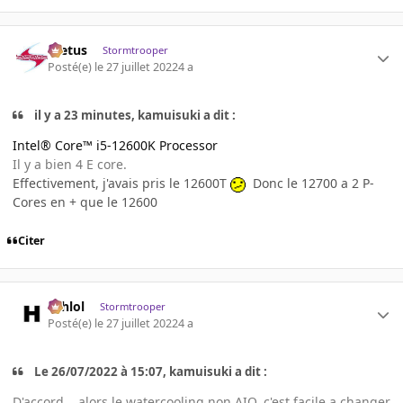
foetus
Stormtrooper
Posté(e)
le 27 juillet 2022
4 a
il y a 23 minutes, kamuisuki a dit :
Intel® Core™ i5-12600K Processor
Il y a bien 4 E core.
Effectivement, j'avais pris le 12600T
Donc le 12700 a 2 P-
Cores en + que le 12600
Citer
ashlol
Stormtrooper
Posté(e)
le 27 juillet 2022
4 a
Le 26/07/2022 à 15:07, kamuisuki a dit :
D'accord .. alors le watercooling non AIO, c'est facile a changer