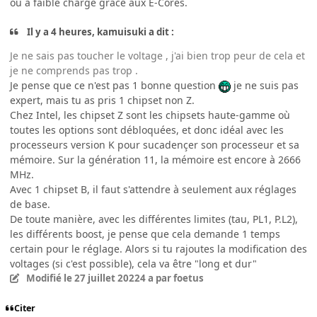
ou à faible charge grâce aux E-Cores.
Il y a 4 heures, kamuisuki a dit :
Je ne sais pas toucher le voltage , j'ai bien trop peur de cela et
je ne comprends pas trop .
Je pense que ce n'est pas 1 bonne question
je ne suis pas
expert, mais tu as pris 1 chipset non Z.
Chez Intel, les chipset Z sont les chipsets haute-gamme où
toutes les options sont débloquées, et donc idéal avec les
processeurs version K pour sucadençer son processeur et sa
mémoire. Sur la génération 11, la mémoire est encore à 2666
MHz.
Avec 1 chipset B, il faut s'attendre à seulement aux réglages
de base.
De toute manière, avec les différentes limites (tau, PL1, P.L2),
les différents boost, je pense que cela demande 1 temps
certain pour le réglage. Alors si tu rajoutes la modification des
voltages (si c'est possible), cela va être "long et dur"
Modifié
le 27 juillet 2022
4 a
par foetus
Citer