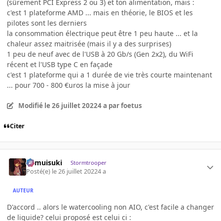
(sûrement PCI Express 2 ou 3) et ton alimentation, mais
:
c'est 1 plateforme AMD ... mais en théorie, le BIOS et les
pilotes sont les derniers
la consommation électrique peut être 1 peu haute ... et la
chaleur assez maitrisée (mais il y a des surprises)
1 peu de neuf avec de l'USB à 20 Gb/s (Gen 2x2), du WiFi
récent et l'USB type C en façade
c'est 1 plateforme qui a 1 durée de vie très courte maintenant
... pour 700 - 800 €uros la mise à jour
Modifié
le 26 juillet 2022
4 a
par foetus
Citer
kamuisuki
Stormtrooper
Posté(e)
le 26 juillet 2022
4 a
AUTEUR
D'accord .. alors le watercooling non AIO, c'est facile a changer
de liquide? celui proposé est celui ci :