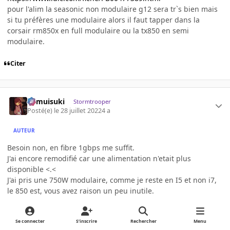
pour l'alim la seasonic non modulaire g12 sera tr`s bien mais
si tu préfères une modulaire alors il faut tapper dans la
corsair rm850x en full modulaire ou la tx850 en semi
modulaire.
Citer
kamuisuki
Stormtrooper
Posté(e)
le 28 juillet 2022
4 a
AUTEUR
Besoin non, en fibre 1gbps me suffit.
J'ai encore remodifié car une alimentation n'etait plus
disponible <.<
J'ai pris une 750W modulaire, comme je reste en I5 et non i7,
le 850 est, vous avez raison un peu inutile.
Je pense que l'on est d'accord pour tout avec ceci
Se connecter
S’inscrire
Rechercher
Menu