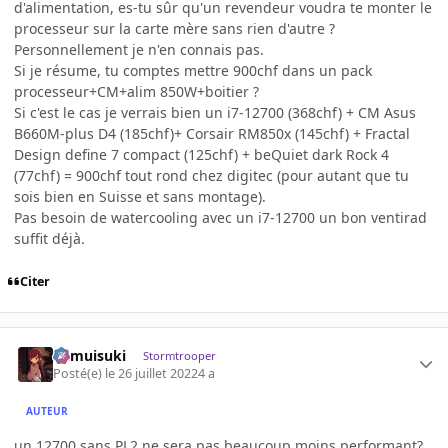
d'alimentation, es-tu sûr qu'un revendeur voudra te monter le
processeur sur la carte mère sans rien d'autre ?
Personnellement je n'en connais pas.
Si je résume, tu comptes mettre 900chf dans un pack
processeur+CM+alim 850W+boitier ?
Si c'est le cas je verrais bien un i7-12700 (368chf) + CM Asus
B660M-plus D4 (185chf)+ Corsair RM850x (145chf) + Fractal
Design define 7 compact (125chf) + beQuiet dark Rock 4
(77chf) = 900chf tout rond chez digitec (pour autant que tu
sois bien en Suisse et sans montage).
Pas besoin de watercooling avec un i7-12700 un bon ventirad
suffit déjà.
Citer
kamuisuki
Stormtrooper
Posté(e)
le 26 juillet 2022
4 a
AUTEUR
un 12700 sans PL2 ne sera pas beaucoup moins performant?