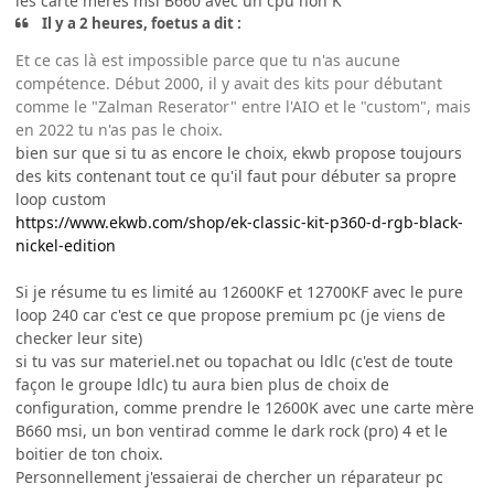
les carte mères msi B660 avec un cpu non K
Il y a 2 heures, foetus a dit :
Et ce cas là est impossible parce que tu n'as aucune
compétence. Début 2000, il y avait des kits pour débutant
comme le "Zalman Reserator" entre l'AIO et le "custom", mais
en 2022 tu n'as pas le choix.
bien sur que si tu as encore le choix, ekwb propose toujours
des kits contenant tout ce qu'il faut pour débuter sa propre
loop custom
https://www.ekwb.com/shop/ek-classic-kit-p360-d-rgb-black-
nickel-edition
Si je résume tu es limité au 12600KF et 12700KF avec le pure
loop 240 car c'est ce que propose premium pc (je viens de
checker leur site)
si tu vas sur materiel.net ou topachat ou ldlc (c'est de toute
façon le groupe ldlc) tu aura bien plus de choix de
configuration, comme prendre le 12600K avec une carte mère
B660 msi, un bon ventirad comme le dark rock (pro) 4 et le
boitier de ton choix.
Personnellement j'essaierai de chercher un réparateur pc