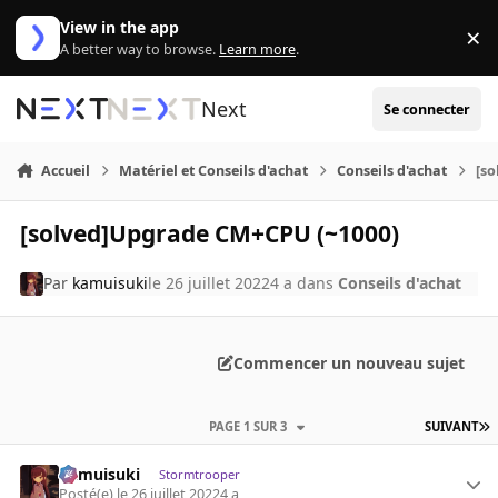
Aller au contenu
View in the app
×
Di
A better way to browse.
Learn more
.
Next
Se connecter
Accueil
Matériel et Conseils d'achat
Conseils d'achat
[s
[solved]Upgrade CM+CPU (~1000)
Par
kamuisuki
le 26 juillet 2022
4 a
dans
Conseils d'achat
Commencer un nouveau sujet
PAGE 1 SUR 3
SUIVANT
kamuisuki
Stormtrooper
Posté(e)
le 26 juillet 2022
4 a