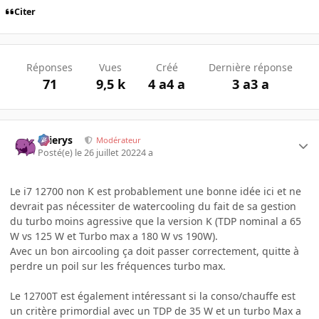
Citer
Réponses
Vues
Créé
Dernière réponse
71
9,5 k
4 a
4 a
3 a
3 a
Ellierys
Modérateur
Posté(e)
le 26 juillet 2022
4 a
Le i7 12700 non K est probablement une bonne idée ici et ne
devrait pas nécessiter de watercooling du fait de sa gestion
du turbo moins agressive que la version K (TDP nominal a 65
W vs 125 W et Turbo max a 180 W vs 190W).
Avec un bon aircooling ça doit passer correctement, quitte à
perdre un poil sur les fréquences turbo max.
Le 12700T est également intéressant si la conso/chauffe est
un critère primordial avec un TDP de 35 W et un turbo Max a