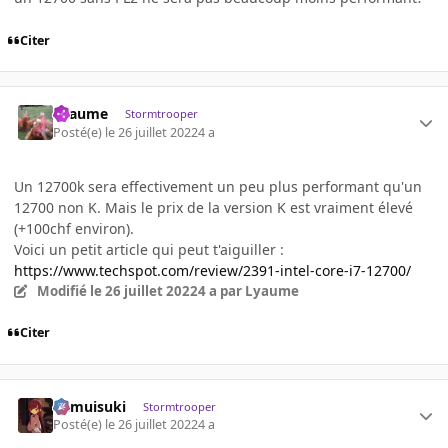
Citer
Lyaume
Stormtrooper
Posté(e)
le 26 juillet 2022
4 a
Un 12700k sera effectivement un peu plus performant qu'un
12700 non K. Mais le prix de la version K est vraiment élevé
(+100chf environ).
Voici un petit article qui peut t'aiguiller
:
https://www.techspot.com/review/2391-intel-core-i7-12700/
Modifié
le 26 juillet 2022
4 a
par Lyaume
Citer
kamuisuki
Stormtrooper
Posté(e)
le 26 juillet 2022
4 a