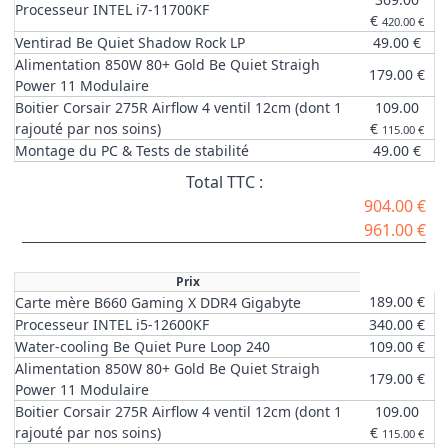
Processeur INTEL i7-11700KF
€
420.00 €
Ventirad Be Quiet Shadow Rock LP
49.00 €
Alimentation 850W 80+ Gold Be Quiet Straigh
179.00 €
Power 11 Modulaire
Boitier Corsair 275R Airflow 4 ventil 12cm (dont 1
109.00
rajouté par nos soins)
€
115.00 €
Montage du PC & Tests de stabilité
49.00 €
Total TTC :
904.00 €
961.00 €
Prix
189.00 €
Carte mère B660 Gaming X DDR4 Gigabyte
Processeur INTEL i5-12600KF
340.00 €
Water-cooling Be Quiet Pure Loop 240
109.00 €
Alimentation 850W 80+ Gold Be Quiet Straigh
179.00 €
Power 11 Modulaire
Boitier Corsair 275R Airflow 4 ventil 12cm (dont 1
109.00
rajouté par nos soins)
€
115.00 €