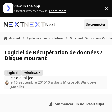
Aller au contenu
View in the app
×
Di
A better way to browse.
Learn more
.
Next
Se connecter
Accueil
Systèmes d'exploitation
Microsoft Windows (Mobile
Logiciel de Récupération de données /
Disque mourant
logiciel
windows 7
Par
digital-jedi
le 16 septembre 2015
10 a
dans
Microsoft Windows
(Mobile)
Commencer un nouveau sujet