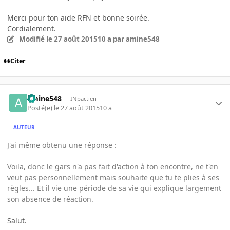
Merci pour ton aide RFN et bonne soirée.
Cordialement.
Modifié
le 27 août 2015
10 a
par amine548
Citer
amine548
INpactien
Posté(e)
le 27 août 2015
10 a
AUTEUR
J'ai même obtenu une réponse :
Voila, donc le gars n'a pas fait d'action à ton encontre, ne t'en
veut pas personnellement mais souhaite que tu te plies à ses
règles... Et il vie une période de sa vie qui explique largement
son absence de réaction.
Salut.