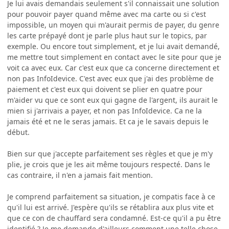
Je lui avais demandais seulement s'il connaissait une solution
pour pouvoir payer quand même avec ma carte ou si c'est
impossible, un moyen qui m'aurait permis de payer, du genre
les carte prépayé dont je parle plus haut sur le topics, par
exemple. Ou encore tout simplement, et je lui avait demandé,
me mettre tout simplement en contact avec le site pour que je
voit ca avec eux. Car c'est eux que ca concerne directement et
non pas InfoIdevice. C'est avec eux que j'ai des problème de
paiement et c'est eux qui doivent se plier en quatre pour
m'aider vu que ce sont eux qui gagne de l'argent, ils aurait le
mien si j'arrivais a payer, et non pas InfoIdevice. Ca ne la
jamais été et ne le seras jamais. Et ca je le savais depuis le
début.
Bien sur que j'accepte parfaitement ses règles et que je m'y
plie, je crois que je les ait même toujours respecté. Dans le
cas contraire, il n'en a jamais fait mention.
Je comprend parfaitement sa situation, je compatis face à ce
qu'il lui est arrivé. J'espère qu'ils se rétablira aux plus vite et
que ce con de chauffard sera condamné. Est-ce qu'il a pu être
identifié ? Je me demande d'ailleurs comment une telle chose