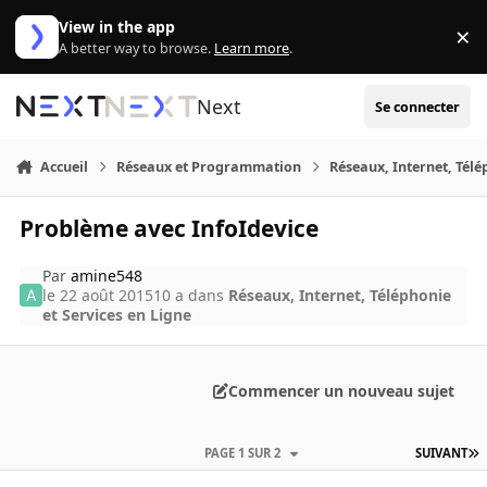
Aller au contenu
View in the app
×
Di
A better way to browse.
Learn more
.
Next
Se connecter
Accueil
Réseaux et Programmation
Réseaux, Internet, Télé
Problème avec InfoIdevice
Par
amine548
le 22 août 2015
10 a
dans
Réseaux, Internet, Téléphonie
et Services en Ligne
Commencer un nouveau sujet
PAGE 1 SUR 2
SUIVANT