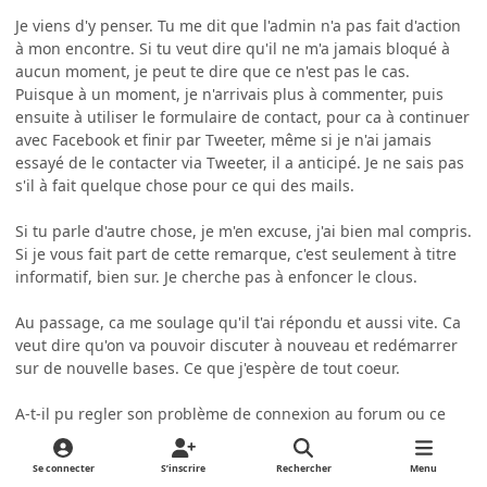
Je viens d'y penser. Tu me dit que l'admin n'a pas fait d'action
à mon encontre. Si tu veut dire qu'il ne m'a jamais bloqué à
aucun moment, je peut te dire que ce n'est pas le cas.
Puisque à un moment, je n'arrivais plus à commenter, puis
ensuite à utiliser le formulaire de contact, pour ca à continuer
avec Facebook et finir par Tweeter, même si je n'ai jamais
essayé de le contacter via Tweeter, il a anticipé. Je ne sais pas
s'il à fait quelque chose pour ce qui des mails.
Si tu parle d'autre chose, je m'en excuse, j'ai bien mal compris.
Si je vous fait part de cette remarque, c'est seulement à titre
informatif, bien sur. Je cherche pas à enfoncer le clous.
Au passage, ca me soulage qu'il t'ai répondu et aussi vite. Ca
veut dire qu'on va pouvoir discuter à nouveau et redémarrer
sur de nouvelle bases. Ce que j'espère de tout coeur.
A-t-il pu regler son problème de connexion au forum ou ce
n'est toujours pas le cas ?
Se connecter
S’inscrire
Rechercher
Menu
Merci et bonne après-midi.