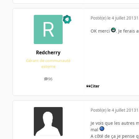
Posté(e)
le 4 juillet 2013
1
OK merci
. Je ferais 
Redcherry
Gérant de communauté
externe
96
messages
Citer
Posté(e)
le 4 juillet 2013
1
Je vois que les autres 
mal
A côté de ça je pense 