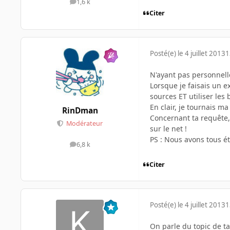
1,6 k
messages
Citer
Posté(e)
le 4 juillet 2013
1
N'ayant pas personnell
Lorsque je faisais un ex
sources ET utiliser les 
En clair, je tournais ma
RinDman
Concernant ta requête,
Modérateur
sur le net !
PS : Nous avons tous ét
6,8 k
messages
Citer
Posté(e)
le 4 juillet 2013
1
On parle du topic de ta