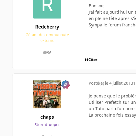
Bonsoir,
J'ai fait aujourd'hui u
en pleine tête après s
Sympa le forum franch
Redcherry
Gérant de communauté
externe
96
messages
Citer
Posté(e)
le 4 juillet 2013
1
Je pense que le problè
Utiliser Prefetch sur u
un Tuto part d'un bon 
La prochaine fois essay
chaps
Stormtrooper