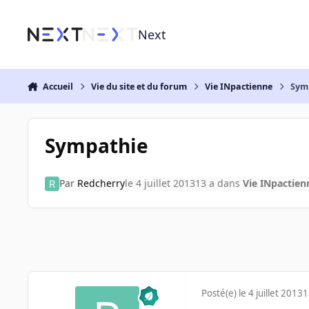
Aller au contenu
Next
Accueil
Vie du site et du forum
Vie INpactienne
Sym
Sympathie
Par
Redcherry
le 4 juillet 2013
13 a
dans
Vie INpactien
Posté(e)
le 4 juillet 2013
1