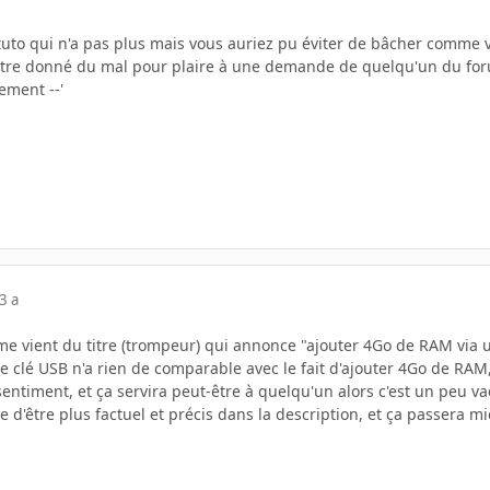
n tuto qui n'a pas plus mais vous auriez pu éviter de bâcher comme vo
'être donné du mal pour plaire à une demande de quelqu'un du fo
ement --'
3 a
me vient du titre (trompeur) qui annonce "ajouter 4Go de RAM via 
ne clé USB n'a rien de comparable avec le fait d'ajouter 4Go de RAM,
sentiment, et ça servira peut-être à quelqu'un alors c'est un peu v
e d'être plus factuel et précis dans la description, et ça passera m