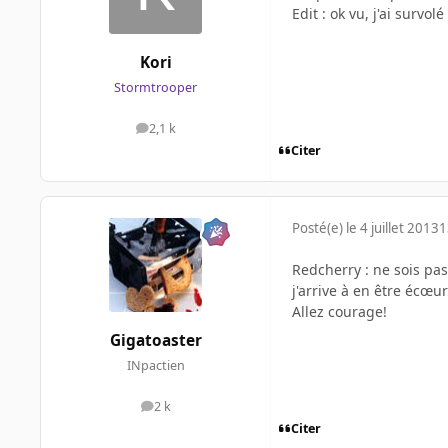
Edit : ok vu, j'ai survo
Kori
Stormtrooper
2,1 k
messages
Citer
Posté(e)
le 4 juillet 2013
1
Redcherry : ne sois pas 
j'arrive à en être écœur
Allez courage!
Gigatoaster
INpactien
2 k
messages
Citer