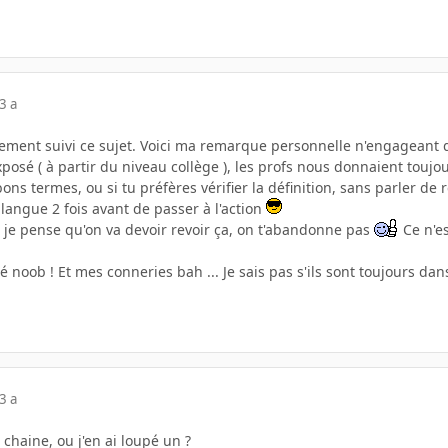
3 a
ement suivi ce sujet. Voici ma remarque personnelle n'engageant 
posé ( à partir du niveau collège ), les profs nous donnaient toujour
bons termes, ou si tu préfères vérifier la définition, sans parler de r
 langue 2 fois avant de passer à l'action
 je pense qu'on va devoir revoir ça, on t'abandonne pas
Ce n'es
é noob ! Et mes conneries bah ... Je sais pas s'ils sont toujours dan
3 a
 chaine, ou j'en ai loupé un ?