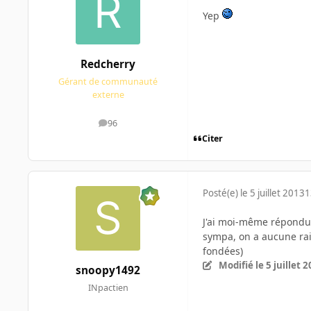
Yep
Redcherry
Gérant de communauté
externe
96
messages
Citer
Posté(e)
le 5 juillet 2013
1
J'ai moi-même répondu a
sympa, on a aucune rai
fondées)
Modifié
le 5 juillet 
snoopy1492
INpactien