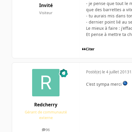
- je pense que tout le 
Invité
que des barrettes a vite
Visiteur
- tu aurais mis dans ton
- dernier point lié au 
Le mieux à faire : j'effa
Et pense à mettre ta c
Citer
Posté(e)
le 4 juillet 2013
1
C'est sympa merci
Redcherry
Gérant de communauté
externe
96
messages