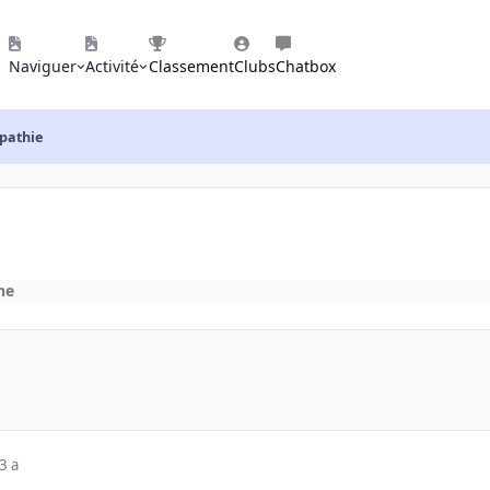
Naviguer
Activité
Classement
Clubs
Chatbox
pathie
ne
3 a