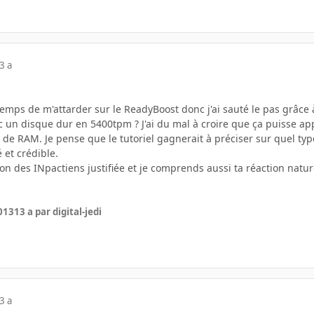
3 a
 temps de m'attarder sur le ReadyBoost donc j'ai sauté le pas grâce à
c un disque dur en 5400tpm ? J'ai du mal à croire que ça puisse ap
 de RAM. Je pense que le tutoriel gagnerait à préciser sur quel type
 et crédible.
ion des INpactiens justifiée et je comprends aussi ta réaction natur
2013
13 a
par digital-jedi
3 a