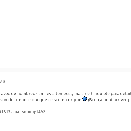
3 a
vec de nombreux smiley à ton post, mais ne t'inquiète pas, c'était
son de prendre qui que ce soit en grippe
(Bon ça peut arriver p
2013
13 a
par snoopy1492