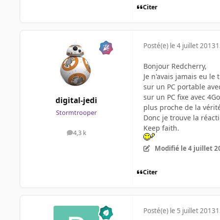
Citer
Posté(e)
le 4 juillet 2013
1
Bonjour Redcherry,
Je n'avais jamais eu le
sur un PC portable ave
sur un PC fixe avec 4Go
digital-jedi
plus proche de la vérité
Stormtrooper
Donc je trouve la réact
Keep faith.
4,3 k
messages
Modifié
le 4 juillet 
Citer
Posté(e)
le 5 juillet 2013
1