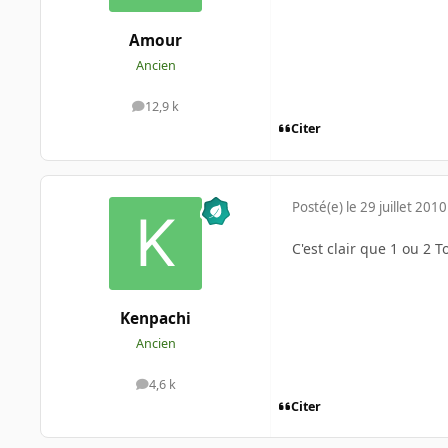
Amour
Ancien
12,9 k
messages
Citer
Posté(e)
le 29 juillet 2010
C'est clair que 1 ou 2 
Kenpachi
Ancien
4,6 k
messages
Citer