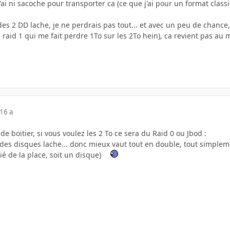
'ai ni sacoche pour transporter ca (ce que j'ai pour un format clas
des 2 DD lache, je ne perdrais pas tout... et avec un peu de chance,
e raid 1 qui me fait perdre 1To sur les 2To hein), ca revient pas a
16 a
e boitier, si vous voulez les 2 To ce sera du Raid 0 ou Jbod :
des disques lache... donc mieux vaut tout en double, tout simpleme
ié de la place, soit un disque)