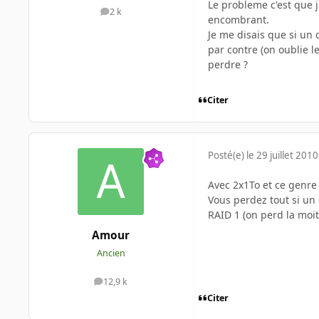
Le probleme c'est que j
2 k
messages
encombrant.
Je me disais que si un 
par contre (on oublie l
perdre ?
Citer
Posté(e)
le 29 juillet 2010
Avec 2x1To et ce genre d
Vous perdez tout si un 
RAID 1 (on perd la moit
Amour
Ancien
12,9 k
messages
Citer