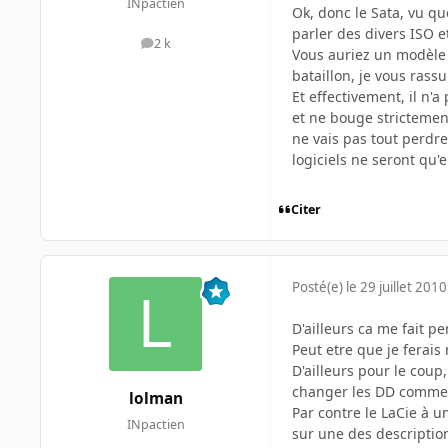
INpactien
Ok, donc le Sata, vu qu
parler des divers ISO 
2 k
messages
Vous auriez un modèle 
bataillon, je vous rassu
Et effectivement, il n'a
et ne bouge strictemen
ne vais pas tout perdre
logiciels ne seront qu'
Citer
Posté(e)
le 29 juillet 2010
D'ailleurs ca me fait p
Peut etre que je ferai
D'ailleurs pour le coup
changer les DD comme o
lolman
Par contre le LaCie à u
INpactien
sur une des description