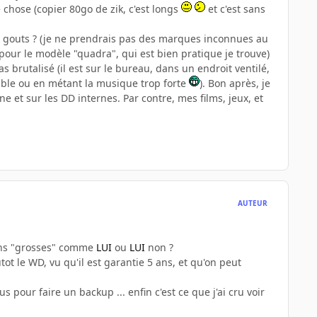
chose (copier 80go de zik, c'est longs
et c'est sans
es gouts ? (je ne prendrais pas des marques inconnues au
e pour le modèle "quadra", qui est bien pratique je trouve)
as brutalisé (il est sur le bureau, dans un endroit ventilé,
able ou en métant la musique trop forte
). Bon après, je
e et sur les DD internes. Par contre, mes films, jeux, et
AUTEUR
ions "grosses" comme
LUI
ou
LUI
non ?
ot le WD, vu qu'il est garantie 5 ans, et qu'on peut
pour faire un backup ... enfin c'est ce que j'ai cru voir