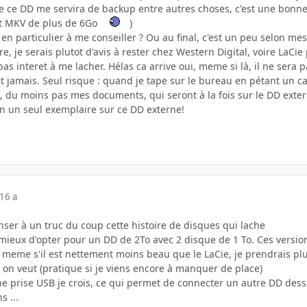
e ce DD me servira de backup entre autres choses, c'est une bonne 
et MKV de plus de 6Go
)
en particulier à me conseiller ? Ou au final, c'est un peu selon m
re, je serais plutot d'avis à rester chez Western Digital, voire LaCi
 pas interet à me lacher. Hélas ca arrive oui, meme si là, il ne sera p
t jamais. Seul risque : quand je tape sur le bureau en pétant un c
, du moins pas mes documents, qui seront à la fois sur le DD extern
en un seul exemplaire sur ce DD externe!
16 a
enser à un truc du coup cette histoire de disques qui lache
s mieux d'opter pour un DD de 2To avec 2 disque de 1 To. Ces vers
, meme s'il est nettement moins beau que le LaCie, je prendrais plut
n veut (pratique si je viens encore à manquer de place)
ne prise USB je crois, ce qui permet de connecter un autre DD dessus 
s ...