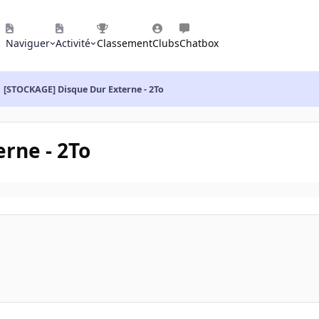
Naviguer
Activité
Classement
Clubs
Chatbox
[STOCKAGE] Disque Dur Externe - 2To
rne - 2To