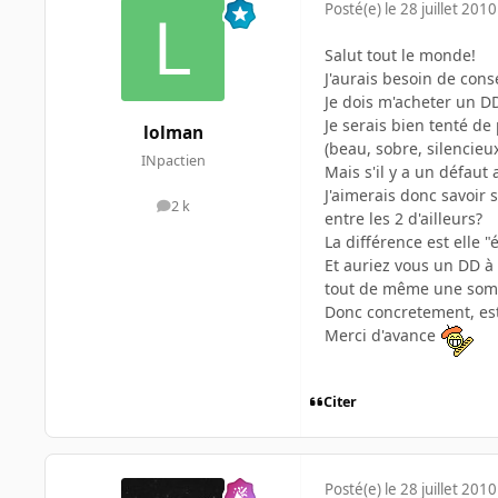
Posté(e)
le 28 juillet 2010
Salut tout le monde!
J'aurais besoin de conse
Je dois m'acheter un DD
Je serais bien tenté de
lolman
(beau, sobre, silencieu
INpactien
Mais s'il y a un défaut 
J'aimerais donc savoir 
2 k
messages
entre les 2 d'ailleurs?
La différence est elle "
Et auriez vous un DD à m
tout de même une som
Donc concretement, est 
Merci d'avance
Citer
Posté(e)
le 28 juillet 2010