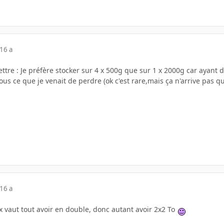
16 a
tre : Je préfère stocker sur 4 x 500g que sur 1 x 2000g car ayant dé
ous ce que je venait de perdre (ok c'est rare,mais ça n'arrive pas q
16 a
x vaut tout avoir en double, donc autant avoir 2x2 To