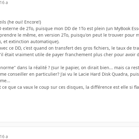
16 a
ils (he oui! Encore!)
 externe de 2To, puisque mon DD de 1To est plein (un MyBook Essent
 prendre le même, en version 2To, puisqu'on peut le trouver pour mo
x, et extinction automatique).
avec ce DD, c'est quand on transfert des gros fichiers, le taux de tra
s'il était vraiment utile de payer franchement plus cher pour avoir d
énorme" dans la réalité ? (sur le papier, on dirait bien... mais ca res
e conseiller en particulier? J'ai vu le Lacie Hard Disk Quadra, puisqu
me...
ce que ca vaux le coup sur ces disques, la différence est elle si fl
16 a