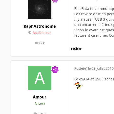
En eSata tu communique
Le firewire c'est en per
Il y a aussi l'USB 3 qu
un concurrent sérieux p
RaphAstronome
Sinon le eSata est quas
Modérateur
facturent ça si cher. 
3,9 k
messages
Citer
Posté(e)
le 29 juillet 2010
Le eSATA et USB3 sont i
Amour
Ancien
12,9 k