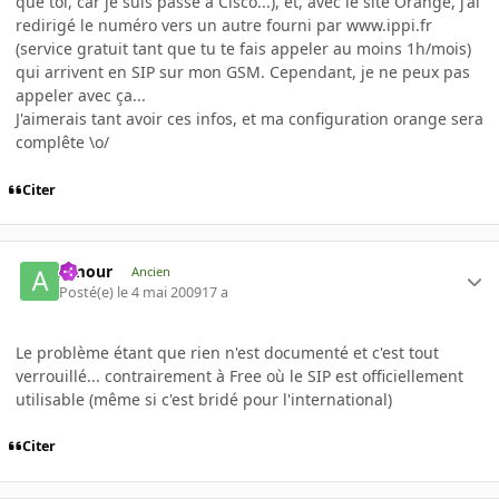
que toi, car je suis passé à Cisco...), et, avec le site Orange, j'ai
redirigé le numéro vers un autre fourni par www.ippi.fr
(service gratuit tant que tu te fais appeler au moins 1h/mois)
qui arrivent en SIP sur mon GSM. Cependant, je ne peux pas
appeler avec ça...
J'aimerais tant avoir ces infos, et ma configuration orange sera
complête \o/
Citer
Amour
Ancien
Posté(e)
le 4 mai 2009
17 a
Le problème étant que rien n'est documenté et c'est tout
verrouillé... contrairement à Free où le SIP est officiellement
utilisable (même si c'est bridé pour l'international)
Citer