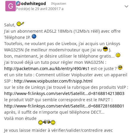
goodwhitegod
INpactien
Posté(e)
le 29 avril 2009
17 a
Salut,
J'ai un abonnement ADSL2 18Mb/s (12Mb/s réèl) avec offre
Téléphone IP.
Toutefois, ne voulant pas de Livebox, j'ai acquis un Linksys
WAG325N (le meilleur modem/routeur que j'ai vu
).
bon, maintenant, je désire utiliser le téléphone gratis...
j'ai trouvé déjà un tuto pour régler mon WAG325N :
http://packetman.com.au/kb/entry/490/#s1
est-ce juste ?
et un site tuto : Comment utiliser Voipbuster avec un appareil
SIP :
http://www.voipbuster.com/fr/sipp.html
sur le site de Linksys j'ai trouvé la rubrique des produits VoIP :
http://www-fr.linksys.com/servlet/Satellit...d=8168814213B03
le produit VoIP qui semble correspondre est le PAP2T :
http://www-fr.linksys.com/servlet/Satellit...d=6887281688B01
après, il suffit de n'importe quel téléphone DECT...
Voilà mon étude
Je vous laisse m'aider à vérifier/valider/contredire avec