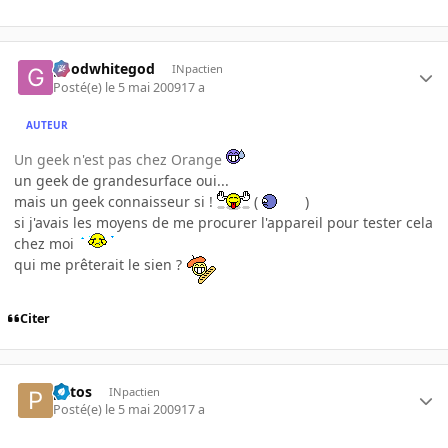
goodwhitegod
INpactien
Posté(e)
le 5 mai 2009
17 a
AUTEUR
Un geek n'est pas chez Orange
un geek de grandesurface oui...
mais un geek connaisseur si !
(
)
si j'avais les moyens de me procurer l'appareil pour tester cela
chez moi
qui me prêterait le sien ?
Citer
patos
INpactien
Posté(e)
le 5 mai 2009
17 a