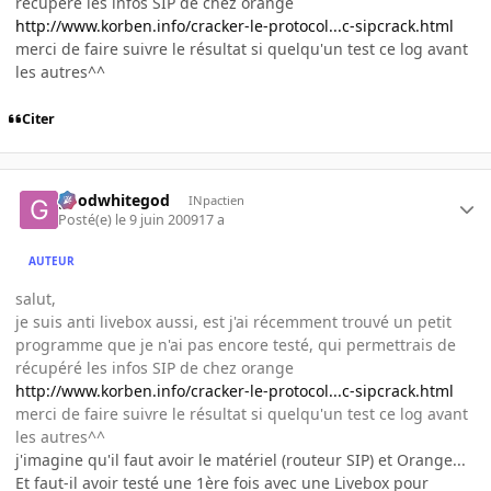
récupéré les infos SIP de chez orange
http://www.korben.info/cracker-le-protocol...c-sipcrack.html
merci de faire suivre le résultat si quelqu'un test ce log avant
les autres^^
Citer
goodwhitegod
INpactien
Posté(e)
le 9 juin 2009
17 a
AUTEUR
salut,
je suis anti livebox aussi, est j'ai récemment trouvé un petit
programme que je n'ai pas encore testé, qui permettrais de
récupéré les infos SIP de chez orange
http://www.korben.info/cracker-le-protocol...c-sipcrack.html
merci de faire suivre le résultat si quelqu'un test ce log avant
les autres^^
j'imagine qu'il faut avoir le matériel (routeur SIP) et Orange...
Et faut-il avoir testé une 1ère fois avec une Livebox pour