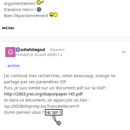
argumentations
D'avance merci !
Bien INpactiennement
Citer
goodwhitegod
INpactien
Posté(e)
le 30 avril 2009
17 a
AUTEUR
J'ai continué mes recherches, selon beaucoup, orange ne
partage pas ses paramètres SIP
Puis, je suis tombé sur un document pdf sur la VoIP :
http://2003.jres.org/diapo/paper.145.pdf
et dans ce document, on apperçois un lien :
sip:2003@dsproxy.sip.francetelecom.fr
Qu'en pensez-vous ?