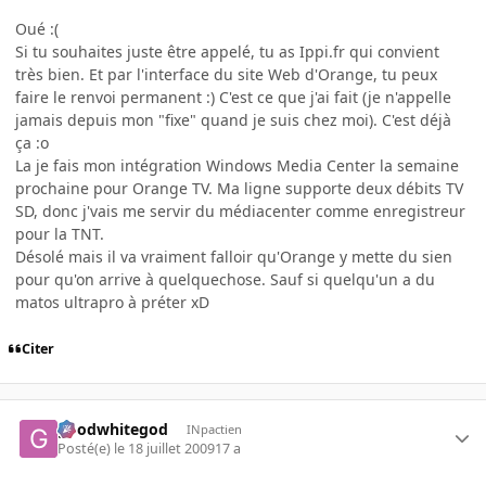
Oué :(
Si tu souhaites juste être appelé, tu as Ippi.fr qui convient
très bien. Et par l'interface du site Web d'Orange, tu peux
faire le renvoi permanent :) C'est ce que j'ai fait (je n'appelle
jamais depuis mon "fixe" quand je suis chez moi). C'est déjà
ça :o
La je fais mon intégration Windows Media Center la semaine
prochaine pour Orange TV. Ma ligne supporte deux débits TV
SD, donc j'vais me servir du médiacenter comme enregistreur
pour la TNT.
Désolé mais il va vraiment falloir qu'Orange y mette du sien
pour qu'on arrive à quelquechose. Sauf si quelqu'un a du
matos ultrapro à préter xD
Citer
goodwhitegod
INpactien
Posté(e)
le 18 juillet 2009
17 a