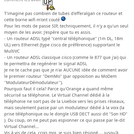
T'imagine pas combien de tubes d'efferalgan ce routeur et
cette borne wifi m'ont couté
Pour les mots de passe SIP, techniquement, il n'y a qu'un seul
moyen de les avoir. J'espère que tu es assis.
- Un routeur ADSL typé "central téléphonique" (1m DL, 18m
UL) vers Ethernet (type cisco de préférence) supportant le
MultiVC
- Un routeur ADSL classique cisco (comme le 877 que j'ai) qui
te permettra de regénérer le signal ADSL
Je ne te cache pas que je n'ai AUCUNE idée de comment avoir
le premier routeur "DemMo" (par opposition au MoDem
"ModulateurDémodulateur").
Pourquoi faut il cela? Parce qu'Orange a quand même
sécurisé sa téléphonie. Le Virtual Channel dédié à la
téléphonie ne sort pas de la Livebox vers les prises réseaux,
mais seulement passe par un modulateur dédié à la voix (la
prise téléphonique ou le dongle USB DECT aussi dit "Son HD"
). Du coup, on ne peut pas espionner ce qui passe par le-dit
Virtual Channel...
Vis à vis de cela, crois moi, je suis bien résigné.... jusqu'à