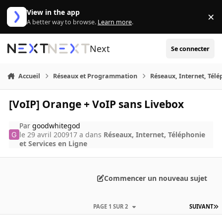
Aller au contenu
View in the app
×
Di
A better way to browse.
Learn more
.
Next
Se connecter
Accueil
Réseaux et Programmation
Réseaux, Internet, Télé
[VoIP] Orange + VoIP sans Livebox
Par
goodwhitegod
le 29 avril 2009
17 a
dans
Réseaux, Internet, Téléphonie
et Services en Ligne
Commencer un nouveau sujet
PAGE 1 SUR 2
SUIVANT