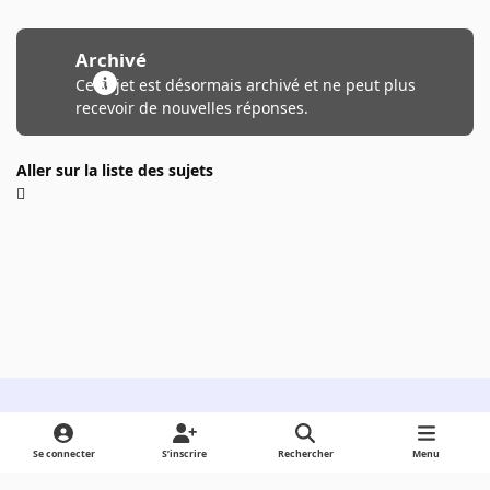
Archivé
Ce sujet est désormais archivé et ne peut plus
recevoir de nouvelles réponses.
Aller sur la liste des sujets
Light Mode
Dark Mode
System Preference
Se connecter
S’inscrire
Rechercher
Menu
Langue
Cookies