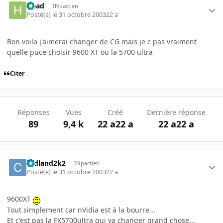
Head
INpactien
Posté(e)
le 31 octobre 2003
22 a
Bon voila j'aimerai changer de CG mais je c pas vraiment
quelle puce choisir 9600 XT ou la 5700 ultra
Citer
Réponses
Vues
Créé
Dernière réponse
89
9,4 k
22 a
22 a
22 a
22 a
cedland2k2
INpactien
Posté(e)
le 31 octobre 2003
22 a
9600XT
Tout simplement car nVidia est à la bourre...
Et c'est pas la FX5700ultra qui va changer grand chose...