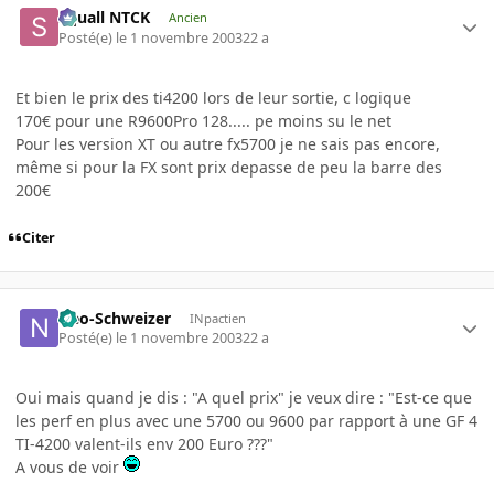
Squall NTCK
Ancien
Posté(e)
le 1 novembre 2003
22 a
Et bien le prix des ti4200 lors de leur sortie, c logique
170€ pour une R9600Pro 128..... pe moins su le net
Pour les version XT ou autre fx5700 je ne sais pas encore,
même si pour la FX sont prix depasse de peu la barre des
200€
Citer
Neo-Schweizer
INpactien
Posté(e)
le 1 novembre 2003
22 a
Oui mais quand je dis : "A quel prix" je veux dire : "Est-ce que
les perf en plus avec une 5700 ou 9600 par rapport à une GF 4
TI-4200 valent-ils env 200 Euro ???"
A vous de voir