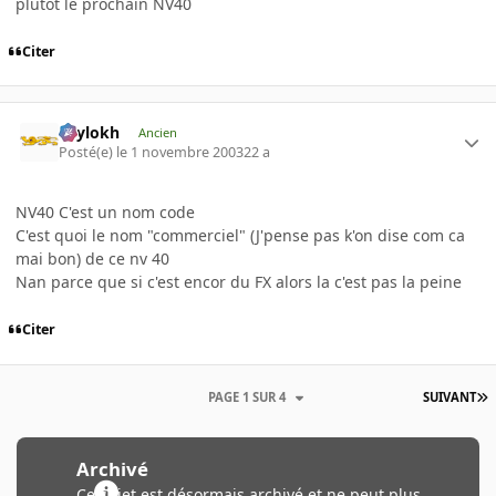
plutôt le prochain NV40
Citer
Psylokh
Ancien
Posté(e)
le 1 novembre 2003
22 a
NV40 C'est un nom code
C'est quoi le nom "commerciel" (J'pense pas k'on dise com ca
mai bon) de ce nv 40
Nan parce que si c'est encor du FX alors la c'est pas la peine
Citer
PAGE 1 SUR 4
SUIVANT
Archivé
Ce sujet est désormais archivé et ne peut plus