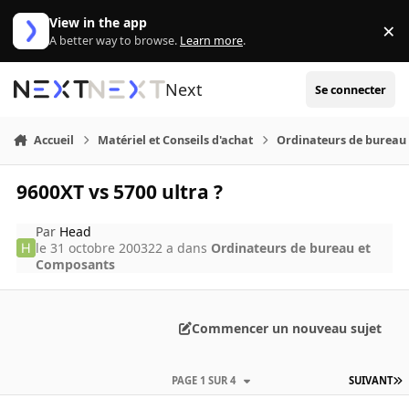
Aller au contenu
View in the app
×
Di
A better way to browse.
Learn more
.
Next
Se connecter
Accueil
Matériel et Conseils d'achat
Ordinateurs de bureau
9600XT vs 5700 ultra ?
Par
Head
le 31 octobre 2003
22 a
dans
Ordinateurs de bureau et
Composants
Commencer un nouveau sujet
PAGE 1 SUR 4
SUIVANT