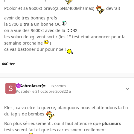
PColor et sa 9600xt bravo(2.5Ns/400Mhzmax)
devrait
avoir de tres bonnes prefs
la 5700 ultra a un bonne OC
on a vue des 9600xt avec de la
DDR2
les volari de xgi vont sortir (les 1° test etait annoncer pour la
semaine prochaine
)
ca vas bastoner dur pour noel!
Citer
=]Sabrolaser[=
INpactien
Posté(e)
le 31 octobre 2003
22 a
Kler , ca va etre la guerre, planquons-nous et attendons la fin
du tapis de bombes
Bon plus sérieusement , oui il faut attendre que
plusieurs
tests soient fait et que les cartes soient réellement