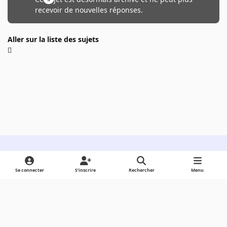
recevoir de nouvelles réponses.
Aller sur la liste des sujets
Light Mode
Dark Mode
System Preference
Se connecter
S’inscrire
Rechercher
Menu
Langue
Cookies
Powered by
Invision Community