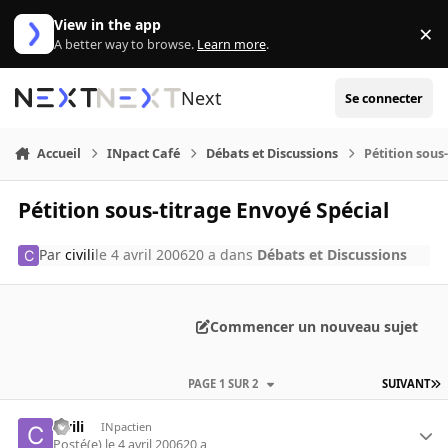
Aller au contenu
View in the app
×
Di
A better way to browse.
Learn more
.
Next
Se connecter
Accueil
INpact Café
Débats et Discussions
Pétition sous
Pétition sous-titrage Envoyé Spécial
Par
civili
le 4 avril 2006
20 a
dans
Débats et Discussions
Commencer un nouveau sujet
PAGE 1 SUR 2
SUIVANT
civili
INpactien
Posté(e)
le 4 avril 2006
20 a