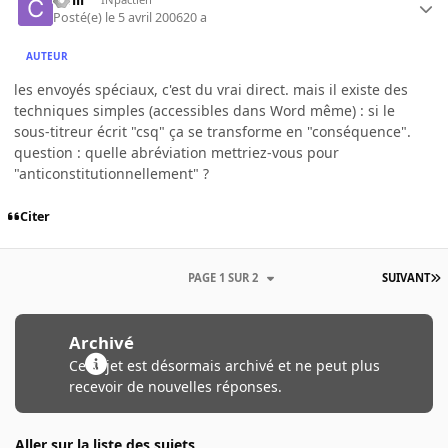
Posté(e)
le 5 avril 2006
20 a
AUTEUR
les envoyés spéciaux, c'est du vrai direct. mais il existe des
techniques simples (accessibles dans Word même) : si le
sous-titreur écrit "csq" ça se transforme en "conséquence".
question : quelle abréviation mettriez-vous pour
"anticonstitutionnellement" ?
Citer
PAGE 1 SUR 2
SUIVANT
Archivé
Ce sujet est désormais archivé et ne peut plus
recevoir de nouvelles réponses.
Aller sur la liste des sujets