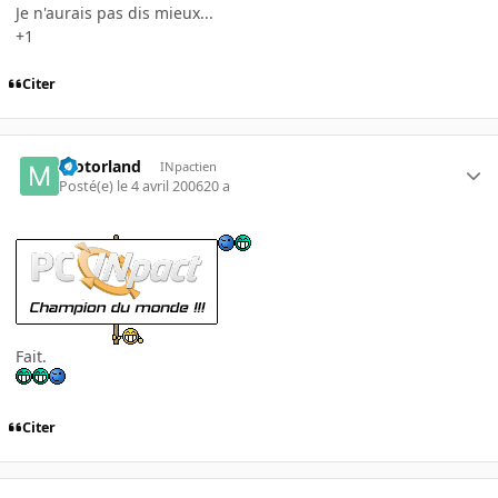
Je n'aurais pas dis mieux...
+1
Citer
motorland
INpactien
Posté(e)
le 4 avril 2006
20 a
Fait.
Citer