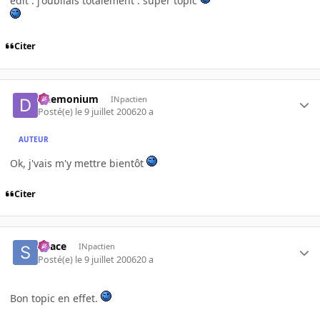
edit : j'oubliais totalement : super topic
Citer
Daemonium
INpactien
Posté(e)
le 9 juillet 2006
20 a
AUTEUR
Ok, j'vais m'y mettre bientôt
Citer
Space
INpactien
Posté(e)
le 9 juillet 2006
20 a
Bon topic en effet.