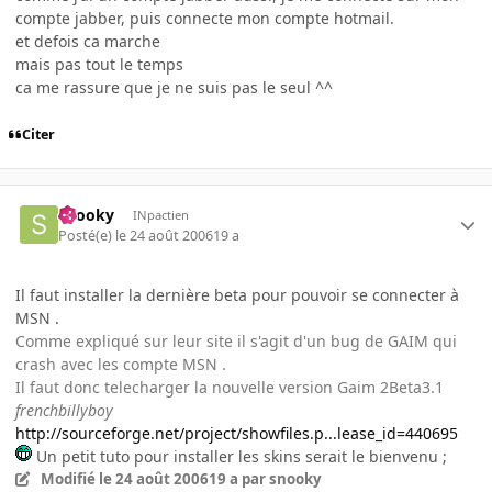
compte jabber, puis connecte mon compte hotmail.
et defois ca marche
mais pas tout le temps
ca me rassure que je ne suis pas le seul ^^
Citer
snooky
INpactien
Posté(e)
le 24 août 2006
19 a
Il faut installer la dernière beta pour pouvoir se connecter à
MSN .
Comme expliqué sur leur site il s'agit d'un bug de GAIM qui
crash avec les compte MSN .
Il faut donc telecharger la nouvelle version Gaim 2Beta3.1
frenchbillyboy
http://sourceforge.net/project/showfiles.p...lease_id=440695
Un petit tuto pour installer les skins serait le bienvenu ;
Modifié
le 24 août 2006
19 a
par snooky