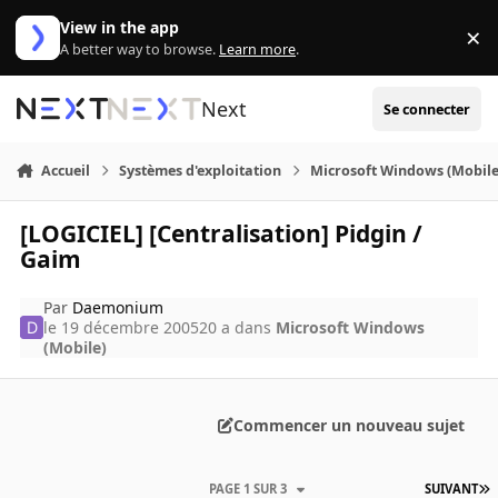
Aller au contenu
View in the app
×
Di
A better way to browse.
Learn more
.
Next
Se connecter
Accueil
Systèmes d'exploitation
Microsoft Windows (Mobile
[LOGICIEL] [Centralisation] Pidgin /
Gaim
Par
Daemonium
le 19 décembre 2005
20 a
dans
Microsoft Windows
(Mobile)
Commencer un nouveau sujet
PAGE 1 SUR 3
SUIVANT