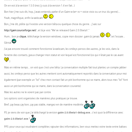
On en est à la version 1.5.0 (moi j'y suis à la version 1.4 en fait...)
Bon hier j'me suis dit, hop, j'avais entendu parler d'un Gaim-w (w= vv = voice-visio ou un truc du genre)....
Yeah, magnifique, enfin la webcam
Bon, j'me dit, ptête qu'il existe une version bêta ou quelque chose du genre... j'vais sur
http://gaim.sourceforge.net/
, et là je vois "We've released Gaim 2.0.0beta1."
Hum... bon je
clique
, télécharge la version windows, copie mon dossier .gaim (si jamais
) et l'essaie...
Génial
J'ai pas encore trouvé comment fonctionne la webcam, les smileys persos des autres, je les vois, dans la
fenetre des contacts, jpeux changer mon statut et voir lequel est fonctionnel (ce qui n'était pas le cas avant
)
Mais en même temps... on voit que c'est une bêta. La conversation multiple fait tout planter, un compte jabber
aussi, les smileys perso que les autres mettent sont automatiquement reportés dans la conversation pour moi
également (par exemple un "lol" chez mon contact fait un ptit bonhomme qui se marre, alors tous mes "lol" font
aussi un ptit bonhomme qui se marre, dans la conversation courante)
Mais les autres ne le voient pas par contre.
Les options sont organisées de manières plus pratiques je trouve.
Bref, çay beau çay bon, çay pas stable, mangez-en de manière modérée
PS: je viens de voir que j'ai téléchargé la version
gaim-2.0.0beta1-debug.exe
, c'est quoi la différence avec
gaim-2.0.0beta1.exe
?
PPS: pour ceux qui voudraient compléter, rajouter des informations, ben vous mettez votre texte entre balises