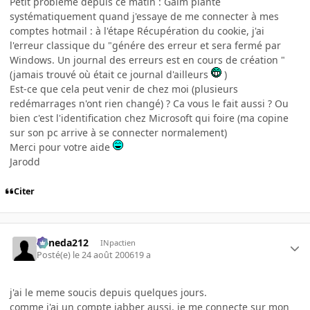
Petit problème depuis ce matin : Gaim plante
systématiquement quand j'essaye de me connecter à mes
comptes hotmail : à l'étape Récupération du cookie, j'ai
l'erreur classique du "génére des erreur et sera fermé par
Windows. Un journal des erreurs est en cours de création "
(jamais trouvé où était ce journal d'ailleurs
)
Est-ce que cela peut venir de chez moi (plusieurs
redémarrages n'ont rien changé) ? Ca vous le fait aussi ? Ou
bien c'est l'identification chez Microsoft qui foire (ma copine
sur son pc arrive à se connecter normalement)
Merci pour votre aide
Jarodd
Citer
keneda212
INpactien
Posté(e)
le 24 août 2006
19 a
j'ai le meme soucis depuis quelques jours.
comme j'ai un compte jabber aussi, je me connecte sur mon