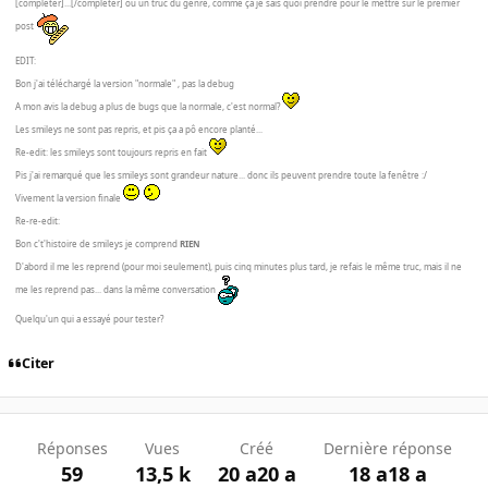
[completer]...[/completer] ou un truc du genre, comme ça je sais quoi prendre pour le mettre sur le premier
post
EDIT:
Bon j'ai téléchargé la version "normale" , pas la debug
A mon avis la debug a plus de bugs que la normale, c'est normal?
Les smileys ne sont pas repris, et pis ça a pô encore planté...
Re-edit: les smileys sont toujours repris en fait
Pis j'ai remarqué que les smileys sont grandeur nature... donc ils peuvent prendre toute la fenêtre :/
Vivement la version finale
Re-re-edit:
Bon c't'histoire de smileys je comprend
RIEN
D'abord il me les reprend (pour moi seulement), puis cinq minutes plus tard, je refais le même truc, mais il ne
me les reprend pas... dans la même conversation
Quelqu'un qui a essayé pour tester?
Citer
Réponses
Vues
Créé
Dernière réponse
59
13,5 k
20 a
20 a
18 a
18 a