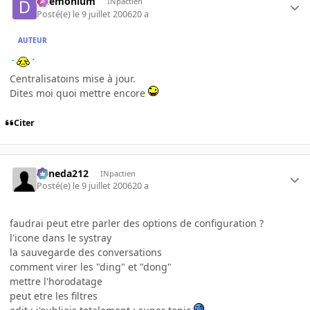
Daemonium
INpactien
Posté(e)
le 9 juillet 2006
20 a
AUTEUR
Centralisatoins mise à jour.
Dites moi quoi mettre encore
Citer
keneda212
INpactien
Posté(e)
le 9 juillet 2006
20 a
faudrai peut etre parler des options de configuration ?
l'icone dans le systray
la sauvegarde des conversations
comment virer les "ding" et "dong"
mettre l'horodatage
peut etre les filtres