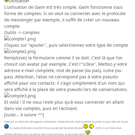
Utilisation
L'utilisation de Gaim est très simple. Gaim fonctionne sous
forme de comptes: Si on veut se connecter avec le protocole
de messenger par exemple, il suffit de créer un nouveau
compte:
Outils -> comptes
Cliquez sur "ajouter", puis selectionnez votre type de compte
Remplissez le formulaire comme il se doit. C'est là que l'on
choisit son avatar par exemple. C'est l'"icône". Mettez-y votre
adresse e-mail complete, mot de passe (ou pas), icone (ou
pas). Attention, l'alias ne correspond pas à votre pseudo
affiché pour vos contacts: il s'agit simplement d'un nom qui
sera affiché à la place de votre pseudo lors de conversations.
Et voilà ! Il ne vous reste plus qu'à vous connecter en allant
dans vos comptes, puis en l'activant.
[suite... à suivre ^^]
Gaim est un client de messagerie instantanée multiprotocole, multi-système. Je poste ici pour faire de la pub
(si j'avais posté dans la section linux ç'aurait pas fait assez de pub
, enfin, si un modo veux
dobble-déplacer pour le mettre dans la section linux, je veux bien hein
)